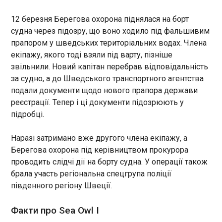
21:01:26
Півфінал Юлія Стародубцева (Україна) -
Медісон Кіз (США) 6:1, 2:6, 3:6 Турнір WTA 125 у
12 березня Берегова охорона піднялася на борт
Пармі став другим переможним для
судна через підозру, що воно ходило під фальшивим
Ястремської Новини від Корреспондент.net в
прапором у шведських територіальних водах. Члена
Telegram і WhatsApp. Підписуйтеся на наші
екіпажу, якого тоді взяли під варту, пізніше
канали https://t.me/korrespondentnet і
звільнили. Новий капітан перебрав відповідальність
WhatsApp
за судно, а до Шведського транспортного агентства
ЧИТАТЬ
подали документи щодо нового прапора держави
реєстрації. Тепер і ці документи підозрюють у
підробці.
Кубок Англії дістався Манчестер Сіті за
поразки Челсі
Наразі затримано вже другого члена екіпажу, а
20:49:05
Берегова охорона під керівництвом прокурора
У суботу, 16 травня, відбулася фінальна гра в
проводить слідчі дії на борту судна. У операції також
рамках Кубка Англії між командами Челсі та
брала участь регіональна спецгрупа поліції
Манчестер Сіті на стадіоні Вемблі в Лондоні.
"Містяни" під керівництвом Пепа Гвардіоли цього
південного регіону Швеції.
сезону відзначилися вдруге. Першою
нагородою стала перемога в Кубку Футбольної
ЧИТАТЬ
Факти про Sea Owl I
ліги. І ось чергова перемога в нинішньому сезоні