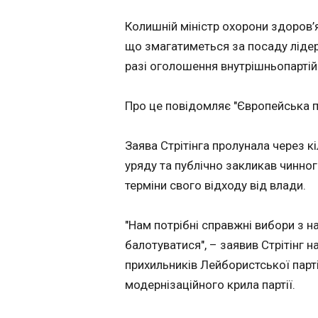
Політика
ЧИТАТЬ
Колишній міністр охорони здоров’я 
Економіка
що змагатиметься за посаду лідера
Технології
Селтік стає ре
разі оголошення внутрішньопартій
Спорт
чемпіоном Шотл
Різне
18:49:09
Про це повідомляє "Європейська 
У суботу, 16 трав
шотландському че
відбувся 38-й тур,
Заява Стрітінга пролунала через кіл
Застосувати
мав стати визнач
уряду та публічно закликав чинног
щодо чемпіонства
терміни свого відходу від влади.
команд Селтік та Га
зіграли на домаш
полі "кельтів" і з
"Нам потрібні справжні вибори з 
матч із рахунком 
балотуватися", – заявив Стрітінг н
Поєдинок заверш
користь Селтік, з
прихильників Лейбористської парт
чому команда з Гл
модернізаційного крила партії.
ЧИТАТЬ
стала чемпіоном.
"Кельтам" для здо