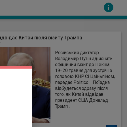
відвідає Китай після візиту Трампа
7
Російський диктатор
Володимир Путін здійснить
офіційний візит до Пекіна
19–20 травня для зустрічі з
сть за вміст інших сайтів. Всі авторскі права
головою КНР Сі Цзіньпіном,
передає Politico . Поїздка
відбудеться одразу після
того, як Китай відвідав
президент США Дональд
Трамп .