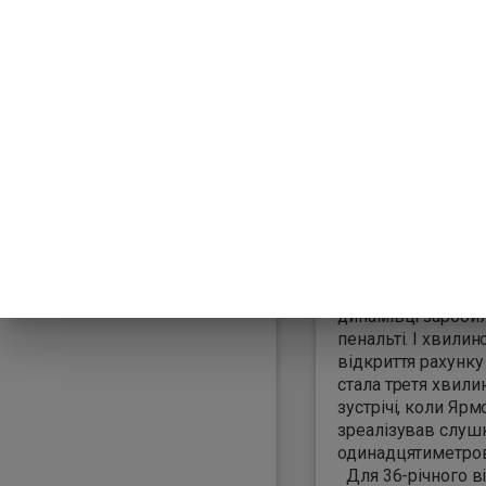
17:58:35
У суботу, 16 травн
відбувся матч 29-
УПЛ, у якому Дин
здобуло перемогу
Полтавою з рахун
На початку матчу
результативною д
виконанні киян ст
успішна реалізаці
моменту в Андрія
Ярмоленка. Майж
самому початку м
динамівці зароби
пенальті. І хвили
відкриття рахунку 
стала третя хвили
зустрічі, коли Яр
зреалізував слуш
одинадцятиметров
Для 36-річного в