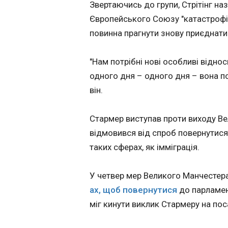
титульного званн
Звертаючись до групи, Стрітінг наз
потрібно було дос
Горбатий кит, я
Європейського Союзу "катастрофі
прийнятного резул
мертвим біля бе
повинна прагнути знову приєднат
був вирішальний
18:29:12
поєдинок. Потрібн
лише перемога. Р
Горбатий кит, яко
"Нам потрібні нові особливі віднос
було досягнуто. 
берегів данського
одного дня – одного дня – вона п
Селтік, своєю чер
ссавець, якого дв
дозволила команд
довготривалої рят
він.
Единбурга здобут
перше з 1960 рок
Стармер виступав проти виходу Вел
чемпіонство. Пе
забили футболісти 
відмовився від спроб повернутися
сталося на 43-й хв
таких сферах, як імміграція.
зустрічі. У додани
першого тайму ча
команда спіткнула
У четвер мер Великого Манчестера
одинадцятиметро
ЧИТАТЬ
ах, щоб повернутися
до парламен
Рівний рахунок зб
міг кинути виклик Стармеру на пос
практично до зав
поєдинку. Але під
Де й коли диви
протистояння Селт