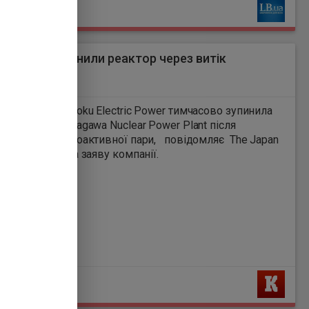
Ь
 в Японії зупинили реактор через витік
ктивної пари
6
а компанія Tohoku Electric Power тимчасово зупинила
реактор АЕС Onagawa Nuclear Power Plant після
ня витоку радіоактивної пари, повідомляє The Japan
з посиланням на заяву компанії.
Ь