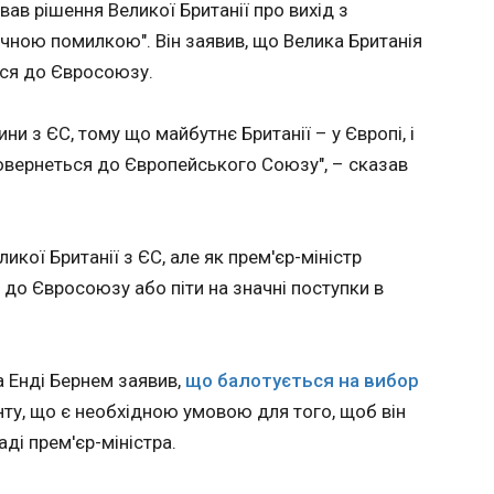
я
вав рішення Великої Британії про вихід з
ягти
кого рятували в Німеччині, знайдений
Свирид
чною помилкою". Він заявив, що Велика Британія
ьтату. Це
регів Данії
громад
ися до Євросоюзу.
вплину
а була
включи
18:19:3
езультат
го цього тижня знайшли мертвим біля
ини з ЄС, тому що майбутнє Британії – у Європі, і
прифр
Перемога
 острова, був ідентифікований як той самий
овернеться до Європейського Союзу", – сказав
терито
гою, не
а тижні тому випустили на волю в результаті
і з
увальної операції у Німеччині.
и своє
у
икої Британії з ЄС, але як прем'єр-міністр
ршими
Гартс. Це
 до Євросоюзу або піти на значні поступки в
илині
й до
с
ся на
 Енді Бернем заявив,
що балотується на вибор
вому.
ЧИТАТ
ту, що є необхідною умовою для того, щоб він
ерігався
аді прем'єр-міністра.
ершення
 завісу
тися
Рашфорд ладен працювати за Барсу з
ік зміг