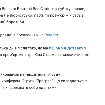
ЧИТАТ
Покровська Донецької
області, пункт управління
Великої Британії Вес Стрітінг у суботу заявив,
БпЛА противника у
 Лейбористської партії та прем'єр-міністра в
Графському на Донеччині,
кордним
На АЕС
ної боротьби.
ангар з військовою
андії
радіоа
технікою противника у
18:32:4
Селидовому Донецької
правда" з посиланням на
Reuters
.
ня, у
Японськ
області, склад матеріально-
мпіонаті
другий 
технічних засобів
 який
виявлен
противника у Бараниківці
ька днів після того, як він
пішов у відставку
з
альним
Times і
Луганської області,
о прем'єр-міністра Кіра Стармера визначити чіткі
 для
ремонтний підрозділ
ртс, які
противника у Привіллі на
ньому
Херсонщині.
авершили
найкращими кандидатами, і я буду
3:1.
а конференції групи "Прогрес", що складається з
ився на
авдяки
ії, які вважають себе адептами
азго
ЧИТАТЬ
ЧИТАТ
буття