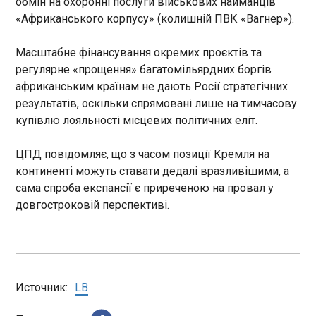
обмін на охоронні послуги військових найманців
Придністров'ї
«Африканського корпусу» (колишній ПВК «Вагнер»).
19:13:32
Масштабне фінансування окремих проєктів та
регулярне «прощення» багатомільярдних боргів
африканським країнам не дають Росії стратегічних
результатів, оскільки спрямовані лише на тимчасову
купівлю лояльності місцевих політичних еліт.
ЧИТАТЬ
ЦПД повідомляє, що з часом позиції Кремля на
Турнір WTA 125 у Пармі став другим
континенті можуть ставати дедалі вразливішими, а
переможним для Ястремської
сама спроба експансії є приреченою на провал у
19:12:19
довгостроковій перспективі.
Українська тенісистка Даяна Ястремська, №52
у рейтингу WTA, на переможній ноті завершила
турнір WTA 125, що відбувся в Пармі (Італія).
Фінал для українки проходив за участі чеської
тенісистки Барбори Крейчикової, яка має №53 у
Источник:
LB
рейтингу WTA. Перемога дісталася Ястремській
ЧИТАТЬ
за підсумками двох сетів, що завершилися з