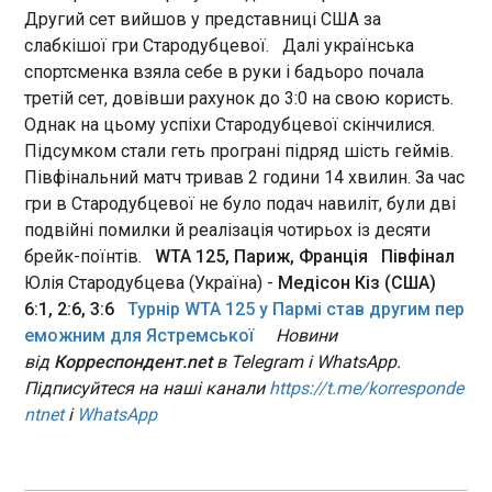
Таллінні, передає Bloomberg .
20:49:05
Другий сет вийшов у представниці США за
слабкішої гри Стародубцевої. Далі українська
У суботу, 16 травня, відбулася фінальна гра в
спортсменка взяла себе в руки і бадьоро почала
рамках Кубка Англії між командами Челсі та
Манчестер Сіті на стадіоні Вемблі в Лондоні.
третій сет, довівши рахунок до 3:0 на свою користь.
"Містяни" під керівництвом Пепа Гвардіоли цього
Однак на цьому успіхи Стародубцевої скінчилися.
сезону відзначилися вдруге. Першою
Підсумком стали геть програні підряд шість геймів.
нагородою стала перемога в Кубку Футбольної
Півфінальний матч тривав 2 години 14 хвилин. За час
ліги. І ось чергова перемога в нинішньому сезоні
ЧИТАТЬ
гри в Стародубцевої не було подач навиліт, були дві
- успіх у фіналі Кубка Англії, який завершився з
подвійні помилки й реалізація чотирьох із десяти
рахунком 1:0. Перша половина зустрічі
брейк-поїнтів.
WTA 125, Париж, Франція
Півфінал
пройшла за відчутного домінування Ман Сіті,
В Італії водій в’їхав у натовп і напав на людей
однак результативність протягом першого
Юлія Стародубцева (Україна) -
Медісон Кіз (США)
з ножем
тайму в рахунку не піднімалася вище нуля.
20:40:16
6:1, 2:6, 3:6
Турнір WTA 125 у Пармі став другим пер
Після перерви свою силу в протистоянні відчули
еможним для Ястремської
Новини
У місті Modena на півночі Італії чоловік на
гравці Челсі. Але футболісти Ман Сіті виявили
від
Корреспондент.net
в Telegram і WhatsApp.
автомобілі в’їхав у пішоходів, після чого вийшов
можливість для взяття воріт команди
із ножем та напав на людей. За даними місцевих
Підписуйтеся на наші канали
https://t.me/korresponde
суперників. На 72-й хвилині зустрічі відзначився
ЗМІ, інцидент стався вдень 16 травня поблизу
ntnet
і
WhatsApp
Антуан Семеньйо. Гравець зіграв у парі з
Порта Болонья на вулиці Еміліа Чентро.
Ерлінгом Голанном. Семеньо красиво пробив
ЧИТАТЬ
п’яткою в дальній кут воріт суперників після пасу
від Голанна, який із штрафного зробив передачу