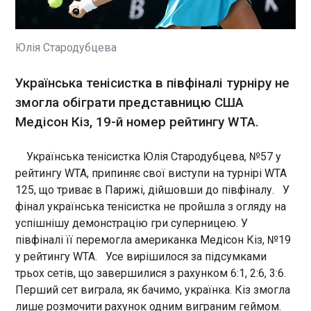
Прем’єр-міністр Молдови Олександр Мунтяну
українська спортсменка взяла себе в руки і
заявив, що рішення Кремля спростити
бадьоро почала третій сет, довівши рахунок до
отримання російського громадянства для
3:0 на свою користь. Однак на цьому успіхи
жителів невизнаного Придністров’я може бути
Юлія Стародубцева
Стародубцевої скінчилися. Підсумком стали
пов’язане зі спробою залучити більше людей до
геть програні підряд шість геймів. Півфінальний
війни проти України, повідомляє NewsMaker.
ЧИТАТЬ
матч тривав 2 години 14 хвилин. За час гри в
Українська тенісистка в півфіналі турніру не
Стародубцевої не було подач навиліт, були дві
змогла обіграти представницю США
подвійні помилки й реалізація чотирьох із
Медісон Кіз, 19-й номер рейтингу WTA.
Міноборони Естонії: Ціни на військове
десяти брейк-поїнтів. WTA 125, Париж, Франція
обладнання в Європі зросли на 50% і більше
Півфінал Юлія Стародубцева (Україна) -
21:01:26
Медісон Кіз (США) 6:1, 2:6, 3:6 Турнір WTA 125 у
Українська тенісистка Юлія Стародубцева, №57 у
Пармі став другим переможним для
Європейські країни
рейтингу WTA, припиняє свої виступи на турнірі WTA
Ястремської Новини від Корреспондент.net в
зіткнулися зі стрімким
125, що триває в Парижі, дійшовши до півфіналу. У
Telegram і WhatsApp. Підписуйтеся на наші
подорожчанням оборонної
фінал українська тенісистка не пройшла з огляду на
канали https://t.me/korrespondentnet і
продукції, вартість якої за
успішнішу демонстрацію гри суперницею. У
WhatsApp
останні два роки в деяких
півфіналі її перемогла американка Медісон Кіз, №19
випадках підскочила на 50–
ЧИТАТЬ
у рейтингу WTA. Усе вирішилося за підсумками
60%. Про це заявив міністр
трьох сетів, що завершилися з рахунком 6:1, 2:6, 3:6.
оборони Естонії Ханно
Певкур під час виступу на
Перший сет виграла, як бачимо, українка. Кіз змогла
Кубок Англії дістався Манчестер Сіті за
безпековій конференції в
лише розмочити рахунок одним виграним геймом.
поразки Челсі