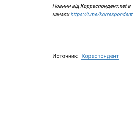
російська бомб
Новини від
Корреспондент.net
в 
росіянина - со
канали
https://t.me/korrespondent
15:48:04
Источник:
Кореспондент
ЧИТАТЬ
Зеленський: Фр
готова працюв
щодо антибалі