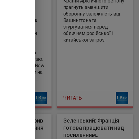
Країни Арктичного регіону
прагнуть зменшити
оборонну залежність від
ША Дональд
Вашингтона та
згуртуватися перед
ть відновлення
обличчям російської і
их ударів та
китайської загроз.
 операції проти
сля повернення з
го візиту до Китаю.
 овідомляє The New
м на
в адміністрації
ентагоні.
ЧИТАТЬ
ський обговорив
Зеленський: Франція
роном посилання
готова працювати над
відкриття
посиленням