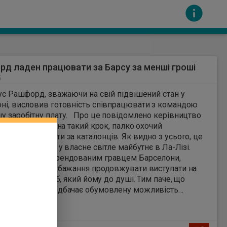
д ладен працювати за Барсу за менші гроші
5
 Рашфорд, зважаючи на свій підвішений стан у
ні, висловив готовність співпрацювати з командою
у заробітну плату. Про це повідомлено керівництво
Гравець пішов на такий крок, палко охочий
сть за вміст інших сайтів. Всі авторскі права
увати виступати за каталонців. Як видно з усього, це
но з його вірою у власне світле майбутнє в Ла-Лізі.
ки Рашфорд є орендованим гравцем Барселони,
зрозуміле його бажання продовжувати виступати на
ій основі за клуб, який йому до душі. Тим паче, що
й договір передбачає обумовлену можливість
ня по закінченні терміну оренди. Це можна зробити за
євро. Зарплата 28-річного форварда, у разі
ня, становитиме значно меншу суму, ніж ту, яку