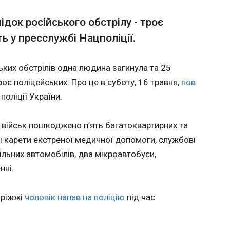
одав останні акції Microsoft
УПЛ: «
док російського обстрілу - троє
Ярмол
ь у пресслужбі Нацполіції.
«Полт
Засновник Microsoft Білл
15:50:2
Гейтс продав решту акцій
ьких обстрілів одна людина загинула та 25
компаії, якими він володів.
Про це пише видання
оє поліцейських. Про це в суботу, 16 травня,
пов
Stocktwits, що стежить за
оліції України.
торгівлею на фондовому
ринку. Гейтс володів 7,7
мільйонами акцій через свій
х військ пошкоджено п’ять багатоквартирних та
благодійний фонд. Продаж
ві карети екстреної медичної допомоги, службові
приніс йому приблизно 3,2
вільних автомобілів, два мікроавтобуси,
мільярда доларів доходу.
нні.
ЧИТАТ
оріжжі
чоловік напав на поліцію
під час
.
і
NYT: Трамп розглядає нову військов