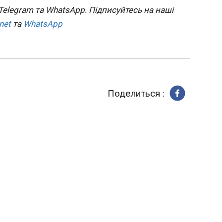
а вбила
Ірану після повернення з Китаю
Telegram та WhatsApp. Підписуйтесь на наші
цмережі
15:31:01
net
та
WhatsApp
Президент С
Трамп розглядає
можливіс
масштабн
наземної
Ірану пі
Поделиться :
офіційно
Про це п
York Times із посилання
джерела 
США та П
ЧИТАТЬ
анція
​Опитування: Майже
Зелен
ати
половина німців прагне
з Мак
стики
розпаду керівної
ППО і 