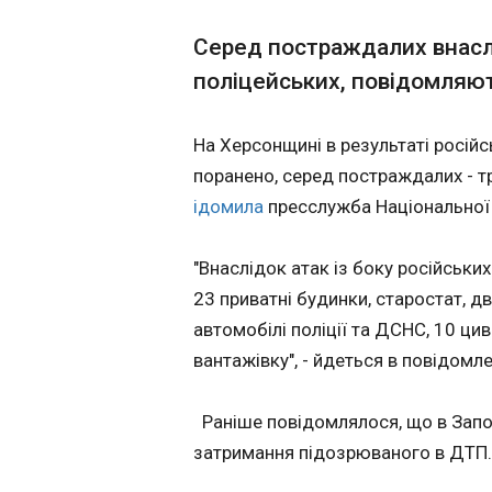
Білл Гейтс допр
Серед постраждалих внаслі
15:57:22
поліцейських, повідомляют
На Херсонщині в результаті російс
поранено, серед постраждалих - тр
ідомила
пресслужба Національної п
"Внаслідок атак із боку російськи
23 приватні будинки, старостат, д
автомобілі поліції та ДСНС, 10 ци
вантажівку", - йдеться в повідомле
ЧИТАТЬ
Раніше повідомлялося, що в Зап
затримання підозрюваного в ДТП
На Білгородщин