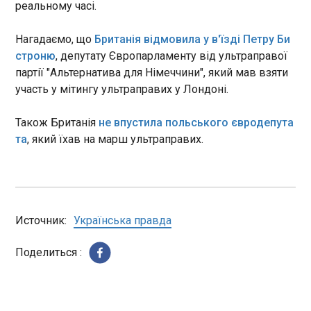
реальному часі.
біля школи перетвориться на футбольний
майданчик, арт-станцію або місце для
ЧИТАТЬ
паркування. Акцію “Soccer Streets” почали 1
Нагадаємо, що
Британія відмовила у в'їзді Петру Би
травня і триватиме вона до 26 червня.
строню
, депутату Європарламенту від ультраправої
Папа Римський відвідає Францію вперше за
партії "Альтернатива для Німеччини", який мав взяти
майже 20 років
участь у мітингу ультраправих у Лондоні.
16:54:20
Папа Римський Лев XIV відвідає Францію з 25
Також Британія
не впустила польського євродепута
по 28 вересня з офіційним державним візитом,
та
, який їхав на марш ультраправих.
який стане першою офіційною поїздкою глави
Ватикану до цієї країни за майже два
десятиліття. Про це, як пише "Європейська
правда", повідомляє Politico .
ЧИТАТЬ
Источник:
Українська правда
Українського сумоїста Аонішікі понизять до
Поделиться :
рангу секіваке
16:53:06