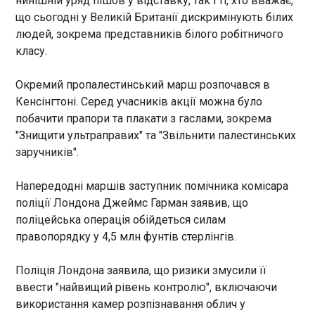
нинішній уряд пішов у відставку, так і ті, хто вважає,
сторона за результатами
що сьогодні у Великій Британії дискримінують білих
дводенної зустрічі лідерів
РФ 61 раз атакувала позиції Сил оборони
людей, зокрема представників білого робітничого
держав у Пекіні, передає
17:01:06
Bloomberg .
класу.
Генеральний штаб ЗСУ опублікував оперативну
інформацію щодо російського вторгнення
Окремий пропалестинський марш розпочався в
станом на 16:00 суботи, 16 травня. Від початку
Кенсінгтоні. Серед учасників акції можна було
доби агресор 61 раз атакував позиції Сил
оборони. Тривають артилерійські обстріли
побачити прапори та плакати з гаслами, зокрема
прикордонних районів. Сьогодні на Сумщині
"Знищити ультраправих" та "Звільнити палестинських
постраждали населені пункти Кореньок,
ЧИТАТЬ
заручників".
Бачівськ, Сопич, Рижівка, Старикове,
Товстодубове, Чернацьке, Уланове, Волфине; на
Напередодні маршів заступник помічника комісара
Чернігівщині – Сеньківка та Кривуша. Авіаційних
50 ділянок дороги напроти шкіл у Нью-Йорку
поліції Лондона Джеймс Гарман заявив, що
ударів зазнали населені пункти Вільна Слобода
перекриють та перетворять на футбольні
поліцейська операція обійдеться силам
та Бачівськ Сумської області.
майданчики
правопорядку у 4,5 млн фунтів стерлінгів.
17:00:57
Напередодні Чемпіонату світу з футболу 2026
Поліція Лондона заявила, що ризики змусили її
року 50 ділянок дороги навпроти шкіл у Нью-
ввести "найвищий рівень контролю", включаючи
Йорку перекриють і перетворять на футбольні
використання камер розпізнавання облич у
майданчики, пише NYC. Кожна зупинка вулиці