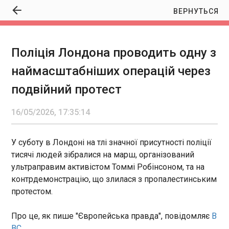
ВЕРНУТЬСЯ
Поліція Лондона проводить одну з
Поліція Лондона проводить одну з
наймасштабніших операцій через
наймасштабніших операцій через подвійний
протест
подвійний протест
17:35:14
16/05/2026, 17:35:14
У суботу в Лондоні на тлі значної присутності поліції
тисячі людей зібралися на марш, організований
ЧИТАТЬ
ультраправим активістом Томмі Робінсоном, та на
контрдемонстрацію, що злилася з пропалестинським
протестом.
Ярмоленко та Ребров стали рівні за
кількістю голів
17:31:31
Про це, як пише "Європейська правда", повідомляє
B
BC
.