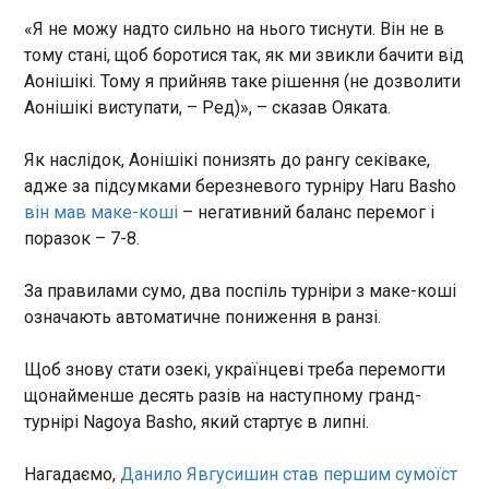
16:23:55
«Я не можу надто сильно на нього тиснути. Він не в
Маркус Рашфорд, зважаючи на свій
тому стані, щоб боротися так, як ми звикли бачити від
підвішений стан у Барселоні, висловив
Аонішікі. Тому я прийняв таке рішення (не дозволити
готовність співпрацювати з командою за меншу
Аонішікі виступати, – Ред)», – сказав Ояката.
заробітну плату. Про це повідомлено
керівництво клубу. Гравець пішов на такий
Як наслідок, Аонішікі понизять до рангу секіваке,
крок, палко охочий продовжувати виступати за
каталонців. Як видно з усього, це пов’язано з
адже за підсумками березневого турніру Haru Basho
ЧИТАТЬ
його вірою у власне світле майбутнє в Ла-Лізі.
він мав маке-коші
– негативний баланс перемог і
Оскільки Рашфорд є орендованим гравцем
поразок – 7-8.
Барселони, цілком зрозуміле його бажання
Естонія застерігає європейських союзників
продовжувати виступати на постійній основі за
від прямих переговорів із Росією
За правилами сумо, два поспіль турніри з маке-коші
клуб, який йому до душі. Тим паче, що орендний
16:15:30
означають автоматичне пониження в ранзі.
договір передбачає обумовлену можливість
Міністр закордонних справ
придбання по закінченні терміну оренди. Це
Естонії Маргус Цахкна
можна зробити за 30 млн євро. Зарплата 28-
Щоб знову стати озекі, українцеві треба перемогти
закликав європейські країни
річного форварда, у разі зменшення,
щонайменше десять разів на наступному гранд-
відмовитися від прямих
становитиме значно меншу суму, ніж ту, яку
турнірі Nagoya Basho, який стартує в липні.
переговорів із Росією в
виплачують гравцю зараз. Причому різниця
момент, коли Україна має
ЧИТАТЬ
колосальна - відразу 40% вирахування із
Нагадаємо,
Данило Явгусишин став першим сумоїст
перевагу на полі бою. Про це
заробленої річної суми.