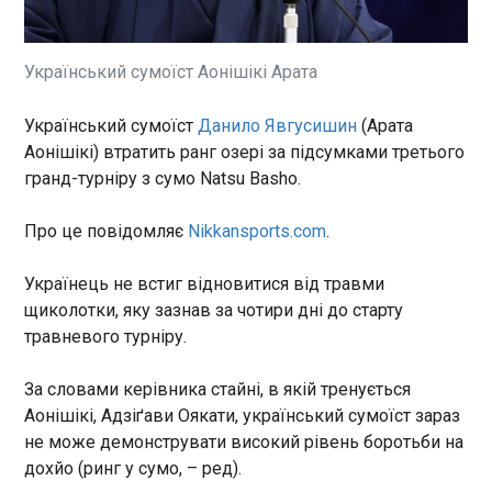
На Херсонщині в результаті російських обстрілів
одна людина загинула та 25 поранено, серед
постраждалих - троє поліцейських. Про це в
суботу, 16 травня, повідомила пресслужба
Український сумоїст Аонішікі Арата
Національної поліції України.
ЧИТАТЬ
Український сумоїст
Данило Явгусишин
(Арата
Аонішікі) втратить ранг озері за підсумками третього
гранд-турніру з сумо Natsu Basho.
У Німеччині виник скандал, бо "Зелені"
проголосували разом з ультраправими
Про це повідомляє
Nikkansports.com
.
16:31:16
У парламенті німецької Саксонії
Українець не встиг відновитися від травми
запропонований партією "Зелених"
щиколотки, яку зазнав за чотири дні до старту
законопроєкт схвалили завдяки голосам
травневого турніру.
ультраправої "Альтернативи для Німеччини" та
ультралівого Альянсу Сари Вагенкнехт, що
спровокувало скандал.
За словами керівника стайні, в якій тренується
ЧИТАТЬ
Аонішікі, Адзіґави Оякати, український сумоїст зараз
не може демонструвати високий рівень боротьби на
Рашфорд ладен працювати за Барсу за
дохйо (ринг у сумо, – ред).
менші гроші