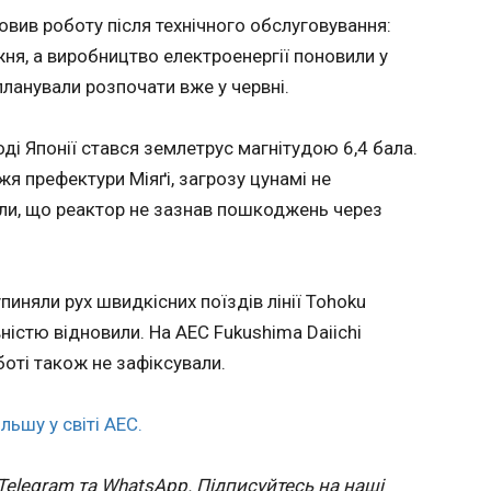
стала т
го з
операцій через подвійний протест
вив роботу після технічного обслуговування:
зустріч
АС
17:35:14
зреаліз
жня, а виробництво електроенергії поновили у
У суботу 
одинадц
планували розпочати вже у червні.
значної п
Для 36-
раїлю
тисячі л
київськ
на
марш, ор
успішни
зраїлю
оді Японії стався землетрус магнітудою 6,4 бала.
ультрапр
став 12
ли Ізза
я префектури Міяґі, загрозу цунамі не
Томмі Ро
кількост
ада (Абу
или, що реактор не зазнав пошкоджень через
контрдем
рамках 
а
злилася 
чемпіон
ла ХАМАС
протесто
забитих
іх
став в 
их
иняли рух швидкісних поїздів лінії Tohoku
Реброви
ричетних
і колиш
анини 7
ністю відновили. На АЕС Fukushima Daiichi
ЧИТАТЬ
досягли
 Про це
боті також не зафіксували.
гольови
чинного
колишн
льшу у світі АЕС.
Ребров
Президент Латвії
Зросла
Динамо
ількістю
доручив опозиційному
атаки 
тренера
депутату сформувати
травн
Telegram та WhatsApp. Підписуйтесь на наші
і збірно