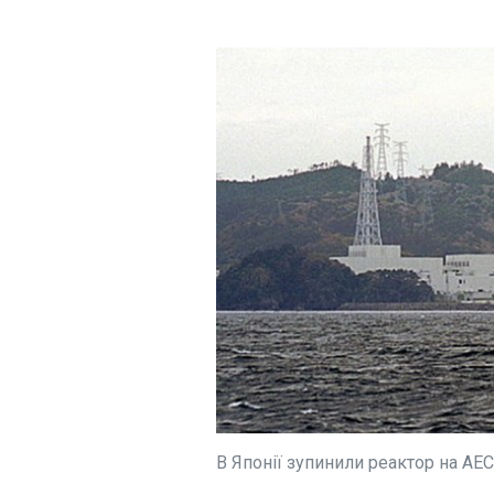
Політика
ЧИТАТЬ
Економіка
Технології
Прикордонники 
Спорт
полон трьох ро
Різне
18:07:41
На Південно-
Слобожанському
напрямку, поблиз
Застосувати
Вовчанська, що на
Харківщині, бійці
прикордонної бри
Форпост взяли в 
трьох російських б
Про це в суботу, 1
повідомили в
Держприкордонсл
ЧИТАТЬ
В Японії зупинили реактор на АЕ