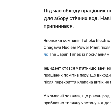
Рашфорд ладен 
Під час обходу працівник п
17:59:59
для збору стічних вод. Нав
Маркус Рашфорд, 
припинився.
Барселоні, висло
за меншу заробіт
клубу. Гравець пі
Японська компанія Tohoku Electri
продовжувати вист
Onagawa Nuclear Power Plant післ
пов’язано з його 
Оскільки Рашфорд
яє
The Japan Times із посиланням 
цілком зрозуміле
постійній основі з
Інцидент стався у п’ятницю ввечер
орендний договір
придбання по закі
працівник помітив пару, що виходи
30 млн євро. Зарп
після перекриття клапана витік не
зменшення, станов
виплачують гравц
ЧИТАТЬ
відразу 40% вирах
У компанії заявили, що рівень раді
приблизно тисячну частину від до
В Ізраїлі заявил