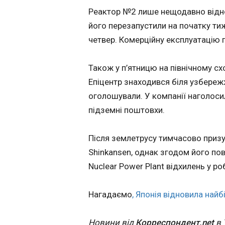
ліквідацію одно
Реактор №2 лише нещодавно відно
керівників ХАМ
його перезапустили на початку ти
17:45:42
четвер. Комерційну експлуатацію 
Армія оборони Із
(ЦАХАЛ) та Загаль
служба безпеки І
Також у п’ятницю на північному сх
(ШАБАК) ліквідува
Епіцентр знаходився біля узбережж
аль-Діна аль-Хадд
оголошували. У компанії наголос
Сухаїба), керівник
військового кри
підземні поштовхи.
та одного з останн
високопоставлен
Після землетрусу тимчасово призуп
лідерів ХАМАС, п
до планування різ
Shinkansen, однак згодом його пов
ЧИТАТЬ
жовтня 2023 року.
Nuclear Power Plant відхилень у ро
йдеться у пресрелізі
ЦАХАЛ.
Нагадаємо
, Японія відновила найбі
Ярмоленко та 
стали рівні за к
голів
Новини від
Корреспондент.net
в 