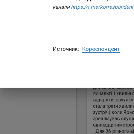
17:31:31
канали
https://t.me/korrespondent
У суботу, 16 травн
відбувся матч 29-
УПЛ, у якому Дин
здобуло перемогу
Полтавою з рахун
На початку матчу
Источник:
Кореспондент
результативною д
виконанні киян ст
успішна реалізаці
моменту в Андрія
Ярмоленка. Майж
самому початку м
динамівці зароби
пенальті. І хвили
відкриття рахунку 
стала третя хвили
зустрічі, коли Яр
зреалізував слуш
одинадцятиметров
Для 36-річного в