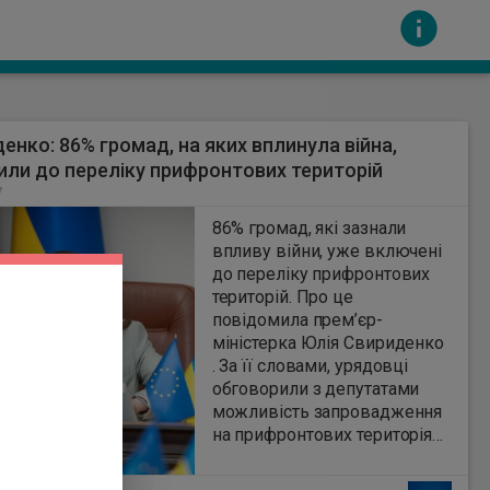
енко: 86% громад, на яких вплинула війна,
ли до переліку прифронтових територій
7
86% громад, які зазнали
впливу війни, уже включені
до переліку прифронтових
сть за вміст інших сайтів. Всі авторскі права
територій. Про це
повідомила прем’єр-
міністерка Юлія Свириденко
. За її словами, урядовці
обговорили з депутатами
можливість запровадження
на прифронтових територіях
додаткових програм
доступного кредитування,