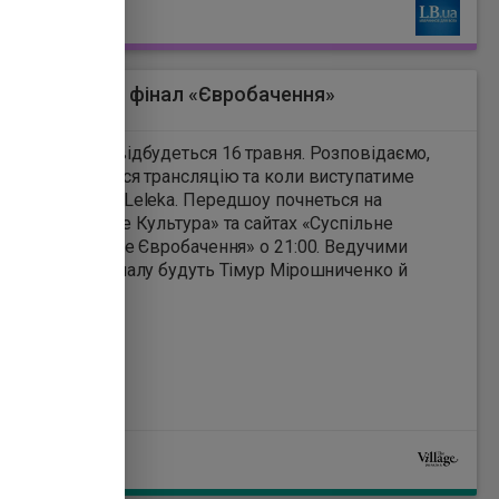
Ь
податкові пільги й
особливий режим доступу
до державного і
комунального майна.
оли дивитися фінал «Євробачення»
0
Євробачення» відбудеться 16 травня. Розповідаємо,
ли саме дивитися трансляцію та коли виступатиме
вниця України Leleka. Передшоу почнеться на
алах «Суспільне Культура» та сайтах «Суспільне
а» та «Суспільне Євробачення» о 21:00. Ведучими
 у і самого фіналу будуть Тімур Мірошниченко й
 Alyona Alyona.
Ь