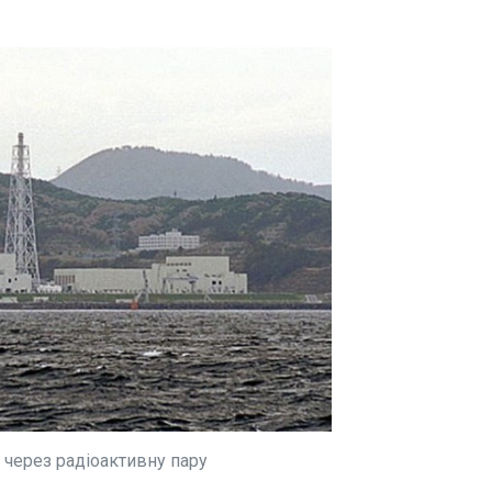
ЧИТАТ
взяли в
Де й к
сіян
18:02:2
Фінал «
де й ко
предста
телекан
у
Культур
передшо
реперка
гади
полон
ійців.
6 травня,
ужбі.
ЧИТАТЬ
ЧИТАТ
С через радіоактивну пару