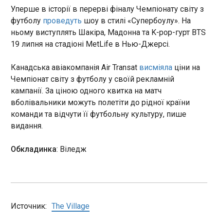
старту травневого турніру.
16:39:41
Уперше в історії в перерві фіналу Чемпіонату світу з
футболу
проведуть
шоу в стилі «Супербоулу». На
На Херсонщині в результаті російських обстрілів
одна людина загинула та 25 поранено, серед
ньому виступлять Шакіра, Мадонна та K-pop-гурт BTS
постраждалих - троє поліцейських. Про це в
19 липня на стадіоні MetLife в Нью-Джерсі.
суботу, 16 травня, повідомила пресслужба
Національної поліції України.
Канадська авіакомпанія Air Transat
висміяла
ціни на
Чемпіонат світу з футболу у своїй рекламній
ЧИТАТЬ
кампанії. За ціною одного квитка на матч
вболівальники можуть полетіти до рідної країни
команди та відчути її футбольну культуру, пише
У Німеччині виник скандал, бо "Зелені"
видання.
проголосували разом з ультраправими
16:31:16
Обкладинка
: Віледж
У парламенті німецької Саксонії
запропонований партією "Зелених"
законопроєкт схвалили завдяки голосам
ультраправої "Альтернативи для Німеччини" та
ультралівого Альянсу Сари Вагенкнехт, що
спровокувало скандал.
ЧИТАТЬ
Источник:
The Village