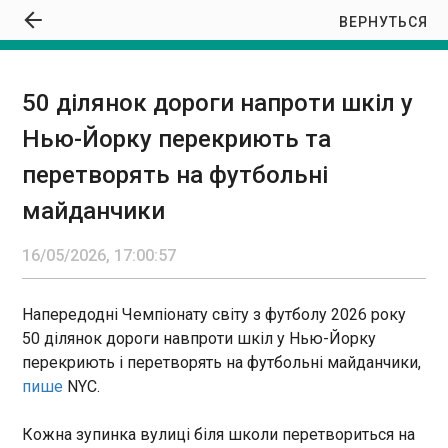
ВЕРНУТЬСЯ
50 ділянок дороги напроти шкіл у
50 ділянок дороги напроти шкіл у Нью-Йорку
Нью-Йорку перекриють та
перекриють та перетворять на футбольні
майданчики
перетворять на футбольні
17:00:57
майданчики
Напередодні Чемпіонату світу з футболу 2026
року 50 ділянок дороги навпроти шкіл у Нью-
Йорку перекриють і перетворять на футбольні
16/05/2026, 17:00:57
майданчики, пише NYC. Кожна зупинка вулиці
біля школи перетвориться на футбольний
майданчик, арт-станцію або місце для
Напередодні Чемпіонату світу з футболу 2026 року
ЧИТАТЬ
паркування. Акцію “Soccer Streets” почали 1
50 ділянок дороги навпроти шкіл у Нью-Йорку
травня і триватиме вона до 26 червня.
перекриють і перетворять на футбольні майданчики,
Папа Римський відвідає Францію вперше за
пише
NYC.
майже 20 років
16:54:20
Кожна зупинка вулиці біля школи перетвориться на