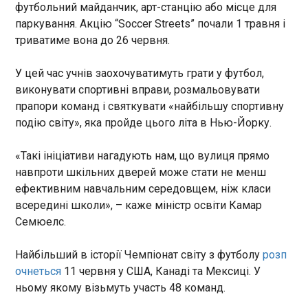
Папа Римський Лев XIV відвідає Францію з 25
футбольний майданчик, арт-станцію або місце для
по 28 вересня з офіційним державним візитом,
паркування. Акцію “Soccer Streets” почали 1 травня і
який стане першою офіційною поїздкою глави
триватиме вона до 26 червня.
Ватикану до цієї країни за майже два
десятиліття. Про це, як пише "Європейська
У цей час учнів заохочуватимуть грати у футбол,
правда", повідомляє Politico .
ЧИТАТЬ
виконувати спортивні вправи, розмальовувати
прапори команд і святкувати «найбільшу спортивну
Українського сумоїста Аонішікі понизять до
подію світу», яка пройде цього літа в Нью-Йорку.
рангу секіваке
16:53:06
«Такі ініціативи нагадують нам, що вулиця прямо
Український сумоїст Данило
навпроти шкільних дверей може стати не менш
Явгусишин (Арата Аонішікі)
ефективним навчальним середовщем, ніж класи
втратить ранг озері за
всередині школи», – каже міністр освіти Камар
підсумками третього гранд-
Семюелс.
турніру з сумо Natsu Basho.
Про це повідомляє
ЧИТАТЬ
Найбільший в історії Чемпіонат світу з футболу
розп
Nikkansports.com . Українець
очнеться
11 червня у США, Канаді та Мексиці. У
не встиг відновитися від
травми щиколотки, яку
ньому якому візьмуть участь 48 команд.
Обстріл Херсонщини: один загиблий, 25
зазнав за чотири дні до
постраждалих