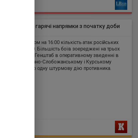
Ь
мирний час проходить п'ята
частина світових поставок
нафти та зрідженого
природного газу.
б назвав три гарячі напрямки з початку доби
8
атку доби і станом на 16:00 кількість атак російських
ів становить 80. Більшість боїв зоереджені на трьох
відомив Генштаб в оперативному зведенні в
обожанському і Курському
напрямках зафіксовано одну штурмову дію противника.
Ь