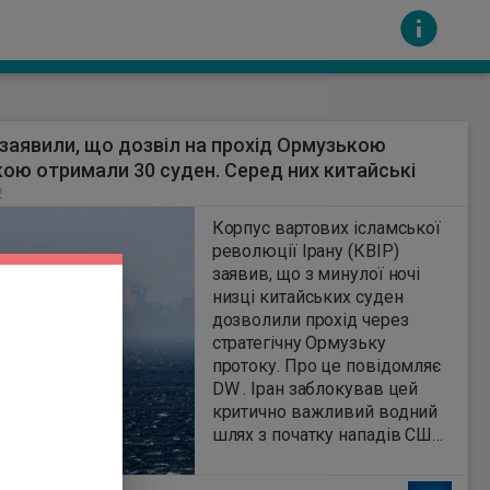
і заявили, що дозвіл на прохід Ормузькою
ою отримали 30 суден. Серед них китайські
2
Корпус вартових ісламської
революції Ірану (КВІР)
заявив, що з минулої ночі
сть за вміст інших сайтів. Всі авторскі права
низці китайських суден
дозволили прохід через
стратегічну Ормузьку
протоку. Про це повідомляє
DW . Іран заблокував цей
критично важливий водний
шлях з початку нападів США
та Ізраїлю на країну 28
лютого. Через протоку у