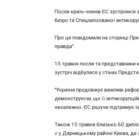
Політика
ЧИТАТЬ
Посли країн-членів ЄС зустрілися
Економіка
бюро та Спеціалізованої антикору
Технології
Нардеп заявив 
Спорт
"вбивство бать
Про це повідомили на сторінці Пр
Різне
дітей в ТЦК": в 
правда".
відреагували
16:52:14
Командування Су
15 травня посли та представники к
військ перевіряє 
Застосувати
народним депута
зустріч відбулася у стінах Предста
Юрієм Камельчук
інформацію про н
"Україна продовжує важливі рефор
"вбивство батька 
дітей в одному з
демонструючи, що її антикорупційн
Територіальних це
незалежно. ЄС рішуче підтримує їх"
комплектування т
соціальної підтри
Станом на 15 трав
Також 15 травня близько 60 дипл
ЧИТАТЬ
жодних даних про
и
у Дарницькому районі Києва, де
випадок немає, заявила