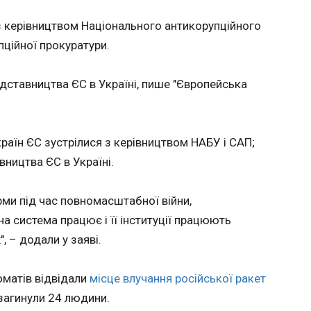
ЧИТАТ
п'ятницю близько 13-ї
години у районі вершини
 з керівництвом Національного антикорупційного
гори Гевонт.
пційної прокуратури.
про
Геншта
ка 5-х
16:47:4
едставництва ЄС в Україні, пише "Європейська
ЗСУ
Від поч
агресор
напрямках, по
хопутних
п’ятницю. Так, на Північно-Сл
раїн ЄС зустрілися з керівництвом НАБУ і САП;
озвучену
том
вництва ЄС в Україні.
ом
ачебто
ми під час повномасштабної війни,
п’ятьох
а система працює і її інституції працюють
нтрів
, – додали у заяві.
а
мки".
ня
оматів відвідали
місце влучання російської ракет
ЧИТАТЬ
ЧИТАТ
 подібний
 загинули 24 людини.