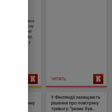
напад на
:35 у селі Терлівка
льницького району
й був позбавлений
за рішенням суду,
ції", – йдеться у
ЧИТАТЬ
ві затримали
У Фінляндії захищають
ка за стрілянину
рішення про повітряну
матики
тривогу: "ризик був