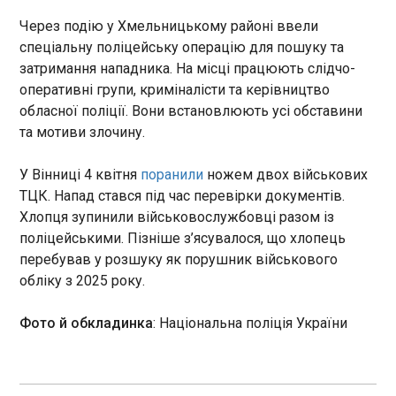
15:35:33
Через подію у Хмельницькому районі ввели
Об’єднані Арабські Емірати прискорюють
спеціальну поліцейську операцію для пошуку та
реалізацію проєкту нафтопроводу, котрий має
затримання нападника. На місці працюють слідчо-
подвоїти експортні потужності через Фуджейру
оперативні групи, криміналісти та керівництво
та зменшити залежність від Ормузької протоки.
обласної поліції. Вони встановлюють усі обставини
Про це повідомляє Reuters .
та мотиви злочину.
ЧИТАТЬ
У Вінниці 4 квітня
поранили
ножем двох військових
ТЦК. Напад стався під час перевірки документів.
Під час обміну з російського полону
Хлопця зупинили військовослужбовці разом із
повернулися 20 бійців Азову
поліцейськими. Пізніше з’ясувалося, що хлопець
15:33:20
перебував у розшуку як порушник військового
Під час сьогоднішнього обміну полоненими
обліку з 2025 року.
додому з російської неволі повернулися 20
військовослужбовців 1 корпусу Національної
Фото й обкладинка
: Національна поліція України
гвардії України Азов. Про це повідомив
командир бригади Азов Денис Прокопенко
в Facebook в п'ятницю, 15 травня. "Сьогодні на
ЧИТАТЬ
рідну землю повернулись 20 бійців 1 корпусу