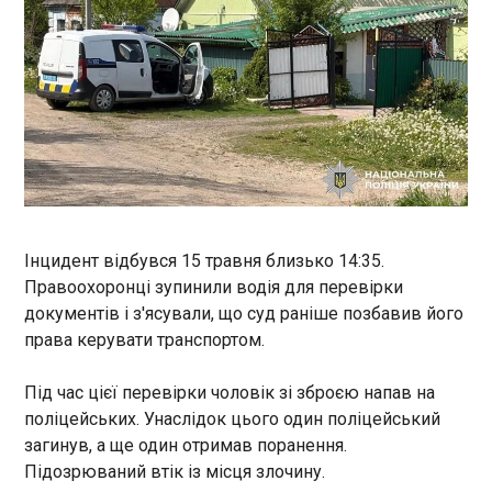
Слідчий суддя Федерального верховного суду
Німеччини 15 травня виконав ордер на арешт
громадянина України, якого підозрюють у
шпигунстві на користь Росії, після його
екстрадиції з Іспанії. Про це повідомила
німецька прокуратура, пише "Європейська
ЧИТАТЬ
правда".
Чому антикорупційну стратегію подали до
Ради в обхід уряду і як вона має допомогти
Україні
Інцидент відбувся 15 травня близько 14:35.
15:43:52
Правоохоронці зупинили водія для перевірки
Ще 2 квітня Національне агентство з питань
документів і з'ясували, що суд раніше позбавив його
запобігання корупції (НАЗК) передало на
права керувати транспортом.
розгляд Кабміну проєкт доопрацьованої
Антикорупційної стратегії на 2026–2030 роки.
Цей документ розробило Агентство разом із
ЧИТАТЬ
Під час цієї перевірки чоловік зі зброєю напав на
залученням експертів та представників
поліцейських. Унаслідок цього один поліцейський
громадськості. Його ухвалення є міжнародним
загинув, а ще один отримав поранення.
зобовʼязанням України.
ОАЕ прискорять зведення нафтопроводу в
Підозрюваний втік із місця злочину.
обхід Ормуза