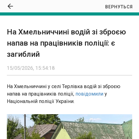
ВЕРНУТЬСЯ
На Хмельниччині водій зі зброєю
На Хмельниччині водій зі зброєю напав на
напав на працівників поліції: є
працівників поліції: є загиблий
15:54:18
загиблий
15/05/2026, 15:54:18
На Хмельниччині у селі Терлівка водій зі зброєю
напав на працівників поліції,
повідомили
у
ЧИТАТЬ
Національній поліції України.
Іспанія видала Німеччині українця,
підозрюваного у шпигунстві для РФ
15:46:14