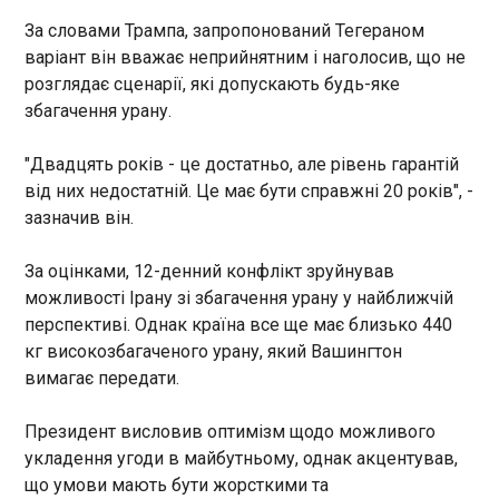
16:20:29
спеціаліста. Системне отруєння організму після
За словами Трампа, запропонований Тегераном
процедури є серйозною побічною реакцією, яка
Канцлер Німеччини Фрідріх Мерц провів
варіант він вважає неприйнятним і наголосив, що не
несе загрозу життю. Нагадаємо, у квітні 2025
телефонну розмову з президентом США
розглядає сценарії, які допускають будь-яке
року у Запоріжжі зафіксували перший випадок
Дональдом Трампом, коли той повертався з
збагачення урану.
ятрогенного ботулізму. Жінка захворіла після
Китаю. Про це Мерц повідомив у соцмережі Х,
введення ін’єкцій ботулотоксину . У США стався
пише "Європейська правда". За його словами,
спалах ботулізму серед немовлят через дитячу
"Двадцять років - це достатньо, але рівень гарантій
вони із президентом США дійшли згоди у
суміш
питанні того, що Іран має негайно сісти за стіл
від них недостатній. Це має бути справжні 20 років", -
ЧИТАТЬ
переговорів та відкрити Ормузьку протоку.
зазначив він.
«Бумбокс» випустив новий мініальбом
За оцінками, 12-денний конфлікт зруйнував
вперше за сім років
можливості Ірану зі збагачення урану у найближчій
16:18:07
перспективі. Однак країна все ще має близько 440
Гурт «Бумбокс» випустив
кг високозбагаченого урану, який Вашингтон
мініальбом «Живий», до
вимагає передати.
якого увійшли п'ять пісень.
Ідеться про сингли «Правда»,
Президент висловив оптимізм щодо можливого
«Фіртка», «Зіпсована фея»,
укладення угоди в майбутньому, однак акцентував,
«Залишайся» та «Живий».
ЧИТАТЬ
що умови мають бути жорсткими та
Пісню « Правда » написали як