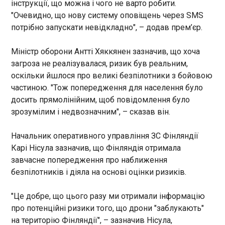
інструкції, що можна і чого не варто робити.
тих, хто вважає імовірними економічні протести,
16:01:06
"Очевидно, що нову систему оповіщень через SMS
зросла на 4 відсоткові пункти, політичні - на 3.
Відео виступу представника Мальти Ейдана на
При цьому 12% опитаних заявили, що готові
потрібно запускати невідкладно", – додав прем’єр.
другому півфіналі Євробачення-2026 стало
особисто брати участь у політичних акціях.
справжнім віральним хітом. Воно зібрало 580
Найчастіше про готовність вийти на політичний
Міністр оборони Антті Хяккянен зазначив, що хоча
тисяч переглядів, очоливши список
протест говорили чоловіки, люди 40-54 років,
загроза не реалізувалася, ризик був реальним,
найпопулярніших відео конкурсу на платформі.
мешканці сіл та невеликих міст, а також
оскільки йшлося про великі безпілотники з бойовою
респонденти із низькими доходами. Серед тих,
частиною. "Тож попередження для населення було
ЧИТАТЬ
кому ледь вистачає на їжу, про готовність брати
досить прямолінійним, щоб повідомлення було
участь у протестах заявили 17%. Найвищий
протестний потенціал серед росіян, які
зрозумілим і недвозначним", – сказав він.
"Схеми": за Єрмака внесли ще 9,8 млн грн
вважають, що країна рухається "невірним
застави
шляхом" (24%), не схвалюють діяльність
Начальник оперативного управління ЗС Фінляндії
16:01:01
правителя Володимира Путіна (29%) і отримують
Карі Нісула зазначив, що Фінляндія отримала
інформацію з YouTube-каналів (27%). Рідше за
За екскерівника Офісу
завчасне попередження про наближення
інших про готовність брати участь у протестах
Президента Андрія Єрмака
безпілотників і діяла на основі оцінки ризиків.
говорили жителі Москви, молодь до 25 років,
внесено черговий платіж
забезпеченіші росіяни, а також ті, хто схвалює
застави у розмірі 9,8
діяльність Путіна і вважає, що справи в країні
"Це добре, що цього разу ми отримали інформацію
мільйона гривень . Про це
йдуть у "правильному напрямку". При цьому
про потенційні ризики того, що дрони "заблукають"
повідомляють "Схеми" з
ЧИТАТЬ
показники залишаються нижчими за піки
посиланням на джерела у
на територію Фінляндії", – зазначив Нісула,