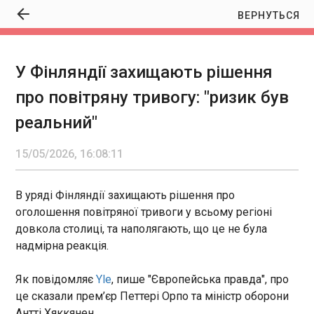
ВЕРНУТЬСЯ
У Фінляндії захищають рішення
У Фінляндії захищають рішення про
про повітряну тривогу: "ризик був
повітряну тривогу: "ризик був реальний"
16:08:11
реальний"
В уряді Фінляндії захищають рішення про
оголошення повітряної тривоги у всьому регіоні
15/05/2026, 16:08:11
довкола столиці, та наполягають, що це не була
надмірна реакція. Як повідомляє Yle , пише
"Європейська правда", про це сказали прем’єр
В уряді Фінляндії захищають рішення про
Петтері Орпо та міністр оборони Антті Хяккянен.
оголошення повітряної тривоги у всьому регіоні
ЧИТАТЬ
довкола столиці, та наполягають, що це не була
надмірна реакція.
У Литві заперечили, нібито глава МЗС заявив
Як повідомляє
Yle
, пише "Європейська правда", про
про тиск з боку США
16:07:20
це сказали прем’єр Петтері Орпо та міністр оборони
Антті Хяккянен.