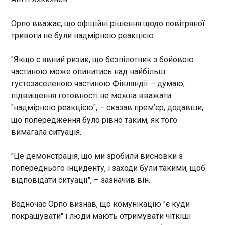
Литовське МЗС заперечує, нібито міністр
закордонних справ Литви Кястутіс Будріс
заявляв про тиск США для відновлення транзиту
Орпо вважає, що офіційні рішення щодо повітряної
білоруських добрив. Про це йдеться у заяві
тривоги не були надмірною реакцією.
міністерства в соцмережі Х 15 травня,
повідомляє "Європейська правда".
ЧИТАТЬ
"Якщо є явний ризик, що безпілотник з бойовою
частиною може опинитись над найбільш
густозаселеною частиною Фінляндії – думаю,
Протестні настрої у Росії зросли до
підвищення готовності не можна вважати
максимуму за останні два роки
"надмірною реакцією", – сказав прем’єр, додавши,
16:01:11
що попередження було рівно таким, як того
У Росії різко зріс рівень протестних настроїв на
вимагала ситуація.
тлі погіршення соціально-економічної ситуації.
Уже 20% громадян допускають можливість
"Це демонстрація, що ми зробили висновки з
масових протестів через падіння рівня життя, ще
14% невдоволені через політичні причини. Про
попереднього інциденту, і заходи були такими, щоб
це свідчать результати опитування Левада-
ЧИТАТЬ
відповідати ситуації", – зазначив він.
Центру наприкінці квітня 2026 року. Такі
показники стали найвищими з липня 2024 року
Водночас Орпо визнав, що комунікацію "є куди
та свідчать про посилення внутрішньої напруги у
Виступ Мальти на Євробаченні-2026 став
покращувати" і люди мають отримувати чіткіші
Росії. Порівняно з листопадом 2025 року частка
віральним лідером YouTube