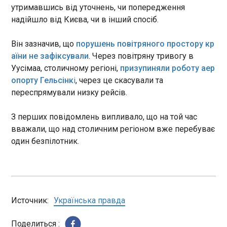
минулих років - наприклад, у 2021 році на тлі
правоохоронних органах.
утримавшись від уточнень, чи попередження
повернення в РФ опозиціонера Олексія
Загальна сума застави,
У Києві різко збільшили кількість патрулів
надійшло від Києва, чи в інший спосіб.
Навального протестні очікування були в рази
визначена судом, становить
ТЦК
вищими.
140 мільйонів гривень.
15:59:02
Він зазначив, що
порушень повітряного простору кр
Станом на зараз до повного
За останні місяці кількість груп оповіщення
аїни не зафіксували
. Через повітряну тривогу в
розміру ще не вистачає 85,6
Територіальних центрів комплектування та
Уусімаа, столичному регіоні,
мільйона гривень .
призупиняли роботу аер
соціальної підтримки в Києві збільшилася на
опорту Гельсінк
і
, через це скасували та
40%. Про це повідомив т.в.о. заступника
переспрямували низку рейсів.
начальника Київського ТЦК та СП Валерій
Кравченко під час засідання тимчасової слідчої
ЧИТАТЬ
З перших повідомлень випливало, що на той час
комісії Верховної Ради з питань розслідування
можливих порушень законодавства у сфері
вважали, що над столичним регіоном вже перебуває
оборони в п’ятницю, 15 травня 2026 р.
один безпілотник.
На Хмельниччині водій зі зброєю напав на
працівників поліції: є загиблий
15:54:18
Источник:
Українська правда
Поделиться :