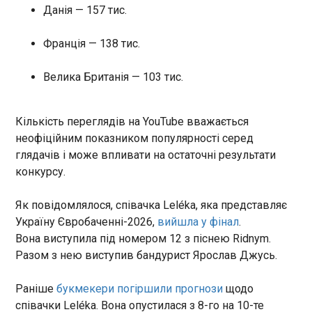
Данія — 157 тис.
ЧИТАТЬ
Франція — 138 тис.
Під час обміну з російського полону
Велика Британія — 103 тис.
повернулися 20 бійців Азову
15:33:20
Під час сьогоднішнього обміну полоненими
Кількість переглядів на YouTube вважається
додому з російської неволі повернулися 20
неофіційним показником популярності серед
військовослужбовців 1 корпусу Національної
глядачів і може впливати на остаточні результати
гвардії України Азов. Про це повідомив
конкурсу.
командир бригади Азов Денис Прокопенко
в Facebook в п'ятницю, 15 травня. "Сьогодні на
ЧИТАТЬ
Як повідомлялося, співачка Leléka, яка представляє
рідну землю повернулись 20 бійців 1 корпусу
НГУ Азов, з них 19 оборонці Маріуполя. Чотири
Україну Євробаченні-2026,
вийшла у фінал
.
роки в російській неволі, і ось, нарешті, зустріч з
Вона виступила під номером 12 з піснею Ridnym.
Трамп вважає, що у Стармера "великі
рідними, які боролись за повернення своїх і
проблеми"
Разом з нею виступив бандурист Ярослав Джусь.
чекали на цей день", - написав він. Нагадаємо,
15:24:02
сьогодні Україна та Росія провели перший етап
Американський президент Дональд Трамп
Раніше
букмекери погіршили прогнози
щодо
масштабного обміну військовополоненими
прокоментував політичну ситуацію у Великій
співачки Leléka. Вона опустилася з 8-го на 10-те
1000 на 1000. Додому вдалося повернути 205