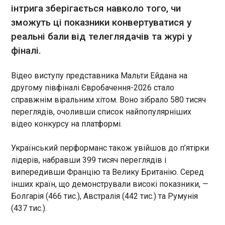
інтрига зберігається навколо того, чи
15:54:18
зможуть ці показники конвертуватися у
реальні бали від телеглядачів та журі у
фіналі.
Відео виступу представника Мальти Ейдана на
другому півфіналі Євробачення-2026 стало
ЧИТАТЬ
справжнім віральним хітом. Воно зібрало 580 тисяч
переглядів, очоливши список найпопулярніших
Іспанія видала Німеччині українця,
відео конкурсу на платформі.
підозрюваного у шпигунстві для РФ
15:46:14
Український перформанс також увійшов до п’ятірки
Слідчий суддя Федерального верховного суду
лідерів, набравши 399 тисяч переглядів і
Німеччини 15 травня виконав ордер на арешт
випередивши Францію та Велику Британію. Серед
громадянина України, якого підозрюють у
інших країн, що демонстрували високі показники, —
шпигунстві на користь Росії, після його
Болгарія (466 тис.), Австралія (442 тис.) та Румунія
екстрадиції з Іспанії. Про це повідомила
(437 тис.).
німецька прокуратура, пише "Європейська
ЧИТАТЬ
правда".