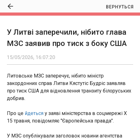
ВЕРНУТЬСЯ
У Литві заперечили, нібито глава
У Литві заперечили, нібито глава МЗС заявив
МЗС заявив про тиск з боку США
про тиск з боку США
16:07:20
15/05/2026, 16:07:20
Литовське МЗС заперечує, нібито міністр
закордонних справ Литви Кястутіс Будріс
заявляв про тиск США для відновлення транзиту
Литовське МЗС заперечує, нібито міністр
білоруських добрив. Про це йдеться у заяві
закордонних справ Литви Кястутіс Будріс заявляв
міністерства в соцмережі Х 15 травня,
про тиск США для відновлення транзиту білоруських
повідомляє "Європейська правда".
добрив.
ЧИТАТЬ
Про це
йдеться
у заяві міністерства в соцмережі Х
Протестні настрої у Росії зросли до
15 травня, повідомляє "Європейська правда".
максимуму за останні два роки
16:01:11
У МЗС опублікували заголовок новини агентства