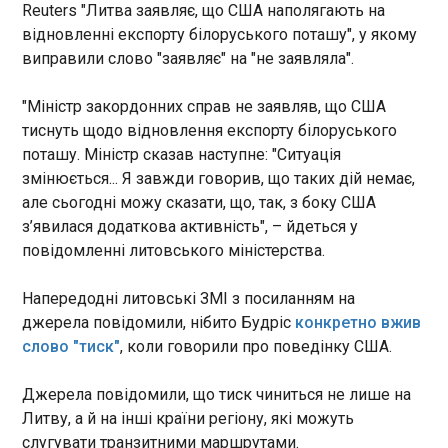
У Росії різко зріс рівень протестних настроїв на
Reuters "Литва заявляє, що США наполягають на
тлі погіршення соціально-економічної ситуації.
відновленні експорту білоруського поташу", у якому
Уже 20% громадян допускають можливість
виправили слово "заявляє" на "не заявляла".
масових протестів через падіння рівня життя, ще
14% невдоволені через політичні причини. Про
"Міністр закордонних справ не заявляв, що США
це свідчать результати опитування Левада-
ЧИТАТЬ
Центру наприкінці квітня 2026 року. Такі
тиснуть щодо відновлення експорту білоруського
показники стали найвищими з липня 2024 року
поташу. Міністр сказав наступне: "Ситуація
та свідчать про посилення внутрішньої напруги у
Виступ Мальти на Євробаченні-2026 став
змінюється... Я завжди говорив, що таких дій немає,
Росії. Порівняно з листопадом 2025 року частка
віральним лідером YouTube
але сьогодні можу сказати, що, так, з боку США
тих, хто вважає імовірними економічні протести,
16:01:06
з’явилася додаткова активність", – йдеться у
зросла на 4 відсоткові пункти, політичні - на 3.
Відео виступу представника Мальти Ейдана на
повідомленні литовського міністерства.
При цьому 12% опитаних заявили, що готові
другому півфіналі Євробачення-2026 стало
особисто брати участь у політичних акціях.
справжнім віральним хітом. Воно зібрало 580
Найчастіше про готовність вийти на політичний
Напередодні литовські ЗМІ з посиланням на
тисяч переглядів, очоливши список
протест говорили чоловіки, люди 40-54 років,
джерела повідомили, нібито Будріс
конкретно вжив
найпопулярніших відео конкурсу на платформі.
мешканці сіл та невеликих міст, а також
слово "тиск"
, коли говорили про поведінку США.
ЧИТАТЬ
респонденти із низькими доходами. Серед тих,
кому ледь вистачає на їжу, про готовність брати
​Джерела повідомили, що тиск чиниться не лише на
участь у протестах заявили 17%. Найвищий
Литву, а й на інші країни регіону, які можуть
"Схеми": за Єрмака внесли ще 9,8 млн грн
протестний потенціал серед росіян, які
слугувати транзитними маршрутами.
вважають, що країна рухається "невірним
застави