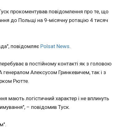
ЧИТАТ
громадянина України,
якого підозрюють у
Туск прокоментував повідомлення про те, що
шпигунстві на користь
ння до Польщі на 9-місячну ротацію 4 тисяч
Росії, передає
жінка
На Хме
«Європейська правда» .
тулізм
16:26:2
Чоловіка нещодавно
аси"
У Хмель
екстрадували з Іспанії.
вда", повідомляє
Polsat News
.
працівників по
п'ятниц
асті
Летичів
перебуває в постійному контакті як з головою
ували
під час
зм -
генералом Алексусом Гринкевичем, так і з
права к
 краси".
рком Рютте.
скоєно 
повідом
асний
а
ння мають логістичний характер і не вплинуть
роб у
мування", – повідомив Туск.
цю, 15
ься, що
ї регіону
м".
ЧИТАТЬ
ЧИТАТ
,
арчовим