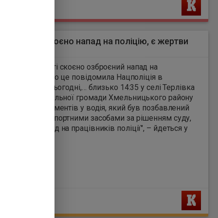
Ь
льниччині скоєно напад на поліцію, є жертви
6
ницькій області скоєно озброєний напад на
ліції. Про це повідомила Нацполіція в
ю, 15 травня. "Сьогодні,… близько 14:35 у селі Терлівка
ської територіальної громади Хмельницького району
 перевірки документів у водія, який був позбавлений
ерування транспортними засобами за рішенням суду,
озброєний напад на працівників поліції", – йдеться у
ленні.
Ь