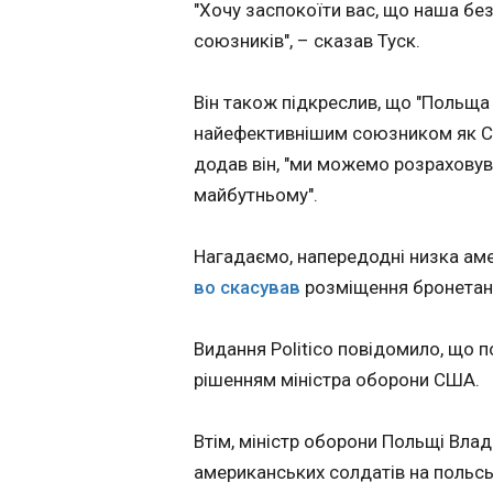
"Хочу заспокоїти вас, що наша без
продуктом, а мед
маніпуляцією.
Мерц обговорив 
союзників", – сказав Туск.
Постраждала отр
позиції перед 
дозу препарату в 
16:20:29
приватних
Він також підкреслив, що "Польща 
Канцлер Німеччин
косметологічних к
найефективнішим союзником як Спол
з президентом СШ
Наразі жінка
додав він, "ми можемо розраховува
повертався з Китаю. Про це Ме
госпіталізована. Л
пише "Європейська
оцінюють її стан 
майбутньому".
президентом США д
середньої важкост
негайно сісти за 
Завдяки вчасном
Нагадаємо, напередодні низка ам
протоку.
встановленню діа
пацієнтці ввели
во скасував
розміщення бронетанк
протиботулінічний
антитоксин, що д
Видання Politico повідомило, що 
стабілізувати сит
вже другий випа
рішенням міністра оборони США.
ЧИТАТЬ
захворювання на 
в області з початк
Втім, міністр оборони Польщі Вла
року. Попередній
мав класичний хар
американських солдатів на польсь
У Фінляндії за