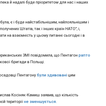
пека й надалі буде пріоритетом для нас і наших
ичною
із Трампом війну в Україні і узгодив
«Бумбо
имала
самітом НАТО
новий 
одному з
вперше
була, є і буде найстабільнішим, найлояльнішим і
16:18:0
и Фрідріх Мерц провів телефонну розмову
абінетів.
учених Штатів, так і інших країн НАТО", і,
А Дональдом Трампом, коли той
ти на взаємність у цьому питанні сьогодні і в
рц повідомив у соцмережі Х,
ікарі
 правда". За його словами, вони із
як
ійшли згоди у питанні того, що Іран має
і.
стіл переговорів та відкрити Ормузьку
у
ериканських ЗМІ повідомила, що Пентагон
рапто
гнозу
ової бригади в Польщі.
озволило
посадовці Пентагону
були здивовані
цим
уацію. Це
док
ЧИТАТ
ботулізм
у 2026
дислав Косіняк-Камиш заявив, що кількість
 випадок
актер і
кій території
не зменшується.
хищають
У Литві заперечили, нібито глава МЗ