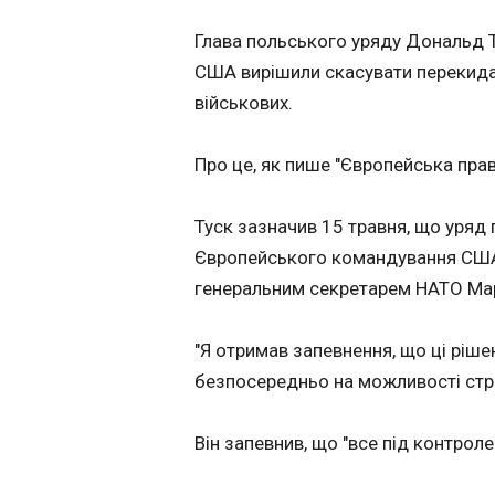
Політика
ЧИТАТЬ
Глава польського уряду Дональд 
Економіка
США вирішили скасувати перекида
Технології
На Полтавщині 
військових.
Спорт
захворіла на бо
Різне
після "уколу кр
Про це, як пише "Європейська пра
16:29:36
У Полтавській обл
Туск зазначив 15 травня, що уряд 
вперше зареєстр
Застосувати
ятрогенний ботулі
Європейського командування США 
внаслідок "ін'єкцій
генеральним секретарем НАТО Ма
Про це повідомив
Полтавський обл
центр контролю т
"Я отримав запевнення, що ці ріше
профілактики хво
безпосередньо на можливості стри
Facebook в п'ятни
травня. Зазначаєт
це перший в історі
Він запевнив, що "все під контроле
ЧИТАТЬ
випадок ботулізму
спричинений не х