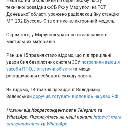
Наші воїни також били по береговому посту
технічної розвідки ФСБ РФ у Маріуполі на ТОТ
Хіміки створили "неможливу" молекулу, яка
Донецької області: уражено радіолокаційну станцію
може змінити майбутнє планети
МР-232 Буссоль-С та оптико-електронний модуль.
14:50:32
Дослідники Массачусетського технологічного
Окрім того, у Маріуполі уражено склад паливо-
інституту (MIT) створили молекулу, яку раніше
мастильних матеріалів.
вважали практично неможливою, повідомляє
угорське видання HVG. Нову сполуку назвали
діоксаборіран, повідомляє HVG .
Раніше 15 травня стало відомо, що під прицільні
ЧИТАТЬ
удари Сил безпілотних систем ЗСУ
потрапили авіація,
засоби ППО, логістичні об’єкти
та місця
розташування особового складу росіян.
Промоутер розкрив плани щодо майбутнього
бою Дюбуа
Як відомо, 14 травня президент Володимир
14:41:51
Зеленський
доручив готувати відповідь на удар РФ
.
Британський промоутер Едді Гірн поділився
думкою про перспективи нового чемпіона WBO
Новини від
Корреспондент.net
в Telegram та
у надважкій вазі Даніеля Дюбуа після його
WhatsApp. Підписуйтесь на наші канали
https://t.me/k
тріумфу в титульному поєдинку проти Фабіо
orrespondentnet
та
WhatsApp
Вордлі. Функціонер висловив упевненість, що