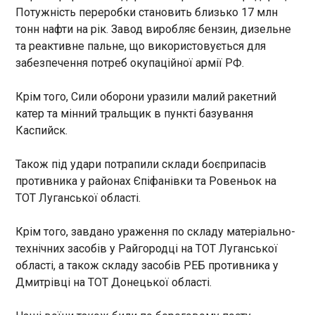
14:51:27
Потужність переробки становить близько 17 млн
тонн нафти на рік. Завод виробляє бензин, дизельне
Міністр закордонних справ Андрій Сибіга
та реактивне пальне, що використовується для
призначив директора Програми російських і
білоруських студій Ради зовнішньої політики
забезпечення потреб окупаційної армії РФ.
Українська призма Ярослава Чорногора на
посаду, створену для взаємодії з білоруською
Крім того, Сили оборони уразили малий ракетний
опозицією. Про це повідомив сам Чорногор, а
катер та мінний тральщик в пункті базування
Європейська правда розповіла подробиці.
ЧИТАТЬ
Каспийск.
Також під удари потрапили склади боєприпасів
Норвезьку принцесу госпіталізували
противника у районах Єпіфанівки та Ровеньок на
14:51:18
ТОТ Луганської області.
У п’ятницю, 15 травня, у Норвегії госпіталізували
сестру короля Гаральда V . Про це повідомили
Крім того, завдано ураження по складу матеріально-
представники Королівського дому, пише
"Європейська правда". Як зазначається,
технічних засобів у Райгородці на ТОТ Луганської
принцеса Астрід була госпіталізована до лікарні
області, а також складу засобів РЕБ противника у
"Rikshospitalet" в Осло через серцеву
Дмитрівці на ТОТ Донецької області.
недостатність.
ЧИТАТЬ