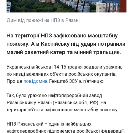
Президент США Дональд Трамп заявив, що
розглядає можливість скасування санкцій проти
китайських компаній, які закуповують іранську
нафту, на тлі тривалої війни та потрясінь на
Дим від пожежі на НПЗ в Рязані
нафтових ринках. Про це, як повідомляє
"Європейська правда", він сказав журналістам у
ЧИТАТЬ
На території НПЗ зафіксовано масштабну
п’ятницю під час повернення з державного
пожежу. А в Каспійську під удари потрапили
візиту до Китаю, його цитує CNN .
малий ракетний катер та мінний тральщик.
У Варшаві затримали підозрюваних у побитті
українських підлітків
14:54:03
Українські військові 14-15 травня завдали уражень
У Варшаві правоохоронці затримали п’ятьох
по низці важливих об’єктів російських окупантів.
громадян Польщі віком 15-18 років у справі про
Про це
повідомив
Генштаб ЗСУ в п’ятницю.
жорстоке побиття трьох підлітків з України. Про
це повідомили міністр внутрішніх справ Польщі
Так, було уражено нафтопереробний завод
Марцін Кєрвінський та мовник RMF24 .
Рязанський у Рязані (Рязанська обл., РФ). На
ЧИТАТЬ
території об’єкта зафіксовано масштабну пожежу.
НПЗ Рязанський – один із найбільших
В МЗС призначили відповідального за
нафтопереробних підприємств російської федерації.
взаємодію з опозицією Білорусі