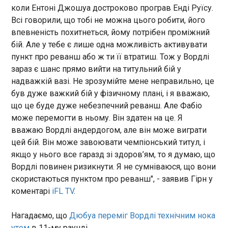
коли Ентоні Джошуа достроково програв Енді Руїсу.
14:32:17
Всі говорили, що тобі не можна цього робити, його
Міністри закордонних справ України та Грузії –
впевненість похитнеться, йому потрібен проміжний
Андрій Сибіга та Мака Бочорішвілі – зустрілися у
п’ятницю, 15 травня, на засіданні Комітету
бій. Але у тебе є лише одна можливість активувати
міністрів Ради Європи. Про це Сибіга написав у
пункт про реванш або ж ти її втратиш. Тож у Вордлі
соцмережі Х, передає "Європейська правда".
зараз є шанс прямо вийти на титульний бій у
надважкій вазі. Не зрозумійте мене неправильно, це
ЧИТАТЬ
був дуже важкий бій у фізичному плані, і я вважаю,
що це буде дуже небезпечний реванш. Але Фабіо
може перемогти в ньому. Він здатен на це. Я
В Україні на вихідних прогнозують теплу
вважаю Вордлі андердогом, але він може виграти
погоду, місцями грози
цей бій. Він може завоювати чемпіонський титул, і
14:29:56
якщо у нього все гаразд зі здоров’ям, то я думаю, що
ВУкраїна 16-17 травня переважатиме тепла
Вордлі повинен ризикнути. Я не сумніваюся, що вони
погода без істотних опадів, однак у західних
скористаються пунктом про реванш", - заявив Гірн у
регіонах можливі короткочасні дощі, грози та
шквали. Про це повідомляє Укргідрометцентр.
коментарі
iFL TV
.
Так, 16 травня на більшості території країни
опадів не очікується. Лише у західних областях
ЧИТАТЬ
Нагадаємо, що
Дюбуа переміг Вордлі технічним нока
вдень можливі короткочасні дощі, грози,
утом
в 11-му раунді.