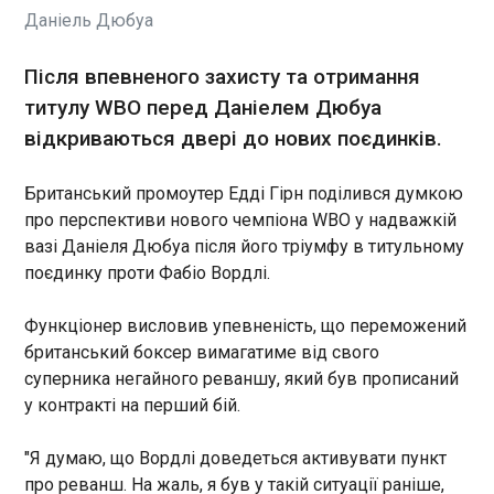
Даніель Дюбуа
Польща, один із найближчих
союзників США в Європі,
була приголомшена рішенням
Після впевненого захисту та отримання
цього тижня керівника
титулу WBO перед Даніелем Дюбуа
Пентагону Піта Гегсета
ЧИТАТЬ
відкриваються двері до нових поєдинків.
скасувати заплановане
розгортання 4000
американських
Британський промоутер Едді Гірн поділився думкою
Вибори у найнаселенішому регіоні Іспанії
військовослужбовців у країні.
стануть випробуванням для партії прем'єра
про перспективи нового чемпіона WBO у надважкій
14:38:56
вазі Даніеля Дюбуа після його тріумфу в титульному
поєдинку проти Фабіо Вордлі.
17 травня в Андалусії, найнаселенішому регіоні
Іспанії, пройдуть вибори до регіонального
парламенту, на який очікується перемога
Функціонер висловив упевненість, що переможений
консервативної Народної партії (РР). Про це, як
британський боксер вимагатиме від свого
пише "Європейська правда", повідомляє Euractiv
суперника негайного реваншу, який був прописаний
.
ЧИТАТЬ
у контракті на перший бій.
"Я думаю, що Вордлі доведеться активувати пункт
Сибіга та глава МЗС Грузії провели зустріч на
про реванш. На жаль, я був у такій ситуації раніше,
полях засідання Ради Європи