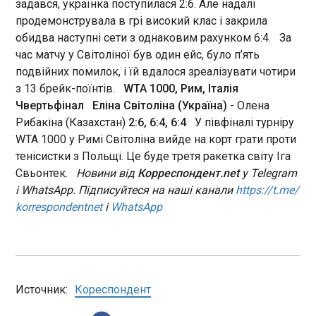
задався, українка поступилася 2:6. Але надалі
00:12:59
російського вторгнення. У відповідь на цей
продемонструвала в грі високий клас і закрила
теракт новий уряд Угорщини рішуче засудив дії
У середу, 13 травня, 28-й тур української
обидва наступні сети з однаковим рахунком 6:4. За
РФ . Також стало відомо, що Міністерство
Прем’єр-ліги (УПЛ) завершився матчем Шахтаря
час матчу у Світоліної був один ейс, було п’ять
закордонних справ Угорщини викликало
з Оболонню. Донецька команда перемогла
російського посла в Будапешті для пояснень.
подвійних помилок, і їй вдалося зреалізувати чотири
київську Оболонь із рахунком 3:1. Протистояння
з 13 брейк-поїнтів.
WTA 1000, Рим, Італія
команд почалося із запізненням і двічі було
Чвертьфінал
Еліна Світоліна (Україна)
- Олена
призупинене через агресивні дії ворога, який
спопеляє життя українського народу своїм
Рибакіна (Казахстан)
2:6, 6:4, 6:4
У півфіналі турніру
ЧИТАТЬ
терором. Початий матч "гірники" проводили в
WTA 1000 у Римі Світоліна вийде на корт грати проти
статусі чемпіонів сезону-2025/26. Коли
тенісистки з Польщі. Це буде третя ракетка світу Іга
пролунала перша сирена, що вказувала на
Світоліна обіграла другу ракетку світу на
Свьонтек.
Новини від
Корреспондент.net
у Telegram
необхідність пройти в укриття, щоб не стати
шляху до півфіналу WTA 1000 у Римі
і WhatsApp. Підписуйтеся на наші канали
https://t.me/
мішенню для ворога, Шахтар вів у спортивному
00:08:40
korrespondentnet
і
WhatsApp
поєдинку з різницею у два м’ячі. Таку
Еліна Світоліна у яскравому
результативність команді забезпечили Лука
матчі тривалістю понад 2
Мейрелліш на дев’ятій хвилині зустрічі, коли він
години обіграла
отримав м’яч справа в штрафному і вирішив
представницю Казахстану
пробити в дальній нижній кут воріт команди
Олену Рибакіну і вийшла до
суперника. А потім Алаа Грам. Цей гравець забив
Источник:
Кореспондент
півфіналу престижного
ЧИТАТЬ
свій перший гол у футболці Шахтаря з-поза меж
ґрунтового турніру у Римі.
штрафного ударом найвищого ґатунку через