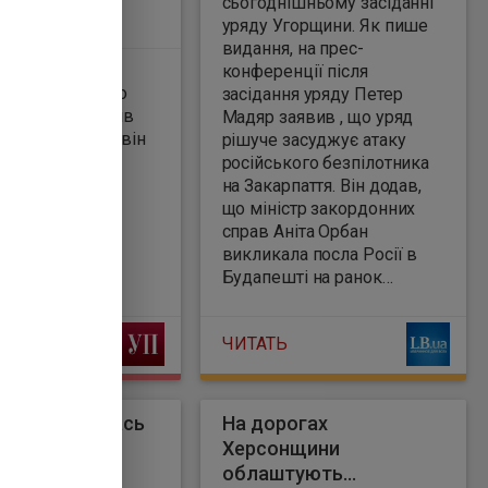
сьогоднішньому засіданні
України в ЄС
уряду Угорщини. Як пише
видання, на прес-
ив, що не буде
конференції після
цію у медіа про
засідання уряду Петер
ворних кластерів
Мадяр заявив , що уряд
равда", про це він
рішуче засуджує атаку
ентство "
російського безпілотника
на Закарпаття. Він додав,
що міністр закордонних
справ Аніта Орбан
викликала посла Росії в
Будапешті на ранок
четверга, 14 травня .
ЧИТАТЬ
ина утрималась
На дорогах
дтримки
Херсонщини
ації
облаштують