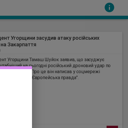
ент Угорщини засудив атаку російських
 на Закарпаття
0
ент Угорщини Тамаш Шуйок заявив, що засуджує
табніший на сьогодні російський дроновий удар по
тській області. Про це він написав у соцмережі
сть за вміст інших сайтів. Всі авторскі права
k, повідомляє "Європейська правда".