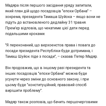
НАТО запросить чотири країни Перської затоки
Мадяра після першого засідання уряду запитали,
на липневий саміт в Анкарі. Про це повідомляє
Bloomberg у середу, 13 травня. На саміт, що
який план дій щодо посадовців "епохи Орбана" –
запланований на 7-8 липня у столиці Туреччини,
зокрема, президента Тамаша Шуйока – якщо вони не
ймовірно запросять міністрів закордонних справ
підуть до встановленого дедлайну 31 травня.
Бахрейну, Кувейту, Катару та Об'єднаних
ЧИТАТЬ
Прем’єр відповів, що чекатиме цієї дати перед
Арабських Еміратів. Ці держави є членами
подальшими кроками.
Стамбульської ініціативи співпраці - партнерства
між НАТО та країнами Близького Сходу, які не
У Палаті представників США зібрали голоси
"Я переконаний, що верхоенстов права і повага до
входять до складу Альянсу. Зустріч
для голосування за допомогу Україні
відбудеться на тлі зростаючої напруги через
посади президента Республіки буде дотримана, і
22:14:46
війну в Ірані після того, як президент США
Тамаш Шуйок піде з посади", – сказав Петер Мадяр.
У Палаті представників США
Дональд Трамп розкритикував союзників по
петиція, яка дозволяє
НАТО за те, що вони не допомогли відкрити
Він продовжив, що в іншому разі президента та
винести на голосування
Ормузьку протоку, а згодом оголосив про
інших посадовців "епохи Орбана" можна буде
питання про надання
виведення близько 5000 американських
безпекової допомоги Україні
усунути через зміни до основного закону, і при
військових з Німеччини . Нагадаємо, у відповідь
та запровадження нових
ЧИТАТЬ
цьому буде "конституційний, правовий спосіб
міністр оборони Німеччини Борис Пісторіус
санкцій проти Росії, набрала
заявив, що європейці повинні взяти на себе
вирішити проблему".
необхідні 218 підписів. Як
більшу відповідальність за власну безпеку.
повідомляє Reuters ,
ЗМІ: українські дронарі "рознесли" суперників
Мадяр також розповів, що бачить першочерговими
вирішальний підпис 13 травня
з НАТО на навчаннях у Швеції