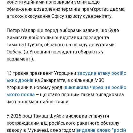
конституційними поправками зміни щодо
поставив конгресмен від
22:02:15
обмеження дозволених термінів прем’єрства двома,
Каліфорнії Кевін Кайлі, який у
Українські оператори БпЛА, яких залучили до
березні залишив
а також скасування Офісу захисту суверенітету.
навчань НАТО на Готланді, "рознесли" шведських
Республіканську партію і став
військових, які мали їм протистояти. Про це
незалежним депутатом.
Петер Мадяр ще перед виборами заявив, що буде
йдеться у матеріалі Associated Press , пише
Завдяки цьому документ
вимагати добровільної відставки президента
"Європейська правда".
дозволить обійти
Тамаша Шуйока, обраного на посаду депутатами
керівництво Палати
Орбана (в Угорщині президента обирають у
ЧИТАТЬ
представників і винести
парламенті).
законопроєкт на розгляд,
імовірно, на початку червня.
Нафтовидобуток РФ впав до рівня пандемії
13 травня президент Угорщини
засудив атаку російс
2020 року
ьких дронів
на Закарпаття, а очільниця МЗС
21:49:14
Угорщини в новому уряді
викликала через це російс
Видобуток нафти в Росії в квітні склав всього
ького посла
–
що стало першим таким випадком за
8,83 млн барелів на добу - на 130 тисяч менше,
час повномасштабної війни.
ніж у березні, і на 460 тисяч менше, ніж у квітні
2025 року. Про це пише Reuters у середу, 13
У 2025 році Тамаш Шуйок висловив співчуття
травня. Згідно звіту Міжнародного
постраждалим від російського ракетного обстрілу
енергетичного агентства (МЕА), так мало Росія
ЧИТАТЬ
не видобувала з травня-липня 2020 року (8,53-
заводу в Мукачеві, але згодом
видалив слово "росій