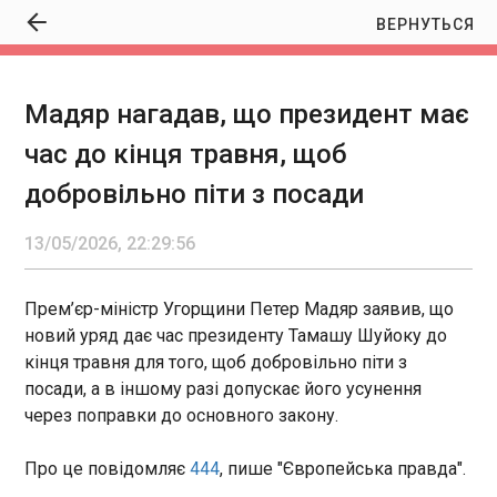
ВЕРНУТЬСЯ
Мадяр нагадав, що президент має
Мадяр нагадав, що президент має час до
час до кінця травня, щоб
кінця травня, щоб добровільно піти з посади
22:29:56
добровільно піти з посади
Прем’єр-міністр Угорщини Петер Мадяр заявив,
що новий уряд дає час президенту Тамашу
13/05/2026, 22:29:56
Шуйоку до кінця травня для того, щоб
добровільно піти з посади, а в іншому разі
допускає його усунення через поправки до
Прем’єр-міністр Угорщини Петер Мадяр заявив, що
основного закону.
новий уряд дає час президенту Тамашу Шуйоку до
ЧИТАТЬ
кінця травня для того, щоб добровільно піти з
посади, а в іншому разі допускає його усунення
через поправки до основного закону.
НАТО запросить країни Перської затоки на
саміт Альянсу - ЗМІ
22:19:35
Про це повідомляє
444
, пише "Європейська правда".