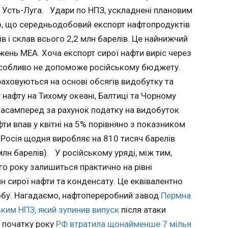
ійшов з
рад низки енергопідприємств
т Усть-Луга. Удари по НПЗ, ускладнені плановим
це
іабомбу
20:59:51
оможе
о, що середньодобовий експорт нафтопродуктів
ету.
В Україн
ів і склав всього 2,2 млн барелів. Це найнижчий
бюджету
перезав
ба, що
жень МЕА. Хоча експорт сирої нафти виріс через
ся на
наглядов
ну колію,
добутку
енергети
ення з
 особливо не допоможе російському бюджету.
их цін на
Уряд пог
ховуються на основі обсягів видобутку та
а Тихому
до низки
асті РФ.
 нафту на Тихому океані, Балтиці та Чорному
а Чорному
енергопі
є
Ф
повідомили в Мін
ra в
асамперед за рахунок податку на видобуток
самперед
економіки
.
ти впав у квітні на 5% порівняно з показником
у на
поданням
ер Росія щодня виробляє на 810 тисяч барелів
их
комітету
ток
кандидат
млн барелів). У російському уряді, між тим,
і на 5%
ЧИТАТЬ
держави 
 ФАБ-500
о року залишиться практично на рівні
зником
двох стр
чну колію
н сирої нафти та конденсату. Це еквівалентно
підприємст
районі
осія
«Укренерго» — Юрі
асті.
добу. Нагадаємо, нафтопереробний завод
Пермна
ають
Італія спорядила мінні
Кабмін
а 810
Миколи Б
ала, але
для
тральники до
для ст
ким НПЗ, який зупинив випуск
після атаки
е, ніж її
Перелигіна
рів
и уряду
Ормузької протоки
держп
д початку року
РФ втратила щонайменше 7 мілья
64 млн
«Операто
ст