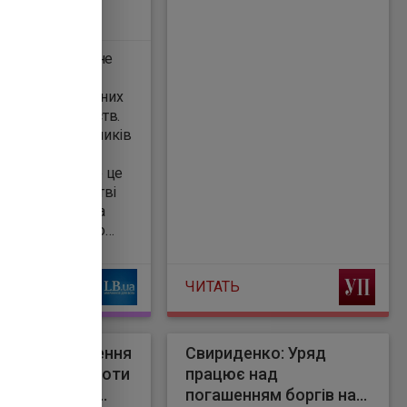
і триває системне
антаження
их рад державних
чних підприємств.
одив представників
дприємств. Про це
істерстві
 . "13 травня за
 Номінаційного
 Уряд погодив
ури представників
ЧИТАТЬ
до наглядових рад
атегічно важливих
в: до НЕК
я Бойка,
 ухвалив рішення
Свириденко: Уряд
русенка та Єгора
абілізації роботи
працює над
, до ТОВ
ідприємства
погашенням боргів на
р газотранспортної