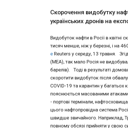
сховища заповню
швидше звичайно
Угорщина вперш
Скорочення видобутку наф
Наприклад, Транс
обстріл Закарп
перекачує 80% наф
українських дронів на експ
21:22:23
могла в повному о
прийняти у свою 
Міністерстро зак
Видобуток нафти в Росії в квітні с
нафту від виробник
російського посла
планували вивозит
Про це повідомляє HVG у середу, 13 травня. "Уряд Угорщини
тисяч менше, ніж у березні, і на 4
через балтійський
рішуче засуджує р
е
Reuters у середу, 13 травня. Зг
Усть-Луга. Удари 
прем’єр-міністр П
(МЕА), так мало Росія не видобува
ускладнені плано
уряду країни. За 
ремонтом, також 
Орбан викликала р
барелів). Тоді в результаті домов
до того, що
травня, об 11:30 
скоротити видобуток після обвалу
середньодобовий
Попередній мініс
COVID-19 та карантин у багатьох 
нафтопродуктів вп
Сійярто жодного р
березня на 340 ти
атак РФ на Закарпаття
пояснюється масованими атаками 
барелів і склав вс
Закарпаття стала о
- портові термінали, нафтосховища
ЧИТАТЬ
млн барелів. Це 
весь час повномас
цього нафтопровідна система Рос
показник за всю і
обʼєктах критично
спостережень МЕА. Хо
Угорщина засудила
швидше звичайного. Наприклад, Тр
експорт сирої наф
на Закарпаття .
У Бєлгородські
повному обсязі прийняти у свою си