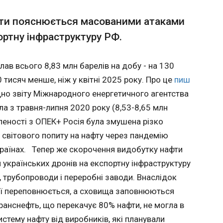
ються
го.
е викликала посла Росії через
Презид
ти пояснюється масованими атаками
нефть, що
аття
зверну
ти, не
ортну інфраструктуру РФ.
на тлі 
бсязі
"Неста
21:11:1
систему
ордонних справ Угорщини вперше викликало
часі"
клав всього 8,83 млн барелів на добу - на 130
ів, які
 через повітряну атаку РФ на Закарпаття.
Президе
и її
Рінкеви
60 тисяч менше, ніж у квітні 2025 року. Про це
пиш
 порт
осійський напад на Закарпаття", - заявив
коаліці
ідно звіту Міжнародного енергетичного агентства
по НПЗ,
етер Мадяр на першому засіданні нового
країна 
ла з травня-липня 2020 року (8,53-8,65 млн
вим
його словами, глава угорського МЗС Аніта
собі нес
призвели
осійського посла на зустріч у четвер, 14
закликав
леності з ОПЕК+ Росія була змушена різко
через удар безпілотниками по Закарпаттю.
підготу
 світового попиту на нафту через пандемію
 експорт
тр закордонних справ Угорщини Петер
пропози
країнах. Тепер же скорочення видобутку нафти
ав з
азу не викликав російського посла після
"Європе
сяч
. Нагадаємо, сьогоднішня атака РФ на
заяву він опублік
українських дронів на експортну інфраструктуру
ього 2,2
днією з наймасштабніших для регіону за
надвечі
, трубопроводи і переробні заводи. Внаслідок
ЧИТАТ
найнижчий
штабної війни. Відомо про прильоти по
своєму 
ії переповнюється, а сховища заповнюються
сторію
ї інфраструктури в кількох районах.
ча
 масовану атаку російських безпілотників
анснефть, що перекачує 80% нафти, не могла в
ти виріс
й
Уряд погодив представників держав
стему нафту від виробників, які планували