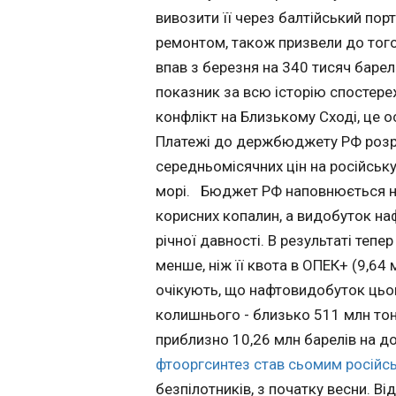
через конфлікт на
області поїзд з
вивозити її через балтійський пор
Близькому Сході, 
рейок через ав
особливо не доп
ремонтом, також призвели до тог
РФ
21:00:03
російському бюдж
впав з березня на 340 тисяч барел
Платежі до держ
Російська авіабом
показник за всю історію спостере
РФ розраховують
впала на залізнич
основі обсягів ви
спричинила сходж
конфлікт на Близькому Сході, це
та середньомісячн
рейок поїзда в
Платежі до держбюджету РФ розра
російську нафту н
Бєлгородській обл
середньомісячних цін на російську
океані, Балтиці т
Про це повідомля
морі. Бюджет Р
Telegram-канал Ast
морі. Бюджет РФ наповнюється н
наповнюється на
середу, 13 травня
корисних копалин, а видобуток наф
за рахунок податк
Зазначається, що
річної давності. В результаті теп
видобуток корисн
російський
копалин, а видобу
бомбардувальник
менше, ніж її квота в ОПЕК+ (9,64 
нафти впав у квітн
ЧИТАТЬ
нештатно скинув
очікують, що нафтовидобуток цьог
порівняно з пока
просто на залізни
колишнього - близько 511 млн тон
річної давності. В
в Яковлівському 
результаті тепер Р
Бєлгородської обл
приблизно 10,26 млн барелів на 
У Латвії почин
щодня виробляє н
Бомба не здетонув
шукати голоси 
фтооргсинтез став сьомим російсь
тисяч барелів менш
пошкодила 25 мет
вотуму недовір
безпілотників, з початку весни. Ві
квота в ОПЕК+ (9,
полотна. Машині