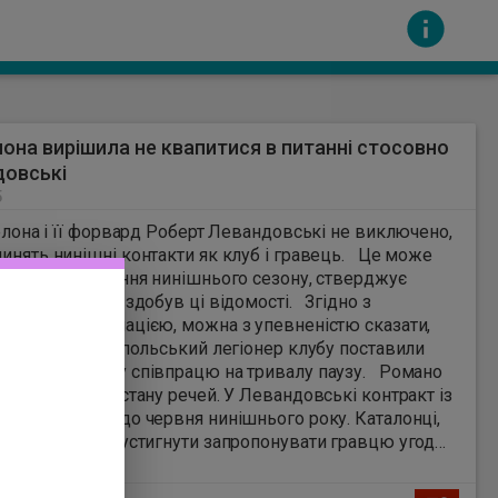
она вирішила не квапитися в питанні стосовно
довські
5
на і її форвард Роберт Левандовські не виключено,
инять нинішні контакти як клуб і гравець. Це може
ісля завершення нинішнього сезону, стверджує
сть за вміст інших сайтів. Всі авторскі права
о Романо, який здобув ці відомості. Згідно з
рською інформацією, можна з упевненістю сказати,
а та 37-річний польський легіонер клубу поставили
 про подальшу співпрацю на тривалу паузу. Романо
снення такому стану речей. У Левандовські контракт із
розрахований до червня нинішнього року. Каталонці,
хочуть, мають устигнути запропонувати гравцю угоду
, інакше футболіст здобуде статус вільного агента і
 Барселоні рукою. Також спортивний журналіст