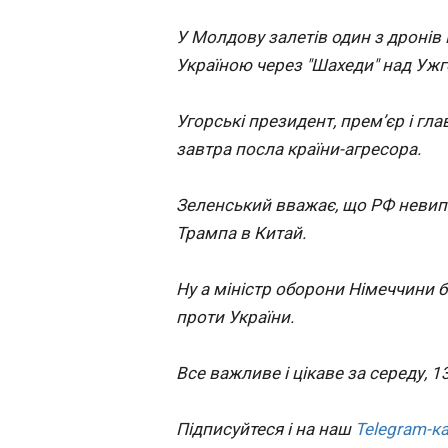
Політика
ЧИТАТЬ
У Молдову залетів один з дронів 
Економіка
Україною через "Шахеди" над Уж
Технології
У Палаті предс
Спорт
США зібрали го
Угорські президент, прем’єр і гл
Різне
щоб винести на
завтра посла країни-агресора.
голосування д
21:06:32
Україні
У середу петиція у
Зеленський вважає, що РФ невип
представників СШ
Застосувати
спрямована на те,
Трампа в Китай.
змусити провести
голосування щодо
Ну а міністр оборони Німеччини 
військової допом
Україні та введен
проти України.
санкцій проти Росі
необхідні 218 підп
Все важливе і цікаве за середу, 
ЧИТАТЬ
Підписуйтеся і на наш
Telegram-к