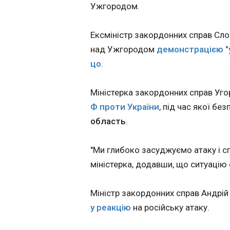
для стабілізаці
Ужгородом.
держпідприємс
«СхідГЗК»
20:54:28
Ексміністр закордонних справ Сло
над Ужгородом
демонстрацією "у
цо
.
Міністерка закордонних справ Уг
Ф проти України
, під час якої бе
область
.
"Ми глибоко засуджуємо атаку і с
ЧИТАТЬ
міністерка, додавши, що ситуацію
Міністр закордонних справ Андрій
Президент Уго
у реакцію
на російську атаку.
засудив атаку
російських дрон