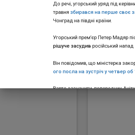
Закарпаття
20:45:50
До речі, угорський уряд під керів
Президент Угорщ
травня
збирався на перше своє з
Тамаш Шуйок заяв
Чонград на півдні країни.
засуджує
наймасштабніший
сьогодні російськ
Угорський прем’єр Петер Мадяр пі
дроновий удар по
рішуче засудив
російський напад 
Закарпатській обла
це він написав у
соцмережі Facebo
Він повідомив, що міністерка зак
повідомляє "Євро
ого посла на зустріч у четвер об
правда".
Варто зазначити, попередник Аніт
російського посла після атак РФ 
його адресу з боку незалежних уг
Президент Угорщини Тамаш Шуйок
й на сьогодні російський дроно