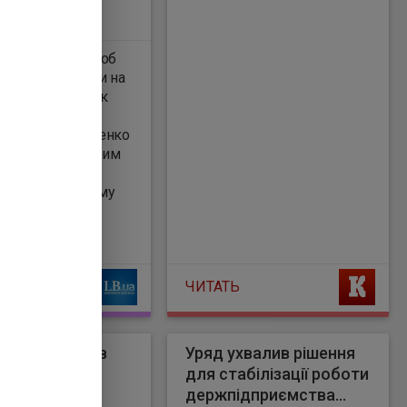
отує рішення, щоб
вати розрахунки на
ектроенергії. Як
м’єр-
ка Юлія Свириденко
ручив профільним
ствам, НКРЕКП,
о та Енергоатому
ти відповідні
и.
ЧИТАТЬ
ий повідомив
Уряд ухвалив рішення
піхи ЗСУ на
для стабілізації роботи
держпідприємства