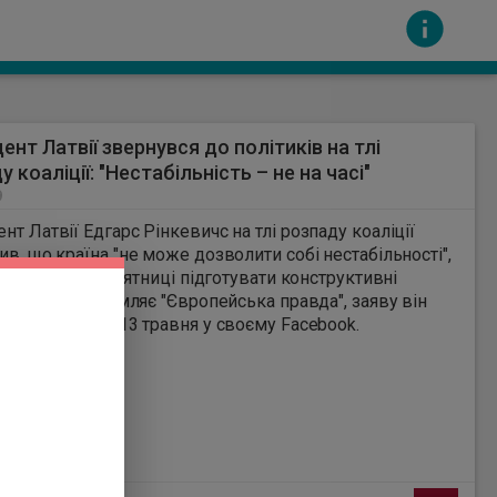
ент Латвії звернувся до політиків на тлі
 коаліції: "Нестабільність – не на часі"
9
нт Латвії Едгарс Рінкевичс на тлі розпаду коаліції
ив, що країна "не може дозволити собі нестабільності",
икав партії до п’ятниці підготувати конструктивні
сть за вміст інших сайтів. Всі авторскі права
ції. Як повідомляє "Європейська правда", заяву він
опублікував надвечір 13 травня у своєму Facebook.