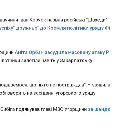
Миколи Брусенка та Єгора
ї роботи
ринку електроенергії
Перелигіна, до ТОВ
тва
20:45:52
«Оператор газотранспортної
системи України» — Антона
Кабмін г
ваччини Іван Корчок назвав російські "Шахеди"
Бендика", - йдеться в
стабілізу
спіху" дружньої до Кремля політики уряду Фі
повідомленні.
ринку ел
повідомила пре
міністер
, КМУ до
орщини
Аніта Орбан засудила масовану атаку Р
міністер
зпілотники залетіли навіть у
Закарпатську
Укренерг
підготува
механізм
подіваємося, що ніхто не постраждав", – заявила
ЧИТАТЬ
 обговорять на засіданні угорського уряду.
 Сибіга подякував главі МЗС Угорщини
за швидк
рщини
Париж подивиться
Сирськ
матч Стародубцевої з
про ус
ів на
американкою у
фронті