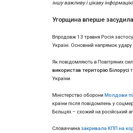
іншу важливу і цікаву інформацію
Уряд погодив п
рад низки енер
Угорщина вперше засудила
20:59:51
Впродовж 13 травня Росія застос
Україні. Основний напрямок удару в
Як повідомляють в Повітряних сил
використав територію Білорусі
т
України.
Міністерство оборони
Молдови пі
країни після повідомлень у соцмер
ЧИТАТЬ
Бєльцях – схожий на російський а
Cловаччина
закривала КПП на кор
Кабмін ухвалив