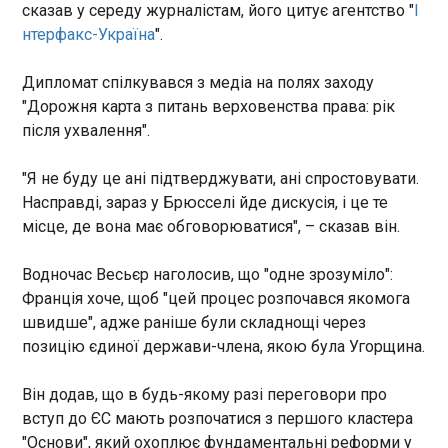
сказав у середу журналістам, його цитує агентство "
І
Ексміністр закордонних справ Словаччини Іван
нтерфакс-Україна
".
Корчок дорікнув прем’єру Роберту Фіцо за
політику щодо Москви після того, як російські
Дипломат спілкувався з медіа на полях заходу
ударні БпЛА долетіли впритул до кордонів
"Дорожня карта з питань верховенства права: рік
країни. Як повідомляє "Європейська правда", про
ЧИТАТЬ
це він заявив у своєму X.
після ухвалення".
Клуб дев’яти і ще двоє не рахуючи Україну
"Я не буду це ані підтверджувати, ані спростовувати.
20:12:41
Насправді, зараз у Брюсселі йде дискусія, і це те
Бухарестський формат від
місце, де вона має обговорюватися", – сказав він.
самого початку задумували
як майданчик координації
Водночас Весьєр наголосив, що "одне зрозуміло":
країн східного флангу НАТО
Франція хоче, щоб "цей процес розпочався якомога
напередодні великих самітів
швидше", адже раніше були складнощі через
Альянсу. Фактично до нього
позицію єдиної держави-члена, якою була Угорщина.
входять дев’ять держав:
ЧИТАТЬ
Румунія, Польща, Болгарія,
Чехія, Естонія, Угорщина,
Він додав, що в будь-якому разі переговори про
Латвія, Литва та Словаччина.
вступ до ЄС мають розпочатися з першого кластера
Угорщина утрималась від підтримки
Як правило, у самітах брав
"Основи", який охоплює фундаментальні реформи у
декларації Бухарестської дев’ятки