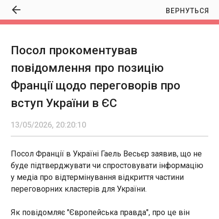
ВЕРНУТЬСЯ
Посол прокоментував
Посол прокоментував повідомлення про
повідомлення про позицію
позицію Франції щодо переговорів про вступ
України в ЄС
Франції щодо переговорів про
20:20:10
вступ України в ЄС
Посол Франції в Україні Гаель Весьєр заявив, що
не буде підтверджувати чи спростовувати
інформацію у медіа про відтермінування
13/05/2026, 20:20:10
відкриття частини переговорних кластерів для
України. Як повідомляє "Європейська правда",
про це він сказав у середу журналістам, його
Посол Франції в Україні Гаель Весьєр заявив, що не
ЧИТАТЬ
цитує агентство " Інтерфакс-Україна ".
буде підтверджувати чи спростовувати інформацію
у медіа про відтермінування відкриття частини
Ексглава МЗС Словаччини про "Шахеди" над
переговорних кластерів для України.
Ужгородом: "результат політики Фіцо щодо
Путіна"
Як повідомляє "Європейська правда", про це він
20:19:17