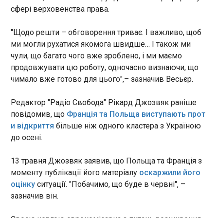
участь і представник
20:10:18
сфері верховенства права.
адміністрації США на знак
міцності трансатлантичного
"Щодо решти – обговорення триває. І важливо, щоб
партнерства. Неофіційно ж
ми могли рухатися якомога швидше… І також ми
появу цього формату
стимулювала і окупація
чули, що багато чого вже зроблено, і ми маємо
Криму Росією у 2014 році.
продовжувати цю роботу, одночасно визнаючи, що
чимало вже готово для цього",– зазначив Весьєр.
ЧИТАТЬ
Редактор "Радіо Свобода" Рікард Джозвяк раніше
повідомив, що
Франція та Польща виступають прот
На дорогах Херсонщини облаштують
и відкриття
більше ніж одного кластера з Україною
антидроновий захист
20:10:17
до осені.
На Херсонщині облаштують
13 травня Джозвяк заявив, що Польща та Франція з
антидронові захисні
конструкції на логістичних
моменту публікації його матеріалу
оскаржили його
маршрутах сил оборони. Для
оцінку
ситуації. "Побачимо, що буде в червні", –
цього Кабінет Міністрів
зазначив він.
спрямував з резервного
ЧИТАТЬ
фонду державного бюджету