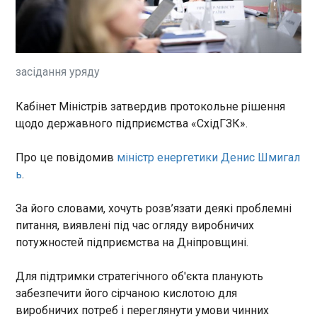
На Гуляйпільському напрямку
військовослужбовці 225-го окремого
штурмового полку 12 травня потрапили у
засідку росіян. Під час бою двоє українських
оборонців загинули. Про це повідомив Генштаб у
засідання уряду
середу, 13 травня.
ЧИТАТЬ
Кабінет Міністрів затвердив протокольне рішення
щодо державного підприємства «СхідГЗК».
Угорщина викликала російського посла
через атаку на Закарпаття
20:28:57
Про це повідомив
міністр енергетики Денис Шмигал
ь
.
Угорщина викликала посла
Росії через атаку
безпілотників на Закарпаття.
За його словами, хочуть розв’язати деякі проблемні
Про це повідомляє Daily News
питання, виявлені під час огляду виробничих
Hungary . Це питання
потужностей підприємства на Дніпровщині.
обговорили і на
ЧИТАТЬ
сьогоднішньому засіданні
Для підтримки стратегічного об'єкта планують
уряду Угорщини. Як пише
забезпечити його сірчаною кислотою для
видання, на прес-конференції
Svit Kavy, Black Honey і Takava номінували на
після засідання уряду Петер
виробничих потреб і переглянути умови чинних
рейтинг найкращих кав’ярень Європи. Як