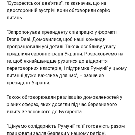
У Молдову залетів один з дронів Росії, а
"Бухарестської дев’ятки", та зазначив, що на
Cловаччина закривала КПП на кордоні з
двосторонній зустрічі вони обговорили серію
Україною через "Шахеди" над Ужгородом.
питань.
Угорські президент, прем’єр і глава МЗС
засудили російську атаку і викликали на завтра
"Запропонував президенту співпрацю у форматі
посла країни-агресора.
ЧИТАТЬ
Drone Deal. Домовилися, щоб наші команди
пропрацювали усі деталі. Також особливу увагу
Угорщина вперше викликала посла Росії
приділили євроінтеграції України. Розраховуємо на
через обстріл Закарпаття
те, щоб якнайшвидше рухатися до відкриття
21:22:23
переговорних кластерів, і підтримка Румунії у цьому
Міністерстро закордонних справ Угорщини
питанні дуже важлива для нас", – зазначив
вперше викликало російського посла через
президент України.
повітряну атаку РФ на Закарпаття. Про це
повідомляє HVG у середу, 13 травня. "Уряд
Також обговорювали реалізацію домовленостей у
Угорщини рішуче засуджує російський напад на
різних сферах, яких досягли під час березневого
Закарпаття", - заявив прем’єр-міністр Петер
ЧИТАТЬ
візиту Зеленського до Бухареста.
Мадяр на першому засіданні нового уряду
країни. За його словами, глава угорського МЗС
Аніта Орбан викликала російського посла на
"Цінуємо солідарність Румунії та її готовність разом
Президент Латвії звернувся до політиків на
зустріч у четвер, 14 травня, об 11:30 через удар
працювати задля безпеки у нашому регіоні,
тлі розпаду коаліції: "Нестабільність – не на