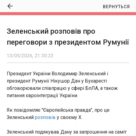
ВЕРНУТЬСЯ
Зеленський розповів про
Зеленський розповів про переговори з
переговори з президентом Румунії
президентом Румунії
21:30:23
13/05/2026, 21:30:23
Президент України Володимир Зеленський і
президент Румунії Нікушор Дан у Бухаресті
обговорювали співпрацю у сфері БпЛА, а також
Президент України Володимир Зеленський і
питання євроінтеграції України. Як повідомляє
президент Румунії Нікушор Дан у Бухаресті
"Європейська правда", про це Зеленський
обговорювали співпрацю у сфері БпЛА, а також
розповів у своєму X.
питання євроінтеграції України.
ЧИТАТЬ
Як повідомляє "Європейська правда", про це
Угорщина вперше засудила Росію, Трамп у
Зеленський
розповів
у своєму X.
Китаї, розпад коаліції у Латвії: новини дня
21:28:55
Зеленський подякував Дану за запрошення на саміт