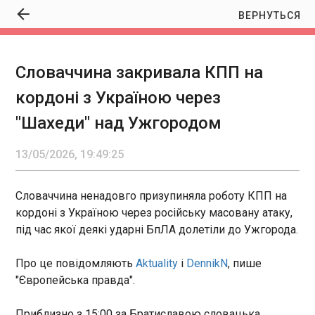
ВЕРНУТЬСЯ
Cловаччина закривала КПП на
Cловаччина закривала КПП на кордоні з
кордоні з Україною через
Україною через "Шахеди" над Ужгородом
19:49:25
"Шахеди" над Ужгородом
Словаччина ненадовго призупиняла роботу КПП
на кордоні з Україною через російську масовану
13/05/2026, 19:49:25
атаку, під час якої деякі ударні БпЛА долетіли
до Ужгорода. Про це повідомляють Aktuality i
DennikN , пише "Європейська правда".
Словаччина ненадовго призупиняла роботу КПП на
кордоні з Україною через російську масовану атаку,
ЧИТАТЬ
під час якої деякі ударні БпЛА долетіли до Ужгорода.
Про це повідомляють
Aktuality
i
DennikN
, пише
Угорщина зреагувала на атаку дронів по
"Європейська правда".
Закарпаттю
19:47:32
Приблизно з 15:00 за Братиславою словацька