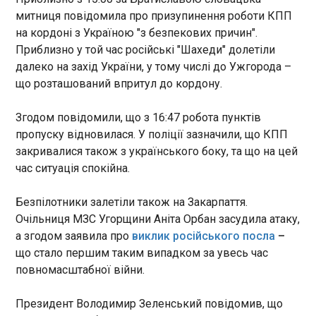
Уряд Угорщини засудив масовану атаку
митниця повідомила про призупинення роботи КПП
російських безпілотників на Закарпаття, під час
якої було уражено критичну інфраструктуру
на кордоні з Україною "з безпекових причин".
регіону. Відповідну заяву зробила міністерка
Приблизно у той час російські "Шахеди" долетіли
закордонних справ країни Аніта Орбан у середу,
далеко на захід України, у тому числі до Ужгорода –
13 травня.
ЧИТАТЬ
що розташований впритул до кордону.
Згодом повідомили, що з 16:47 робота пунктів
Угорщина викликала російського посла
пропуску відновилася. У поліції зазначили, що КПП
через атаку РФ на Закарпаття
закривалися також з українського боку, та що на цей
19:44:15
час ситуація спокійна.
Російський посол у четвер вранці повинен
прибути "на килим" до МЗС Угорщини через
Безпілотники залетіли також на Закарпаття.
повітряну атаку РФ на Закарпаття. Про це, як
Очільниця МЗС Угорщини Аніта Орбан засудила атаку,
повідомляє HVG , заявив угорський прем’єр
Петер Мадяр. Мадяр виступив після першого
а згодом заявила про
виклик російського посла
–
засідання нового угорського уряду, на якому
ЧИТАТЬ
що стало першим таким випадком за увесь час
обговорювалась російська масована атака на
повномасштабної війни.
Україну, у тому числі на Закарпатську область,
що відбулась 13 травня.
Атака на залізницю: Росія атакувала 23
Президент Володимир Зеленський повідомив, що
об'єкти