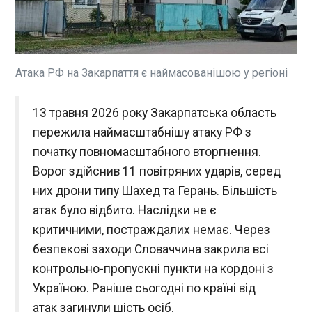
У Франції почався апеляційний розгляд так
Герань). Більшість вдалося збити та подавити
званої "лівійської" справи експрезидента Ніколя
засобами РЕБ. "На жаль, окремі безпілотники
Саркозі, у якій його початково засудили до 5
досягли цілей. Наслідки ударів не є критичними
років в’язниці і велетенського штрафу. Про це
для функціонування обʼєктів
повідомляє BFMTV , пише "Європейська
життєзабезпечення. Рятувальники працюють на
Атака РФ на Закарпаття є наймасованішою у регіоні
правда".
ЧИТАТЬ
місцях влучань", - зазначив очільник ОВА.
Постраждалих унаслідок сьогоднішньої
повітряної атаки немає.
13 травня 2026 року Закарпатська область
Україна направить військових експертів до
пережила наймасштабнішу атаку РФ з
Литви і Латвії, куди залітали українські дрони
початку повномасштабного вторгнення.
19:18:24
Ворог здійснив 11 повітряних ударів, серед
Президент Володимир Зеленський зустрівся у
Бухаресті з президентами Литви та Латвії та
них дрони типу Шахед та Герань. Більшість
повідомив після розмови з ними, що Україна
атак було відбито. Наслідки не є
відправить до цих країн військових експертів,
критичними, постраждалих немає. Через
зокрема, для допомоги у захисті повітряного
простору.
безпекові заходи Словаччина закрила всі
ЧИТАТЬ
контрольно-пропускні пункти на кордоні з
Україною. Раніше сьогодні по країні від
Стубб: Україна перетворюється на
атак загинули шість осіб.
постачальника безпеки для ЄС і нам