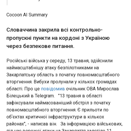
потрібен цей досвід
19:03:17
Cocoon AI Summary
Словаччина закрила всі контрольно-
пропускні пункти на кордоні з Україною
через безпекове питання.
ЧИТАТЬ
Російські війська у середу, 13 травня, здійснили
наймасштабнішу атаку безпілотниками на
Україна і Литва підписали дронову угоду
Закарпатську область з початку повномасштабного
19:00:21
вторгнення. Вибухи пролунали у кількох громадах
Президент України Володимир Зеленський і
області. Про це
повідомив
очільник ОВА Мирослав
президент Литви Гітанас Науседа підписали
Білецький в Telegram. "13 травня в області
дронову угоду в Бухаресті. Про це глава
Української держави повідомив у Фейсбук в
зафіксували наймасованіший обстріл з початку
середу, 13 травня. "Під час зустрічі з
повномасштабного вторгнення. Є прильоти по
президентом Литви Гітанасом Науседою
обʼєктах критичної інфраструктури в кількох
головну увагу приділили нашій оборонній
ЧИТАТЬ
районах", - написав він. За інформацією військових,
взаємодії та домовилися про співпрацю у
під час ворожої атаки на Закарпаття залетіло 11