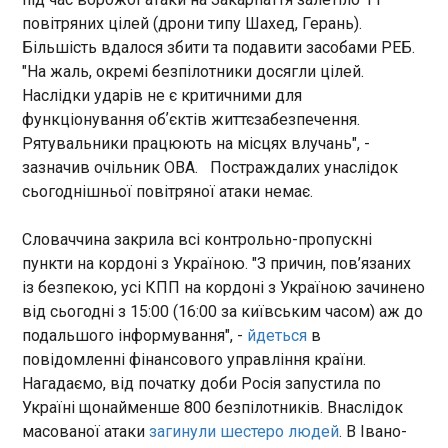
форматі Drone Deal: є двостороння угода між
повітряних цілей (дрони типу Шахед, Герань).
нашими країнами. Угода має посилити обидві
Новий уряд Угорщини збирається на перше
Більшість вдалося збити та подавити засобами РЕБ.
наші країни в захисті, і важливо, що вона
засідання: пройде не в Будапешті
побудована на принципі взаємності: ми
"На жаль, окремі безпілотники досягли цілей.
19:00:15
підтримуємо наших партнерів, які реально та
Наслідки ударів не є критичними для
Угорський уряд під керівництвом прем’єр-
відчутно підтримують наш захист", – написав
функціонування обʼєктів життєзабезпечення.
міністра Петера Мадяра 13 травня збирається на
він.
Рятувальники працюють на місцях влучань", -
перше своє засідання, що пройде у виїзному
зазначив очільник ОВА. Постраждалих унаслідок
форматі. Про це повідомляє Index , пише
"Європейська правда". Новий угорський уряд у
сьогоднішньої повітряної атаки немає.
середу збирається на своє перше засідання,
ЧИТАТЬ
місцем якого обрали село Опушташер у повіті
Словаччина закрила всі контрольно-пропускні
Чонград на півдні країни, що є важливим
пункти на кордоні з Україною. "З причин, пов’язаних
сільськогосподарським районом.
Сибіга подякував главі МЗС Угорщини за
із безпекою, усі КПП на кордоні з Україною зачинено
швидку реакцію на російську атаку
від сьогодні з 15:00 (16:00 за київським часом) аж до
18:55:29
подальшого інформування", -
йдеться
в
Міністр закордонних справ Андрій Сибіга
повідомленні фінансового управління країни.
звернув увагу, що нова очільниця МЗС Угорщини
Нагадаємо, від початку доби Росія запустила по
Аніта Орбан швидко відреагувала на російські
Україні щонайменше 800 безпілотників. Внаслідок
удари по Україні 13 травня та подякував їй за це.
масованої атаки
загинули шестеро людей
. В Івано-
Як повідомляє "Європейська правда", про це