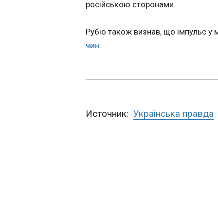
російською сторонами.
окреслили свої
17:41:50
За останні три-чот
Рубіо також визнав, що імпульс у
місяці у Києві по
чин
.
заходи оповіщенн
повідомив в.о. за
начальника Київс
ТЦК Валерій Крав
час відкритого за
Тимчасової слідчої
Источник:
Українська правда
Верховної Ради Ук
ЧИТАТЬ
Перевірки у ква
у ТЦК окреслил
права