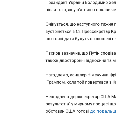
Президент України Володимир Зел
Трамп має ухва
після того, як у п’ятницю поклав 
Тайваню
17:49:55
Очікується, що наступного тижня пр
зустрінеться з Сі. Прессекретар 
що точні дати будуть оголошені 
Пєсков зазначив, що Путін сподіва
також двосторонні відносини та м
Нагадаємо, канцлер Німеччини Фрі
Трампом, коли той повертався з К
ЧИТАТЬ
Нещодавно держсекретар США Марк
результатів" у мирному процесі що
обставин США готові
до подальш
Перевірки вдом