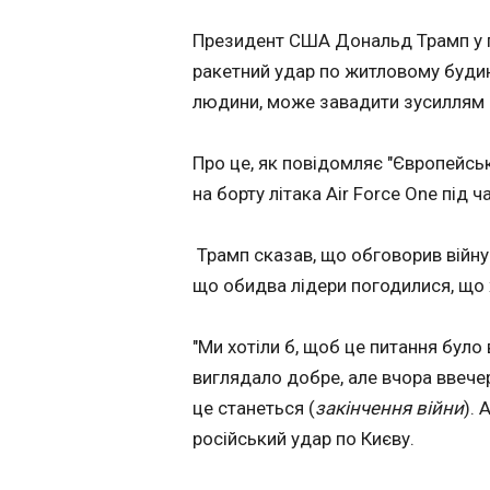
Політика
ЧИТАТЬ
Президент США Дональд Трамп у п
Економіка
ракетний удар по житловому будинк
Технології
Завтра в Україні
людини, може завадити зусиллям 
Спорт
прогнозують
Різне
відключення
Про це, як повідомляє "Європейськ
електроенергії
17:54:08
на борту літака Air Force One під 
Застосувати
Трамп сказав, що обговорив війну 
що обидва лідери погодилися, що 
"Ми хотіли б, щоб це питання бул
виглядало добре, але вчора ввечер
це станеться (
закінчення війни
). 
російський удар по Києву.
ЧИТАТЬ