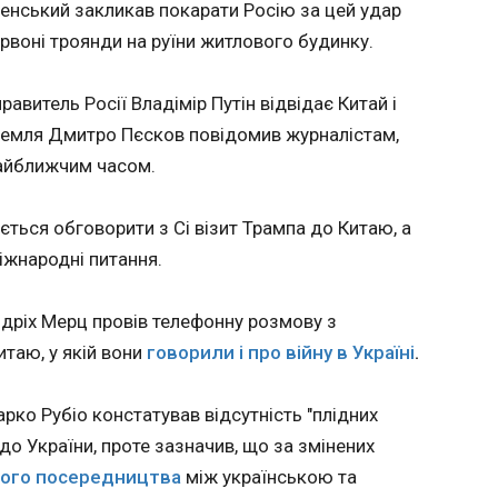
енський закликав покарати Росію за цей удар
лити рішення про продаж зброї
Зеленс
червоні троянди на руїни житлового будинку.
про на
Білору
авитель Росії Владімір Путін відвідає Китай і
17:45:1
Президент США Дональд
Кремля Дмитро Пєсков повідомив журналістам,
Трамп заявив, що обговорив
Розвід
найближчим часом.
із лідером Китаю Сі
фіксува
Цзіньпіном питання продажу
більше 
американської зброї
війну п
ється обговорити з Сі візит Трампа до Китаю, а
Тайваню, передає Reuters .
це пові
іжнародні питання.
Трамп зазначив, що
Володи
ухвалить остаточне рішення
Телегра
щодо зброї найближчим
наради 
дріх Мерц провів телефонну розмову з
часом.
керівн
итаю, у якій вони
говорили і про війну в Україні
.
п’ятниц
ЧИТАТ
о Рубіо констатував відсутність "плідних
до України, проте зазначив, що за змінених
ого посередництва
між українською та
а: у ТЦК
Ізраїль звинувачує футболіста «Бар