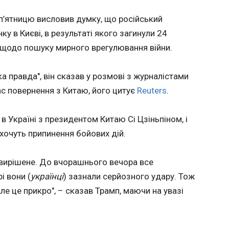
ЧИТАТ
захисни
що є аб
’ятницю висловив думку, що російський
проведе
у в Києві, в результаті якого загинули 24
зіграні 
 не
ВАКС в
щодо пошуку мирного врегулювання війни.
показни
17:51:5
запропо
Вищий а
Коулман
а правда", він сказав у розмові з журналістами
підозрю
аматорс
час повернення з Китаю, його цитує
Reuters
.
Династії . Про це інформує 
розпоря
підозрюваних – Андрій Єрма
невідомо. Новини від Корреспондент.
Чернишо
WhatsAp
в Україні з президентом Китаю Сі Цзіньпіном, і
віцепре
хочуть припинення бойових дій.
Опальчу
о вирішене. До вчорашнього вечора все
і вони (
українці
) зазнали серйозного удару. Тож
Але це прикро", – сказав Трамп, маючи на увазі
ЧИТАТЬ
ЧИТАТ