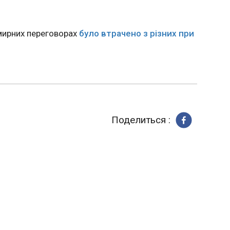
 права
Ямаля у «поширенні ненависті до Ізр
17:41:45
ири
Міністр оборони Ізраїлю Ісраель Кац звинувачує вінгера
 мирних переговорах
було втрачено з різних при
силили
«Барселони» Ламіна Ямаля у «поширенні не
я,
та євреїв». Кац звернувся до «Барселони» 
ступника
зрозуміти, що немає місця підбурюванню ч
ького
тероризму». Це сталося після того, як зʼяви
ченко під
Ямаль стоїть із прапором Палестини під ча
сідання
перемоги в Ла-Лізі.
 комісії
Поделиться :
раїни.
ЧИТАТЬ
ртирах:
Кабмін змінив правила
Зеленс
и свої
перетину кордону для
переко
жінок
відрит