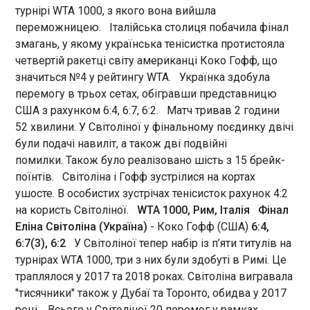
турнірі WTA 1000, з якого вона вийшла
22:51:23
переможницею. Італійська столиця побачила фінал
Баварія провела заключний матч сезону. У 34-
змагань, у якому українська тенісистка протистояла
му турі німецької Бундесліги в протистоянні з
Кельном мюнхенська команда здобула більш
четвертій ракетці світу американці Коко Гофф, що
ніж переконливу перемогу. Матч закінчився з
значиться №4 у рейтингу WTA. Українка здобула
рахунком 5:1 на користь баварців. Три голи з
перемогу в трьох сетах, обігравши представницю
п’яти забив англійський форвард Баварії Гаррі
США з рахунком 6:4, 6:7, 6:2. Матч тривав 2 години
Кейн. Цей успіх приніс йому перше місце в
ЧИТАТЬ
52 хвилини. У Світоліної у фінальному поєдинку двічі
рейтингу бомбардирів чемпіонату Німеччини. У
були подачі навиліт, а також дві подвійні
32-річного нападника в нинішньому сезоні
помилки. Також було реалізовано шість з 15 брейк-
Бундесліги на рахунку участь у 31 матчі. У них він
Світоліна виграла турнір WTA 1000 у Римі –
забив 36 голів, і в підсумку втретє поспіль став
поїнтів. Світоліна і Гофф зустрілися на кортах
20-й турнір WTA у кар'єрі
кращим бомбардиром чемпіонату. Кейн
ушосте. В особистих зустрічах тенісисток рахунок 4:2
22:47:53
виступає за Баварію протягом трьох років. У
на користь Світоліної.
WTA 1000, Рим, Італія
Фінал
Українська тенісистка Еліна
першому своєму сезоні в складі цієї команди
Еліна Світоліна (Україна)
- Коко Гофф (США)
6:4,
Світоліна, яка наразі є 10-ю у
він відзначився 36 голами і так само став
6:7(3), 6:2
У Світоліної тепер набір із п’яти титулів на
світовому рейтингу, стала у
найкращим серед бомбардирів німецького
суботу переможницею
турнірах WTA 1000, три з них були здобуті в Римі. Це
чемпіонату. У наступному сезоні він зміг забити
престижного турніру WTA
траплялося у 2017 та 2018 роках. Світоліна вигравала
26 м’ячів, але це також найкращий показник
1000 у Римі, у фіналі якого
ЧИТАТЬ
серед інших футболістів, які забивали голи в
"тисячники" також у Дубаї та Торонто, обидва у 2017
вона здолала американку
тому сезоні. Баварія тримається за склад і
році. Всього у Світоліної 20 перемог у рамках