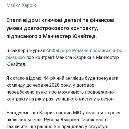
безпілотника типу Shahed, що скористався
Майкл Каррік
повітряними коридорами Білорусі. Про це
командувач Сил безпілотних систем Роберт
"Мадяр" Бровді повідомив у Телеграм у суботу,
Стали відомі ключові деталі та фінансові
16 травня.
умови довгострокового контракту,
ЧИТАТЬ
підписаного з Манчестер Юнайтед.
Інсайдер і журналіст
Фабріціо Романо поділився інфо
Ізраїль заявив про ліквідацію одного із
лідерів ХАМАС
рмацією
про контракт Майкла Каррика з Манчестер
15:02:26
Юнайтед.
У суботу 16 травня
ізраїльські військові
Як стало відомо, 44-річний англієць буде тренувати
повідомили, що внаслідок
команду до червня 2028 року, у договорі
авіаудару Ізраїлю в Газі
передбачено пункт про можливість продовження
загинув лідер військового
контракту на рік у разі успішного виступу в сезоні.
крила ХАМАС Ізз аль-Дін аль-
ЧИТАТЬ
Хаддад. Як пише АР , його
Нагадуємо, що Каррик очолив МЮ у січні цього року
ліквідували у п'ятницю,
після звільнення Рубена Аморіма. Також варто
повідомили ізраїльські
Нацбанк продав мінімум доларів за три
військові і додали, що це –
зазначити, що раніше він працював у структурі
місяці