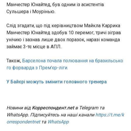
один із останніх
Манчестер Юнайтед, був одним із асистентів
14:49:11
високопоставлених
Сульшера і Моурінью.
Національний банк України знову зменшив
командирів у збройних силах
обсяги продажу валюти. Про це свідчать дані на
ХАМАС, який керував
сайті регулятора у суботу, 16 травня. Так, цього
Слід згадати, що під керівництвом Майкла Каррика
плануванням та здійсненням
тижня за п’ять робочих днів НБУ продав майже
Манчестер Юнайтед здобув 10 перемог, тричі зіграв
нападів 7 жовтня.
718 млн доларів на міжбанківському валютному
унічию і зазнав лише двох поразок, наразі команда
ринку, що трохи менше показника минулого
займає 3-тє місце в АПЛ.
тижня (783 млн доларів). Цей обсяг є
ЧИТАТЬ
мінімальним з середини лютого.
Також,
Барселона почала полювання на бразильсько
го форварда з Прем’єр-ліги.
Після Трампа і Путіна у Китай зібрався Вучич
14:49:02
У Байєрі можуть змінити головного тренера
Президент Сербії Александар Вучич повідомив,
що відвідає Китай відразу слідом за
президентом США Дональдом Трампом і
правителем Росії Владіміром Путіним. Про це, як
Новини від
Корреспондент.net
в Telegram та
пише "Європейська правда", повідомляє "
WhatsApp. Підписуйтесь на наші канали
https://t.me/k
Новости ".
orrespondentnet
та
WhatsApp
ЧИТАТЬ