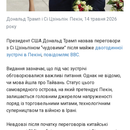
Глава Міноборони Польщі Владислав Косіняк-
Камиш заперечує повідомлення американських
ЗМІ про раптове скасування запланованого
переміщення 4000 американських військових у
Дональд Трамп і Сі Цзіньпін. Пекін, 14 травня 2026
Польщу. Про це свідчить його допис в
року
соцмережі Х, в якому він запевнив, що "ця
ЧИТАТЬ
справа не стосується Польщі".
Президент США Дональд Трамп назвав переговори
з Сі Цзіньпіном “чудовими” після майже
двогодинної
ЗМІ дізналися, скільки коштуватиме
зустрічі в Пекіні
,
повідомляє BBC
.
звільнення Моурінью
09:56:18
Видання зазначає, що під час зустрічі
Керівництво Бенфіки знову пропонує
обговорювалися важливі питання. Однак не відомо,
продовжити контракт з Жозе Моурінью на
чи мова йшла про Тайвань. Статус цього
посаду головного тренера лісабонської
самоврядного острова, на який претендує Пекін,
команди. Як пише Record , між "орлами" та
португальським фахівцем досягнута
залишається головним джерелом напруженості
домовленість про компенсацію, у разі якщо
поряд із торговельними митами, технологічним
ЧИТАТЬ
тренер вирішить розірвати угоду протягом
суперництвом та війною в Ірані.
десяти днів після фінального матчу сезону.
США несподівано скасували переміщення
Невдовзі після початку переговорів китайські
4000 військових у Польщу