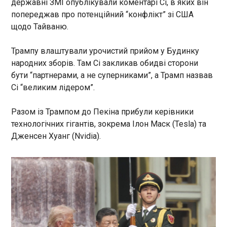
державні ЗМІ опублікували коментарі Сі, в яких він
09:50:28
попереджав про потенційний “конфлікт” зі США
Пентагон раптово скасував розміщення
щодо Тайваню.
бронетанкової бригади в Польщі. Про це
повідомляє газета The Wall Street Journal. Про
Трампу влаштували урочистий прийом у Будинку
цей крок стало відомо після оголошення про
народних зборів. Там Сі закликав обидві сторони
виведення 5000 військовослужбовців з
бути “партнерами, а не суперниками”, а Трамп назвав
Німеччини. Рішення було оприлюднено після
того, як Трамп висловив заперечення проти
Сі “великим лідером”.
ЧИТАТЬ
критики німецького канцлера Фрідріха Мерца
щодо дій Білого дому у війні США з Іраном.
Разом із Трампом до Пекіна прибули керівники
У сенаті Філіппін пролунали постріли перед
технологічних гігантів, зокрема Ілон Маск (Tesla) та
імовірним арештом сенатора за ордером
Дженсен Хуанг (Nvidia).
МКС
09:49:29
У Сенаті Філіппін пролунали
постріли на тлі загострення
ситуації довкола
запланованого арешту
впливового сенатора,
ЧИТАТЬ
повідомляє DW . У середу