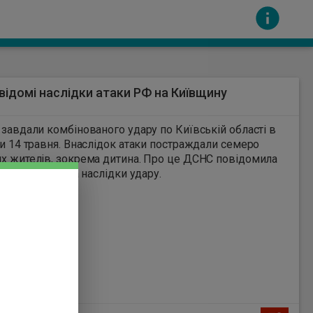
відомі наслідки атаки РФ на Київщину
1
 завдали комбінованого удару по Київській області в
ти 14 травня. Внаслідок атаки постраждали семеро
 жителів, зокрема дитина. Про це ДСНС повідомила
ram та показала наслідки удару.
сть за вміст інших сайтів. Всі авторскі права