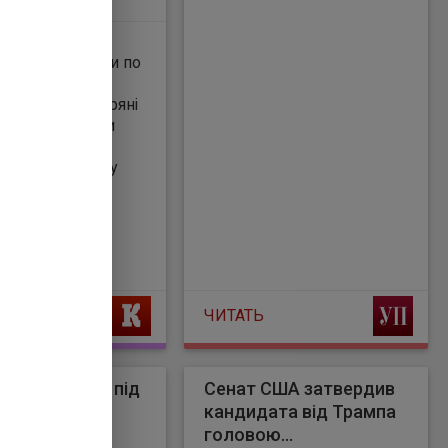
боту ППО.
р'я" Протягом
стили по
відомили Повітряні
західні регіони
ла території
безпілотників у
ЧИТАТЬ
сії по Києву: під
Сенат США затвердив
ми будинку є
кандидата від Трампа
головою