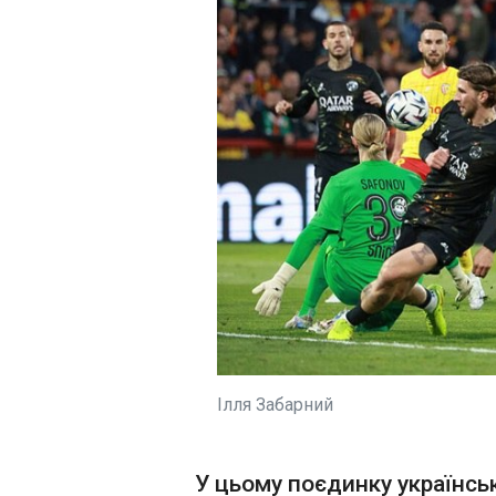
Політика
ЧИТАТЬ
Економіка
Технології
Трамп і Сі пров
Спорт
переговори у Пе
Різне
07:54:29
Президент США Д
Трамп прибув на 
Тяньаньмень у Пек
Застосувати
у нього почалася з
лідером Китаю Сі
Цзінпіном. Про це
"Європейська прав
повідомляє Reuters .
Церемонія розпоч
виконання націон
Ілля Забарний
гімну США та 21-
гарматного салюту
ЧИТАТЬ
У цьому поєдинку українсь