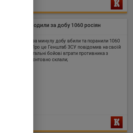
Ь
б: ЗСУ знешкодили за добу 1060 росіян
1
орони України за минулу добу вбили та поранили 1060
 окупантів. Про це Генштаб ЗСУ повідомив на своїй
і в Facebook. Загальні бойові втрати противника з
 по 14.05.26 орієнтовно склали;
Ь