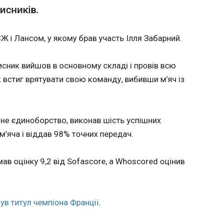
исників.
увачі перехопили над Балтійським
Росіян
альний літак РФ
другий
Ж і Лансом, у якому брав участь Ілля Забарний.
удар п
07:25:2
перехопили над Балтійським морем
исник вийшов в основному складі і провів всю
ний літак Іл-20. Про це повідомив у
Росіяни
єр і глава Міноборони Польщі Владислав
вдруге 
ек встиг врятувати свою команду, вибивши м’яч із
соцмережі Х, передає "Європейська
комбіно
балісти
Києву. 
інфомація Повітря
ряне єдиноборство, виконав шість успішних
ЗСУ в Telegram та
м’яча і віддав 98% точних передач.
коресп
Корресп
Повітря
мав оцінку 9,2 від Sofascore, а Whoscored оцінив
що о 06
ЧИТАТ
зафіксо
дронів р
Київ. П
в титул чемпіона Франції
.
хвилин 
в:
Підсумки 13.05: "Невипадкова" атака і