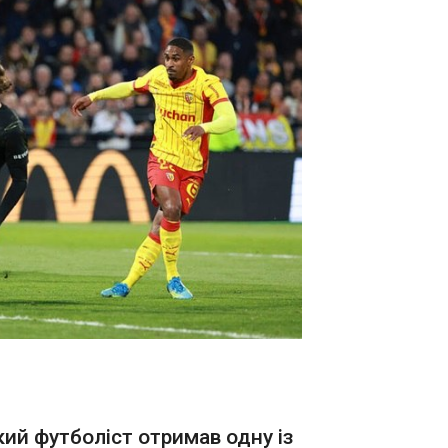
ЧИТАТ
Norstat, повідомляє
"Європейська правда" з
посиланням на ERR .
одять
Геншта
кіні
07:44:2
Сили об
російських
ональд
сторінц
площу
24.02.22
іні, там
устріч з
 як пише
да",
алася з
ального
.
ЧИТАТЬ
ЧИТАТ
кий футболіст отримав одну із