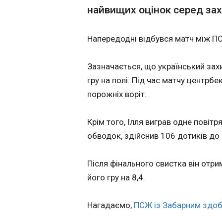
найвищих оцінок серед зах
Польські винищ
морем розвідув
Напередодні відбувся матч між ПС
07:33:13
Польські літаки 
Зазначається, що український зах
російський розвідуваль
середу віцепрем'
гру на полі. Під час матчу центрб
Косіняк-Камиш у 
порожніх воріт.
правда".
Крім того, Ілля виграв одне повіт
обводок, здійснив 106 дотиків до 
Після фінального свистка він отри
його гру на 8,4.
ЧИТАТЬ
Нагадаємо,
ПСЖ із Забарним здобу
Атака РФ на Киї