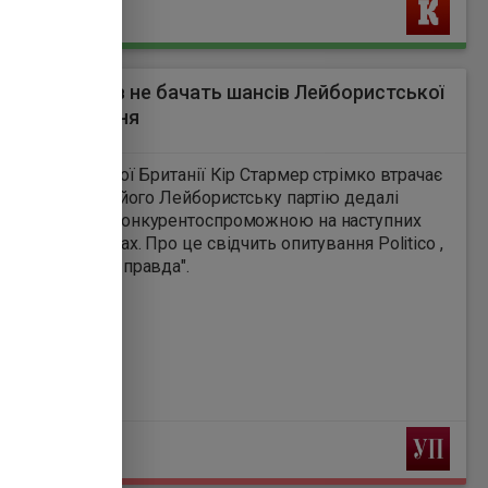
Ь
сть британців не бачать шансів Лейбористської
 на переобрання
2
-міністр Великої Британії Кір Стармер стрімко втрачає
ку виборців, а його Лейбористську партію дедалі
е вважають неконкурентоспроможною на наступних
тських виборах. Про це свідчить опитування Politico ,
 "Європейська правда".
Ь