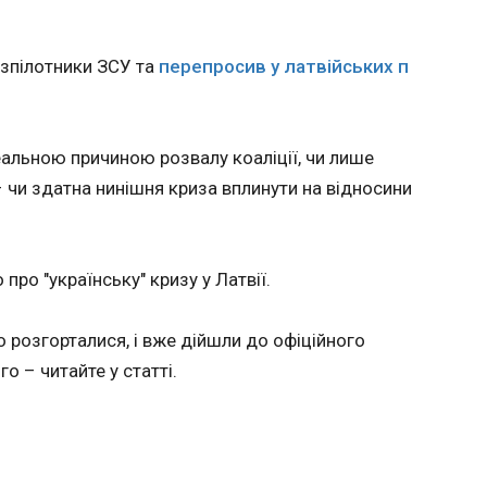
використанням Іспанією "пандемійни
08:36:15
безпілотники ЗСУ та
перепросив у латвійських п
Імовірне нецільове використання Іспанією
відновлення після пандемії для виплати д
ональд
викликає обурення в Німеччині та Нідерлан
площу
пише "Європ
іні, де й
еальною причиною розвалу коаліції, чи лише
з лідером
м.
 чи здатна нинішня криза вплинути на відносини
алася з
ального
,
про "українську" кризу у Латвії.
s.
но розгорталися, і вже дійшли до офіційного
ЧИТАТЬ
го – читайте у статті.
ританії
Манчестер Юнайтед
Старм
ть
вирішив розпрощатися
лейбор
дставку
з голкіпером
за лід