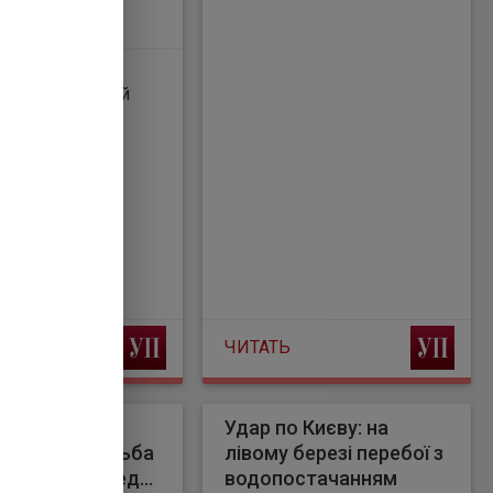
х" коштів ЄС
 коштів ЄС на
ержавних пенсій
дах. Про це, як
ейська правда", повідомляє Politico .
ЧИТАТЬ
ер попередив
Удар по Києву: на
истів: боротьба
лівому березі перебої з
ерство призведе
водопостачанням