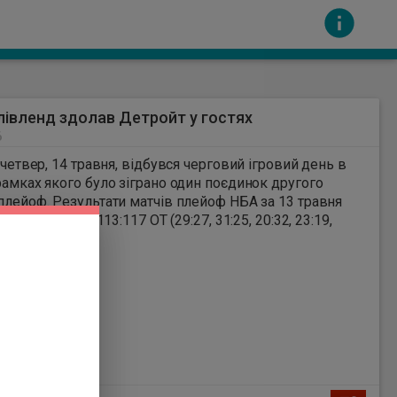
лівленд здолав Детройт у гостях
6
а четвер, 14 травня, відбувся черговий ігровий день в
рамках якого було зіграно один поєдинок другого
плейоф. Результати матчів плейоф НБА за 13 травня
- Клівленд - 113:117 ОТ (29:27, 31:25, 20:32, 23:19,
сть за вміст інших сайтів. Всі авторскі права