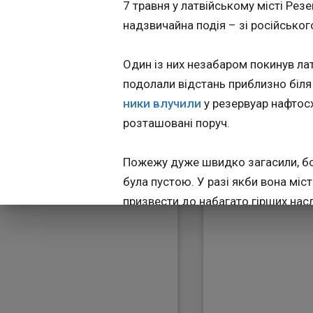
7 травня у латвійському місті Резе
та хто може йо
08:32:52
замінити
надзвичайна подія – зі російськог
На недавніх місц
виборах в Англії, 
та Вельсі Лейбори
Один із них незабаром покинув лат
партія чинного пр
подолали відстань приблизно біля 
Кіра Стармера заз
болючої поразки.
ники влучили
у резервуар нафтос
Результати виборі
розташовані поруч.
травня стали для 
ще однією пробл
посилила заклики
Пожежу дуже швидко загасили, бо 
відставки.
була пустою. У разі якби вона міс
призвести до набагато гірших насл
Латвійські посадовці спершу нап
"невідомі дрони", хоча у медіа від
простір Латвії залетіли саме укра