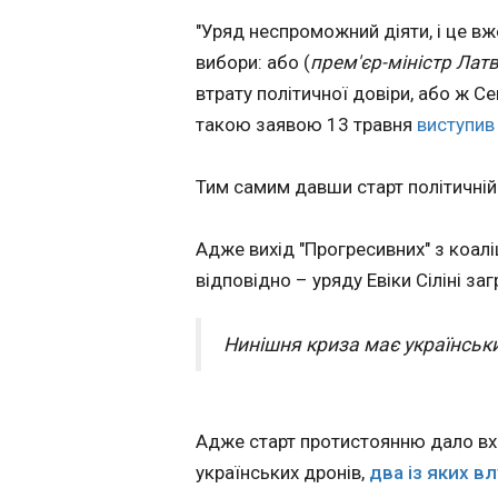
"Уряд неспроможний діяти, і це в
Лунін може дос
вибори: або (
прем'єр-міністр Латві
08:56:44
втрату політичної довіри, або ж С
Український воро
мадридському Реал
такою заявою 13 травня
виступив 
гравець за станом
відбулося в середу
Тим самим давши старт політичній к
голкіпера є підозр
у матчі під велик
Адже вихід "Прогресивних" з коалі
відповідно – уряду Евіки Сіліні за
Нинішня криза має українськи
ЧИТАТЬ
Адже старт протистоянню дало вхо
українських дронів,
два із яких в
Зустріч Трампа 