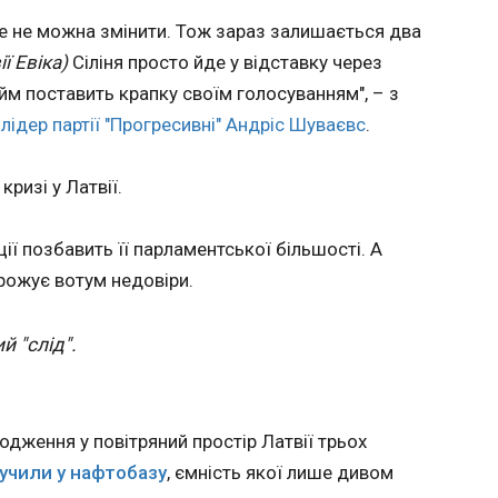
же не можна змінити. Тож зараз залишається два
троково завершити сезон
Росіян
ї Евіка)
Сіліня просто йде у відставку через
дронам
баліст
ейм поставить крапку своїм голосуванням", – з
тар Андрій Лунін не зможе допомогти
08:56:4
у у грі проти Ов'єдо. Зазначається, що
лідер партії "Прогресивні" Андріс Шуваєвс
.
 здоров'я пропустив тренування, яке
, 13 травня. Як повідомляє Marca , у
ризі у Латвії.
а на вірусну інфекцію, через що його участь
им питанням.
ції позбавить її парламентської більшості. А
грожує вотум недовіри.
й "слід".
ЧИТАТ
дження у повітряний простір Латвії трьох
лучили у нафтобазу
, ємність якої лише дивом
та Сі:
Нідерланди і Німеччина невдоволені