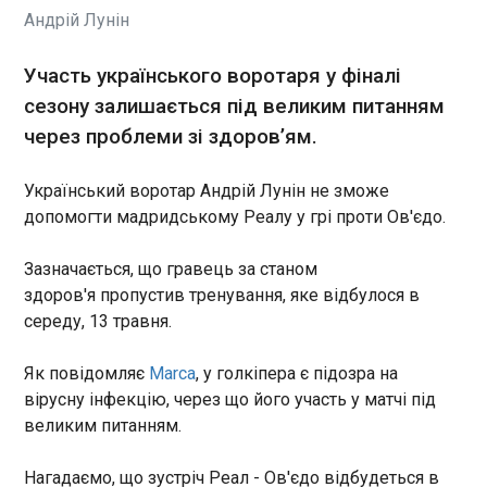
Росіяни завдали ударів по
Андрій Лунін
Києву дронами, балістичними
та крилатими ракетами,
повідомляє міський голова
Участь українського воротаря у фіналі
Віталій Кличко. За даними
сезону залишається під великим питанням
ДСНС наслідки обстрілу
ЧИТАТЬ
через проблеми зі здоров’ям.
зафіксували у семи районах
міста: Дарницькому,
Солом’янському,
Український воротар Андрій Лунін не зможе
Британська армія замінить подаровані
Голосіївському,
Україні гармати AS90 німецькими гаубицями
допомогти мадридському Реалу у грі проти Ов'єдо.
Святошинському,
RCH 155
Оболонському,
08:51:18
Зазначається, що гравець за станом
Шевченківському та
Британська армія отримає значне оновлення
здоров'я пропустив тренування, яке відбулося в
Дніпровському.
своїх артилерійських можливостей у рамках
середу, 13 травня.
оборонного контракту на суму майже 1,15 млрд
євро на 72 дистанційно керовані гаубиці (RCH
Як повідомляє
Marca
, у голкіпера є підозра на
155). Про це, як пише "Європейська правда",
ЧИТАТЬ
вірусну інфекцію, через що його участь у матчі під
повідомляє Euractiv .
великим питанням.
Зустріч Трампа та Сі: ЗМІ дізналися
Нагадаємо, що зустріч Реал - Ов'єдо відбудеться в
подробиці