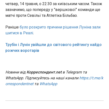
четвер, 14 травня, о 22:30 за київським часом. Також
08:39:54
зазначимо, що попереду у "вершкової" команди ще
Президент США Дональд Трамп прибув на
матчі проти Севільї та Атлетіка Більбао.
площу Тяньаньмень у Пекіні, де й почалася
зустріч з лідером Китаю Сі Цзінпіном. Церемонія
розпочалася з виконання національного гімну
Раніше
було розкрито причини рішення Луніна зали
США та 21-гарматного салюту, повідомляє
шитися в Реалі
.
Reuters.
ЧИТАТЬ
Трубін і Лунін увійшли до світового рейтингу найдо
рожчих воротарів
Нідерланди і Німеччина невдоволені
нецільовим використанням Іспанією
"пандемійних" коштів ЄС
Новини від
Корреспондент.net
в Telegram та
08:36:15
WhatsApp. Підписуйтесь на наші канали
https://t.me/k
Імовірне нецільове використання Іспанією
orrespondentnet
та
WhatsApp
коштів ЄС на відновлення після пандемії для
виплати державних пенсій викликає обурення в
Німеччині та Нідерландах. Про це, як пише
"Європейська правда", повідомляє Politico .
ЧИТАТЬ