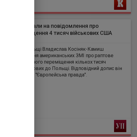
Ь
щі відреагували на повідомлення про
ання переміщення 4 тисяч військових США
8
Міноборони Польщі Владислав Косіняк-Камиш
ує повідомлення американських ЗМІ про раптове
ння запланованого переміщення кількох тисяч
нських військових до Польщі. Відповідний допис він
розмістив в Х, передає "Європейська правда".
Ь