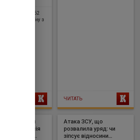
сти вважають її
ньо впливовою
41 ракету та 652
ю, аби кинути
атакували Україну з
Стармеру.
ЧИТАТЬ
я – про нічний
Атака ЗСУ, що
 Україні: "Росія
розвалила уряд: чи
мовилася від
зіпсує відносини