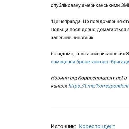
скасував пере
опубліковану американськими ЗМІ
4 тисяч військо
Польщі
09:22:59
"Це неправда. Це повідомлення ст
Пентагон раптово
Польща послідовно домагається зб
скасував розміще
запевнив чиновник.
бронетанкової бр
Польщі, що стало
важливим кроком
Як відомо, кілька американських 
напрямку реалізац
озміщення бронетанкової бригади
президента Дона
Трампа щодо скор
присутності США в
Новини від
Корреспондент.net
в 
Про це, як пише
канали
https://t.me/korrespondent
"Європейська прав
ЧИТАТЬ
повідомляє The Wall Street
Journal .
НХЛ: Колорадо
виявився сильн
Міннесоту
Источник:
Кореспондент