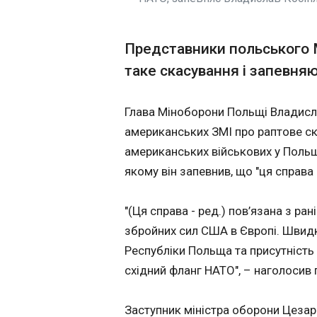
Андрія Єрмака 
застави у 140 м
Представники польського 
09:39:49
таке скасування і запевня
Глава Міноборони Польщі Владисл
американських ЗМІ про раптове с
американських військових у Польщ
якому він запевнив, що "ця справа
"(Ця справа - ред.) пов’язана з 
збройних сил США в Європі. Швид
Республіки Польща та присутність
ЧИТАТЬ
східний фланг НАТО", – наголосив
Пентагон рапт
Заступник міністра оборони Цеза