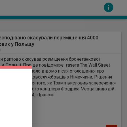
сподівано скасували переміщення 4000
ових у Польщу
8
н раптово скасував розміщення бронетанкової
 Про це повідомляє газета The Wall Street
. Про цей крок стало відомо після оголошення про
сть за вміст інших сайтів. Всі авторскі права
ня 5000 військовослужбовців з Німеччини. Рішення
рилюднено після того, як Трамп висловив заперечення
ритики німецького канцлера Фрідріха Мерца щодо дій
дому у війні США з Іраном.