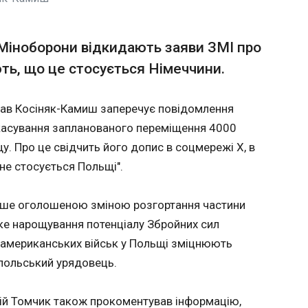
відправили в СІЗО із можливістю
Ексза
ільйонів гривень
Старм
Міноборони відкидають заяви ЗМІ про
у спра
ють, що це стосується Німеччини.
податк
09:38:0
Вищий антикорупційний суд
обрав запобіжний захід для
Колишн
ексочільника Офіса
прем'єр
ав Косіняк-Камиш заперечує повідомлення
президента Андрія Єрмака,
Британі
касування запланованого переміщення 4000
повідомляє «Суспільне
було ви
у. Про це свідчить його допис в соцмережі Х, в
Новини». Його відправили в
підсумк
СІЗО із можливістю застави
перевір
 не стосується Польщі".
у 140 мільйонів гривень,
Politico
хоча прокурори САП
"Європе
раніше оголошеною зміною розгортання частини
просили заставу в 180
виправд
мільйонів гривень.
потенці
ке нарощування потенціалу Збройних сил
шляху д
 американських військ у Польщі зміцнюють
ЧИТАТ
боротьб
 польський урядовець.
наступн
Лейбори
оскільк
ово
Стало відомо, як ППО відбила масов
рій Томчик також прокоментував інформацію,