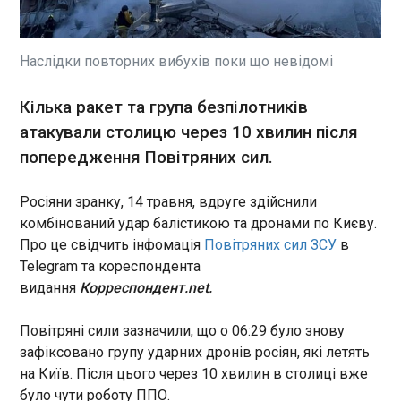
Домініка Тарчинського, євродепутата від
польської консервативної партії "Право і
справедливість", не впустили до Великої
Наслідки повторних вибухів поки що невідомі
Британії, де мав взяти участь у патріотичному
марші. Про це, як пише "Європейська правда",
ЧИТАТЬ
Кілька ракет та група безпілотників
повідомляє RMF24 .
атакували столицю через 10 хвилин після
попередження Повітряних сил.
Атака РФ на Київ: багато постраждалих, є
загибла
07:09:03
Росіяни зранку, 14 травня, вдруге здійснили
Унаслідок масованої комбінованої атаки
комбінований удар балістикою та дронами по Києву.
російських військ на Київ, що сталася в ніч на
Про це свідчить інфомація
Повітряних сил ЗСУ
в
четвер, 14 травня, одна людина загинула, а
Telegram та кореспондента
кількість постраждалих зросла до 16. Про це
видання
Корреспондент.net.
повідомив керівник КМВА Тимур Ткаченко у
своєму повідомленні в Telegram. Станом на
ЧИТАТЬ
Повітряні сили зазначили, що о 06:29 було знову
6:40 відомо, що внаслідок атаки постраждало
зафіксовано групу ударних дронів росіян, які летять
16 осіб. На жаль, одна людина загинула, -
написав він. Глава КМВА додав, що повітряна
на Київ. Після цього через 10 хвилин в столиці вже
Підсумки 13.05: "Невипадкова" атака і ціна
тривога триває і закликав містян залишатися в
було чути роботу ППО.
війни