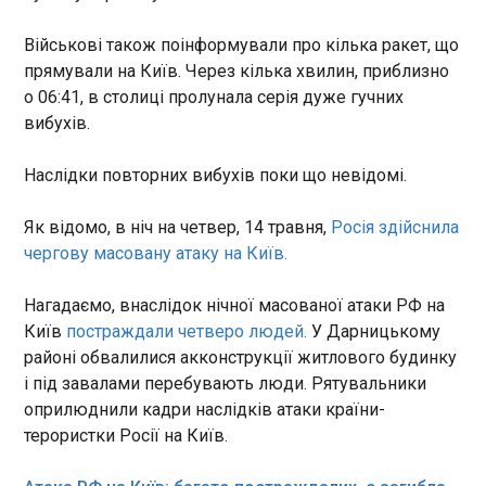
укриттях до відбою тривоги. ДСНС
07:00:05
опублікувало відео порятунку людини у
Військові також поінформували про кілька ракет, що
ППО знешкодила 710 дронів після "перемир'я"
Дарницькому районі Києва, де обвалились
прямували на Київ. Через кілька хвилин, приблизно
Протягом дня 13 травня (з 08.00 по 18:30)
конструкції багатоповерхового житлового
російські війська запустили по Україні 753
о 06:41, в столиці пролунала серія дуже гучних
будинку.
ударних БпЛА різних типів. Підрозділи ППО
вибухів.
перехопили 710 ворожих цілей. Про
це повідомили Повітряні сили ЗСУ. Основним
Наслідки повторних вибухів поки що невідомі.
напрямком удару були західні регіони України.
ЧИТАТЬ
Російська армія вкотре використала території
Як відомо, в ніч на четвер, 14 травня,
Росія здійснила
Білорусі та Молдови для прольоту ударних
чергову масовану атаку на Київ.
безпілотників у напрямку України.
Дрони, логістика і золото: у Москви
проблеми в Малі
06:48:44
Нагадаємо, внаслідок нічної масованої атаки РФ на
Київ
постраждали четверо людей.
У Дарницькому
Після перевороту військова
районі обвалилися акконструкції житлового будинку
хунта на чолі з генералом
Ассімі Гоїтою налагодила
і під завалами перебувають люди. Рятувальники
тісні відносини з Москвою,
оприлюднили кадри наслідків атаки країни-
вигнала миротворчі сили ООН
терористки Росії на Київ.
і французький контингент, що
ЧИТАТЬ
боролися з ісламістами, і