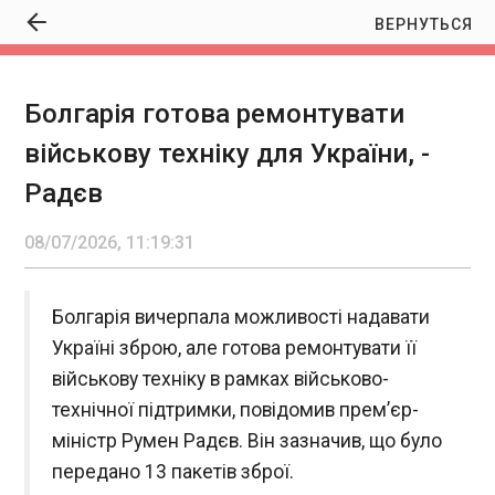
ВЕРНУТЬСЯ
Болгарія готова ремонтувати
Болгарія готова ремонтувати військову
військову техніку для України, -
техніку для України, - Радєв
11:19:31
Радєв
08/07/2026, 11:19:31
Болгарія вичерпала можливості надавати
Україні зброю, але готова ремонтувати її
ЧИТАТЬ
військову техніку в рамках військово-
технічної підтримки, повідомив прем’єр-
Наслідуючи МОК. FIFA може повернути всі
міністр Румен Радєв. Він зазначив, що було
російські команди у міжнародний футбол
11:12:43
передано 13 пакетів зброї.