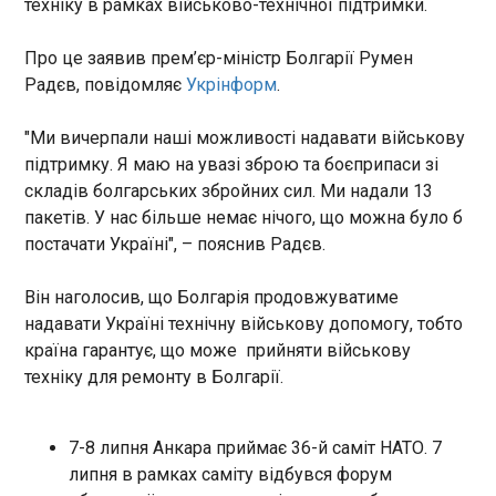
техніку в рамках військово-технічної підтримки.
11:00:05
Про це заявив прем’єр-міністр Болгарії Румен
Радєв, повідомляє
Укрінформ
.
"Ми вичерпали наші можливості надавати військову
підтримку. Я маю на увазі зброю та боєприпаси зі
складів болгарських збройних сил. Ми надали 13
ЧИТАТЬ
пакетів. У нас більше немає нічого, що можна було б
постачати Україні", – пояснив Радєв.
Мадяр анонсував зустріч із Зеленським у
"найближчому майбутньому"
Він наголосив, що Болгарія продовжуватиме
10:54:58
надавати Україні технічну військову допомогу, тобто
Зустріч між лідерами України та Угорщини
країна гарантує, що може прийняти військову
може відбутися вже найближчим часом. Про це
техніку для ремонту в Болгарії.
повідомив прем'єр-міністр Угорщини Петер
Мадяр перед початком саміту НАТО, зазначає
Укрінформ. "Хочу чітко висловитися щодо війни
7-8 липня Анкара приймає 36-й саміт НАТО. 7
від імені угорського уряду. Україна є жертвою, а
ЧИТАТЬ
липня в рамках саміту відбувся форум
Росія – жорстокий агресор. Україна має право