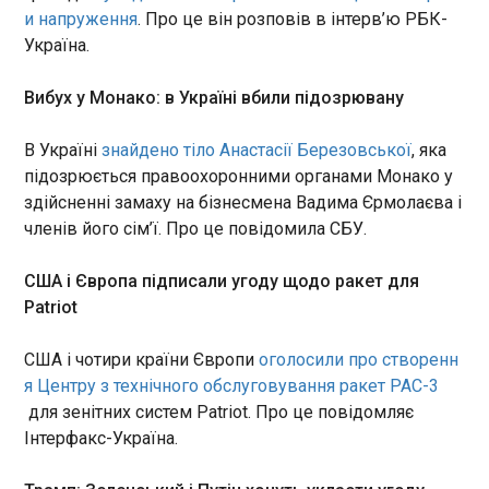
ізраїльського уряду публічно
и напруження
. Про це він розповів в інтерв’ю РБК-
засудив такий крок,
Румунія просить Україну перепрограмувати
Україна.
наголосивши, що він "не
дрони
зробить Туреччину дружньою
04:50:08
Вибух у Монако: в Україні вбили підозрювану
до Сполучених Штатів".
Румунія звернулася до України з пропозицією
Нетаньягу звинуватив
змінити алгоритм роботи морських дронів. Про
турецького лідера Реджепа
В Україні
знайдено тіло Анастасії Березовської
, яка
це повідомляє Radio România. Виконувач
Таїпа Ердогана у розбудові
підозрюється правоохоронними органами Монако у
обов'язків голови Міноборони Румунії Раду
режиму, який "перебуває під
здійсненні замаху на бізнесмена Вадима Єрмолаєва і
Міруце заявив, що надіслав українській стороні
сильним впливом "братів-
членів його сім’ї. Про це повідомила СБУ.
офіційний запит стосовно роботи безпілотників
ЧИТАТЬ
мусульман" і ненавидить
над акваторією Чорного моря.
Америку".
США і Європа підписали угоду щодо ракет для
ВООЗ попередила про "смертоносну" спеку
Patriot
04:17:33
США і чотири країни Європи
оголосили про створенн
Європа готується до нових екстремальних
погодних умов. Керівники системи охорони
я Центру з технічного обслуговування ракет PAC-3
здоров’я попередили, що "попереду ще можуть
для зенітних систем Patriot. Про це повідомляє
бути ще більш смертоносні тижні". Про це
Інтерфакс-Україна.
повідомляє Daily Star . Всесвітня організація
охорони здоров’я оголосила надзвичайний стан