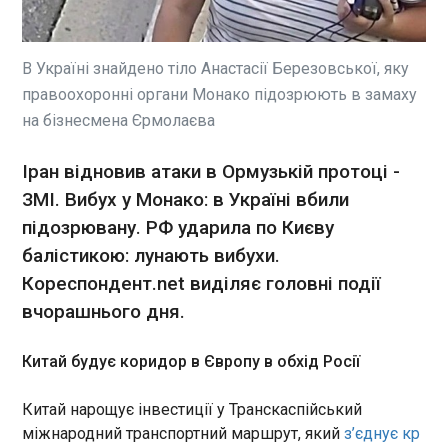
Міністр оборони США Піт Хегсет може здійснити
свій перший офіційну поїздку в Ізраїль. В ході
поїздки заплановані переговори з керівництвом
країни, однією з яких стане питання постачання
В Україні знайдено тіло Анастасії Березовської, яку
Туреччини американських винищувачів F-35. Про
правоохоронні органи Монако підозрюють в замаху
це повідомляє американський телеканал CNN.
ЧИТАТЬ
на бізнесмена Єрмолаєва
Іран відновив атаки в Ормузькій протоці -
В Києві пролунали повторні вибухи
05:42:27
ЗМІ. Вибух у Монако: в Україні вбили
підозрювану. РФ ударила по Києву
Повторні вибухи прогриміли в Києві зранку 8
липня. Про це повідомив наш власний
балістикою: лунають вибухи.
кореспондент та Київська міська державна
Кореспондент.net виділяє головні події
адміністрація (КМДА). "Увага! У Києві
вчорашнього дня.
оголошена повітряна тривога! Просимо всіх
терміново прослідувати в укриття цивільного
захисту", - повідомили в КМДА.
ЧИТАТЬ
Китай будує коридор в Європу в обхід Росії
Китай нарощує інвестиції у Транскаспійський
В Києві пролунали повторні вибухи
міжнародний транспортний маршрут, який
з’єднує кр
05:34:26