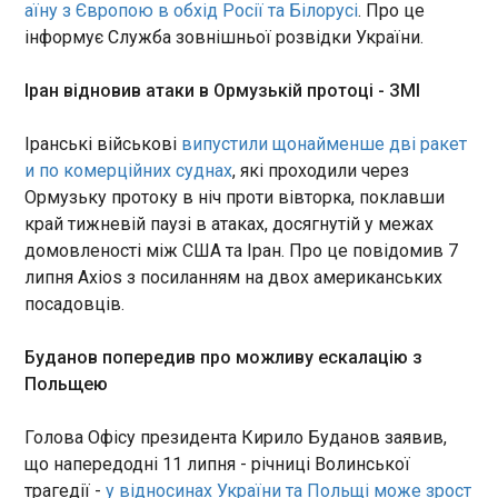
аїну з Європою в обхід Росії та Білорусі
. Про це
Повторні вибухи прогриміли в Києві зранку 8
інформує Служба зовнішньої розвідки України.
липня. Про це повідомив наш власний
кореспондент та Київська міська державна
Іран відновив атаки в Ормузькій протоці - ЗМІ
адміністрація (КМДА). "Увага! У Києві
оголошена повітряна тривога! Просимо всіх
терміново прослідувати в укриття цивільного
Іранські військові
випустили щонайменше дві ракет
захисту", - повідомили в КМДА.
и по комерційних суднах
, які проходили через
ЧИТАТЬ
Ормузьку протоку в ніч проти вівторка, поклавши
край тижневій паузі в атаках, досягнутій у межах
домовленості між США та Іран. Про це повідомив 7
Нетаньягу закликав Трампа не продавати
липня Axios з посиланням на двох американських
Туреччині винищувачі F-35
посадовців.
05:32:21
Прем'єр-міністр Ізраїлю
Буданов попередив про можливу ескалацію з
Біньямін Нетаньягу виступив
Польщею
проти наміру Сполучених
Штатів домовитися з
Голова Офісу президента Кирило Буданов заявив,
Туреччиною про продовж
партії стелс-винищувачів F-
що напередодні 11 липня - річниці Волинської
ЧИТАТЬ
35. Як пише CNN , очільник
трагедії -
у відносинах України та Польщі може зрост