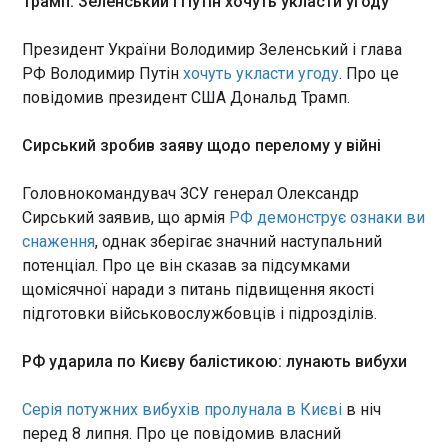
Трамп: Зеленський і Путін хочуть укласти угоду
у зв’язку з екстремальною спекою, оскільки,
згідно з прогнозами, у Португалії та на півдні
ЧИТАТЬ
Президент України Володимир Зеленський і глава
Іспанії цього тижня температура сягне 43°C.
РФ Володимир Путін
хочуть укласти угоду
. Про це
повідомив президент США Дональд Трамп.
Лідер британських популістів складає
мандат, щоб уникнути корупційного
розслідування
Сирський зробив заяву щодо перелому у війні
04:17:25
Одіозний британський
Головнокомандувач ЗСУ генерал Олександр
політик Найджел Фарадж,
Сирський заявив, що армія
РФ демонструє ознаки ви
який очолює євроскептичну
снаження
, однак зберігає значний наступальний
популістичну партію
потенціал. Про це він сказав за підсумками
"Реформувати Сполучене
ЧИТАТЬ
щомісячної наради з питань підвищення якості
Королівство", заявив про
підготовки військовослужбовців і підрозділів.
намір відмовитися від місця в
парламенті та піти на
ВООЗ попередила про "смертоносну" спеку
перевибори у своєму окрузі.
РФ ударила по Києву балістикою: лунають вибухи
04:15:40
Європа готується до нових екстремальних
Серія потужних вибухів пролунала в Києві
в ніч
погодних умов. Керівники системи охорони
перед 8 липня. Про це повідомив власний
здоров’я попередили, що "попереду ще можуть