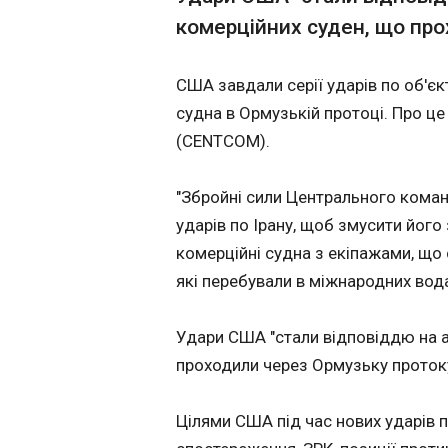
Політика
ЧИТАТЬ
змусити його запл
комерційних суден, що про
високу ціну за обс
Економіка
напади на комерці
Технології
судна з екіпажами
В Києві повідо
США завдали серії ударів по об'єкт
складалися з ні в 
Спорт
наслідки нових 
судна в Ормузькій протоці. Про ц
винних цивільних о
Різне
РФ
перебували в між
(CENTCOM).
01:29:28
водах", - йдеться в
Російські ракетні
"Збройні сили Центрального кома
кількох района К
Застосувати
ударів по Ірану, щоб змусити його 
спричинили пожеж
проти 8 липня. Пр
комерційні судна з екіпажами, що с
повідомив київський
які перебували в міжнародних водах
міський голова Ві
Кличко в Telegram.
інформацією, ​у
Удари США "стали відповіддю на а
Деснянському рай
проходили через Ормузьку проток
через влучання ра
спалахнули склад
ЧИТАТЬ
приміщення.
Цілями США під час нових ударів 