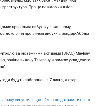
икорабельних крилатих ракет, майданчики
інфраструктура. Про це повідомив Axios
Києву балістикою: лунають вибухи
США з
почато
ударів
бухів пролунала в Києві в ніч перед 8 липня.
00:58:1
 власний кореспондент, а також про це
домив про кілька вибухів у південному
ний допис КМВА в Telegram. "Увага! У Києві
повідомлення про сильні вибухи в Бендер-Аббасі
ну тривогу через загрозу застосування
ного озброєння. Просимо всіх мешканців
рямувати до найближчих укриттів і
 завершення тривоги", - мовилося в
контролю за іноземними активами (OFAC) Мінфіну
:32.
ію, раніше видану Тегерану в рамках укладеного
ня".
угоди будуть заборонені з 7 липня, а старі -
ЧИТАТ
ові Ірану випустили щонайменше дві ракети по ко
о
Аргентина здійснила камбек у матчі 