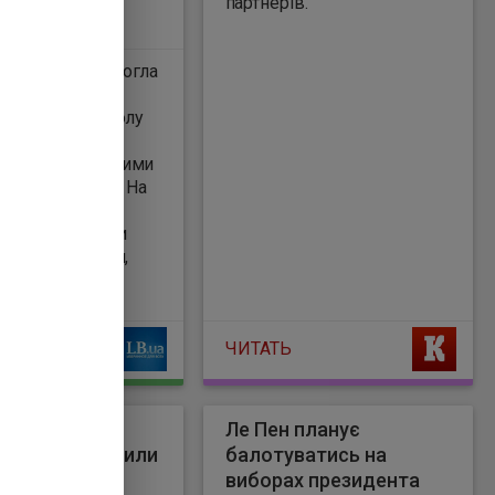
партнерів.
ини перемогла
у світу з футболу
 . Про це
яє LB.ua. Першими
абили єгиптяни. На
ні відзначився
Аргентинці мали
гратися на 21-й,
в пенальті.
ЧИТАТЬ
 не рятує":
Ле Пен планує
України зупинили
балотуватись на
 НПЗ Росії
виборах президента