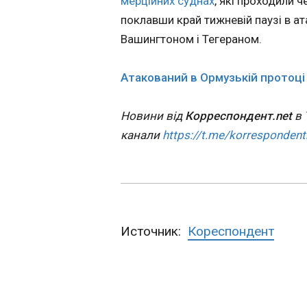
мерційних суднах
, які проходили ч
повернення РФ 
поклавши край тижневій паузі в ат
міжнародний ф
00:39:25
Вашингтоном і Тегераном.
ФІФА обговорить
повернення росій
Атакований в Ормузькій протоці
команд на міжнар
турніри після ріш
Новини від
Корреспондент.net
в 
Міжнародного
олімпійського ком
канали
https://t.me/korrespondent
зняти дискваліфік
російського Олімп
комітету. Про це
повідомляє Sky N
ЧИТАТЬ
Источник:
Кореспондент
ФІФА збираєть
розглянути пов
російських збір