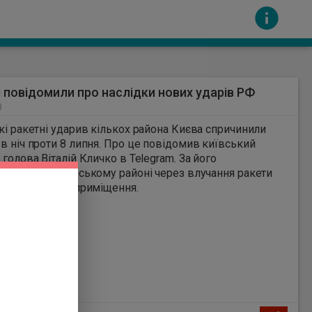
і повідомили про наслідки нових ударів РФ
0
кі ракетні ударив кількох района Києва спричинили
 проти 8 липня. Про це повідомив київський
 голова Віталій Кличко в Telegram. За його
цією, ​у Деснянському районі через влучання ракети
сть за вміст інших сайтів. Всі авторскі права
ули складські приміщення.