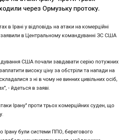
ЧИТАТ
атити
2026 року, лише у серії
ходили через Ормузьку протоку.
тріли та
пенальті перегравши
йні
Колумбію. Це був єдиний
, що
матч на цій стадії, у якому
мила про
Словен
ах в Ірані у відповідь на атаки на комерційні
чому не
команди взагалі не
ударів
зобов'
е заявили в Центральному командуванні ЗС США
сіб, які
потішили глядачів голами,
01:03:5
народних
хоча колумбійці загалом
 заяві.
були ближчими до того,
щоб вирішити питання про
 ударив
ндування США почали завдавати серію потужних
переможця ще в основний
иєва
заплатити високу ціну за обстріли та напади на
або бодай додатковий час.
і в ніч
Проте усі 15 ударів не
о це
кладалися з ні в чому не винних цивільних осіб,
досягли мети.
", - йдеться в заяві.
талій
 За його
таки Ірану" проти трьох комерційних суден, що
оні
у.
кети
ські
ЧИТАТЬ
ЧИТАТ
по Ірану були системи ППО, берегового