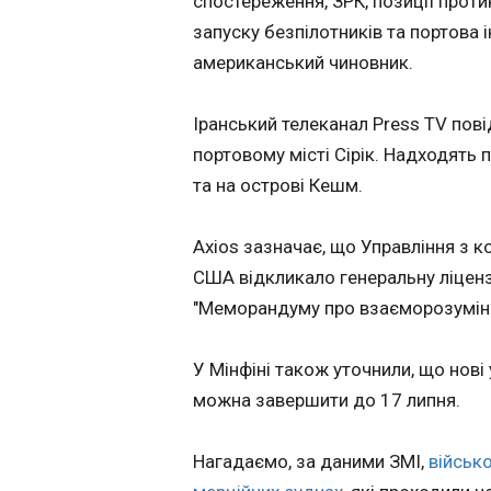
спостереження, ЗРК, позиції прот
запуску безпілотників та портова 
РФ ударила по 
американський чиновник.
01:01:47
Серія потужних ви
Про це повідомив
Іранський телеканал Press TV пові
свідчить відповід
портовому місті Сірік. Надходять 
оголошено повітря
та на острові Кешм.
ворогом балістич
столиці негайно п
залишатися там до
Axios зазначає, що Управління з 
повідомленні о 00
США відкликало генеральну ліценз
"Меморандуму про взаєморозумін
У Мінфіні також уточнили, що нові 
ЧИТАТЬ
можна завершити до 17 липня.
Нагадаємо, за даними ЗМІ,
військ
ФІФА думає пр