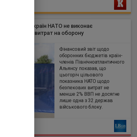
Ь
ія єдиною з країн НАТО не виконає
язання щодо витрат на оборону
4
Фінансовий звіт щодо
оборонних бюджетів країн-
членів Північноатлантичного
Альянсу показав, що
цьогоріч цільового
показника НАТО щодо
безпекових витрат не
менше 2% ВВП не досягне
лише одна з 32 держав
військового блоку.
Ь