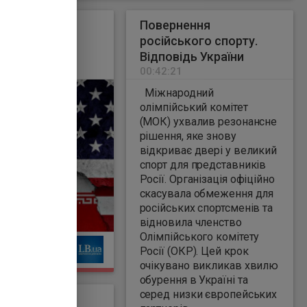
аявили про
Повернення
к нової хвилі
російського спорту.
 по Ірану
Відповідь України
2
00:42:21
Міжнародний
олімпійський комітет
(МОК) ухвалив резонансне
рішення, яке знову
відкриває двері у великий
спорт для представників
Росії. Організація офіційно
скасувала обмеження для
російських спортсменів та
відновила членство
Олімпійського комітету
Ь
Росії (ОКР). Цей крок
очікувано викликав хвилю
обурення в Україні та
серед низки європейських
з Єгиптом