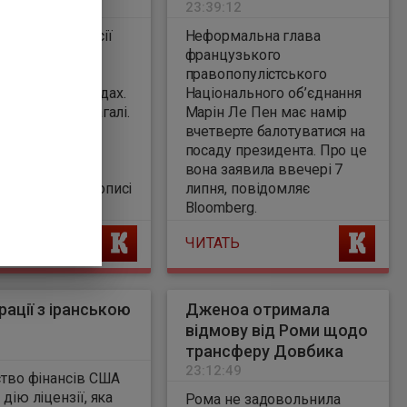
4
23:39:12
 пального у Росії
Неформальна глава
име на тлі
французького
их атак ЗСУ по
правопопулістського
реробних заводах.
Національного об’єднання
не рятує РФ взагалі.
Марін Ле Пен має намір
вчетверте балотуватися на
протидії
посаду президента. Про це
рмації Андрій
вона заявила ввечері 7
ко у своєму дописі
липня, повідомляє
ram
Bloomberg.
Ь
ЧИТАТЬ
ації з іранською
Дженоа отримала
відмову від Роми щодо
трансферу Довбика
23:12:49
ство фінансів США
дію ліцензії, яка
Рома не задовольнила