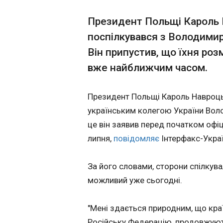
Російська армі
Президент Польщі Кароль 
10:25:12
поспілкувався з Володимир
Уночі російські в
Він припустив, що їхня р
цивільній інфраст
дрони, внаслыдок
вже найближчим часом.
повідомив керівник Одеської ОВА Олег Кіпер. За його
словами, пошкодже
Президент Польщі Кароль Навроцьк
півдні регіону, щ
спрямована на об'
українським колегою України Вол
без постраждалих.
це він заявив перед початком офіц
служби. Триває лі
липня,
повідомляє
Інтерфакс-Украї
Правоохоронці до
проти цивільного
За його словами, сторони спілкува
можливий уже сьогодні.
ЧИТАТЬ
"Мені здається природним, що краї
Прем'єрка Данії
Російську Федерацію, продовжуют