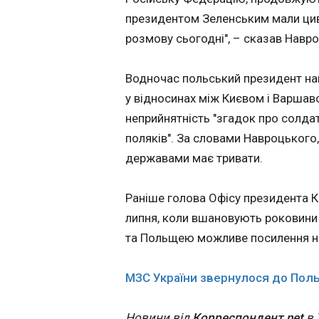
відповіла
президентом Зеленським мали ци
Трампу:"Гренла
розмову сьогодні", – сказав Навр
продається".
10:00:11
Водночас польський президент на
у відносинах між Києвом і Варшаво
неприйнятність "згадок про солда
поляків". За словами Навроцького,
державами має тривати.
Раніше голова Офісу президента 
липня, коли вшановують роковини 
ЧИТАТЬ
та Польщею можливе посилення н
Зеленський сьо
МЗС України звернулося до Пол
зустрінеться з
Трампом і
Новини від
Корреспондент.net
в 