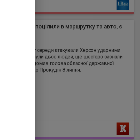
Ь
Карачі. Розпочалися
пошуково-рятувальні
операції.
оні дрони РФ поцілили в маршрутку та авто, є
и
3
кі дрони зранку середи атакували Херсон ударними
тниками - загинули двоє людей, ще шестеро зазнали
ь. Про це повідомив голова обласної державної
трації Олександр Прокудін 8 липня.
Ь