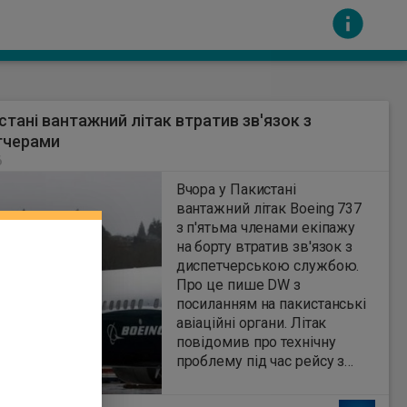
стані вантажний літак втратив зв'язок з
тчерами
6
Вчора у Пакистані
вантажний літак Boeing 737
з п'ятьма членами екіпажу
сть за вміст інших сайтів. Всі авторскі права
на борту втратив зв'язок з
диспетчерською службою.
Про це пише DW з
посиланням на пакистанські
авіаційні органи. Літак
повідомив про технічну
проблему під час рейсу з
Шарджі в Об'єднаних
Арабських Еміратів (ОАЕ) до