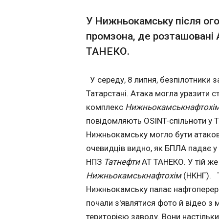
на яких видно густ
диму над територ
Глава Пентагону
У Нижньокамську після ог
заводу. Вони наст
06:07:42
масштабні, що їх
промзона, де розташовані
Міністр оборони С
побачити навіть з
ТАНЕКО.
офіційну поїздку в
сусідніх міст.
переговори з кері
питання постачан
У середу, 8 липня, безпілотники 
35. Про це повід
Татарстані. Атака могла уразити ст
комплекс
Нижньокамськнафтохі
повідомляють OSINT-спільноти у 
Нижньокамську могло бути атаков
очевидців видно, як БПЛА падає у
НПЗ
Татнефти
АТ ТАНЕКО. У тій же
Нижньокамськнафтохім
(НКНГ). 
ЧИТАТЬ
Нижньокамську палає нафтоперероб
почали з'являтися фото й відео з м
Нетаньягу закл
територією заводу. Вони настільки