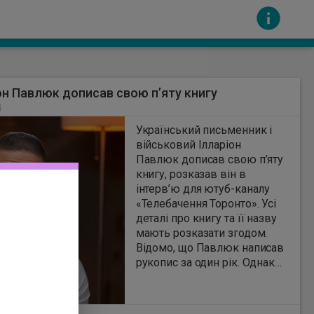
он Павлюк дописав свою п’яту книгу
4
Український письменник і
військовий Ілларіон
Павлюк дописав свою п’яту
книгу, розказав він в
сть за вміст інших сайтів. Всі авторскі права
інтерв’ю для ютуб-каналу
«Телебачення Торонто». Усі
деталі про книгу та її назву
мають розказати згодом.
Відомо, що Павлюк написав
рукопис за один рік. Однак
Павлюк уже розповів, що
нова книга буде наближена
до наукової фантастики. За