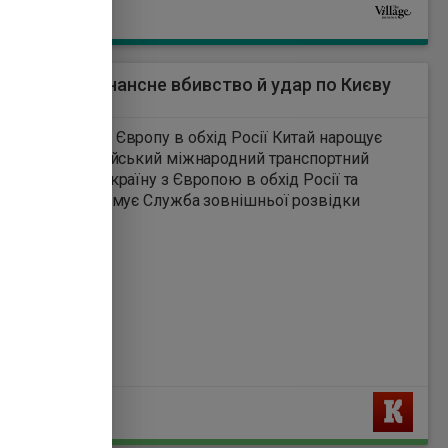
обсягом видання буде трохи
Ь
більше, ніж «Білий попіл».
ки 7.07: резонансне вбивство й удар по Києву
9
удує коридор в Європу в обхід Росії Китай нарощує
ції у Транскаспійський міжнародний транспортний
з Європою в обхід Росії та
і . Про це інформує Служба зовнішньої розвідки
.
Ь