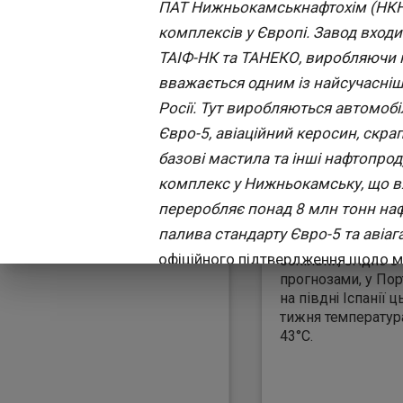
ПАТ Нижньокамськнафтохім (НКНГ)
Європа готується 
комплексів у Європі. Завод входи
екстремальних по
умов. Керівники 
ТАІФ-НК та ТАНЕКО, виробляючи к
охорони здоров’я
вважається одним із найсучасні
попередили, що "
Росії. Тут виробляються автомобі
ще можуть бути щ
смертоносні тижні
Євро-5, авіаційний керосин, скрап
повідомляє Daily Star .
базові мастила та інші нафтопрод
Всесвітня організа
комплекс у Нижньокамську, що в
охорони здоров’я
оголосила надзви
переробляє понад 8 млн тонн наф
стан у зв’язку з
палива стандарту Євро-5 та авіаг
екстремальною с
офіційного підтвердження щодо м
оскільки, згідно з
прогнозами, у Порт
Близько 7 ранку мер Нижньокамс
на півдні Іспанії ц
район не припиняється. Прошу ув
тижня температур
заходів безпеки". Менш ніж за го
43°C.
атаки БПЛА скасовано, але режим "
Татарстан зберігається. Нагадаєм