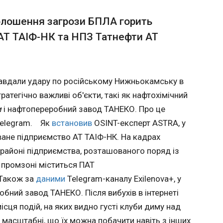
і клуби
ією
 вперше приїде в Ізраїль - CNN
В Києв
олошення загрози БПЛА горить
ільки
повтор
 можна
 АТ ТАІФ-НК та НПЗ Татнефти АТ
05:42:2
ША Піт Хегсет може здійснити свій перший
 інших
 Ізраїль. В ході поїздки заплановані
Повтор
вництвом країни, однією з яких стане
вибухи 
ня Туреччини американських винищувачів F-
зранку 
завдали удару по російському Нижньокамську в
омляє американський телеканал CNN.
повідо
ратегічно важливі об'єкти, такі як нафтохімічний
кореспонден
міська
м
і нафтопереробний завод ТАНЕКО. Про це
адміністрац
Telegram. Як
встановив
OSINT-експерт ASTRA, у
"Увага!
ане підприємство АТ ТАІФ-НК. На кадрах
повітря
Просимо
 районі підприємства, розташованого поряд із
прослід
 промзоні міститься ПАТ
цивільно
Також за
даними
Telegram-каналу Exilenova+, у
ЧИТАТ
повідо
ний завод ТАНЕКО. Після вибухів в інтернеті
ісця подій, на яких видно густі клуби диму над
икав
Румунія просить Україну перепрогра
 масштабні, що їх можна побачити навіть з інших