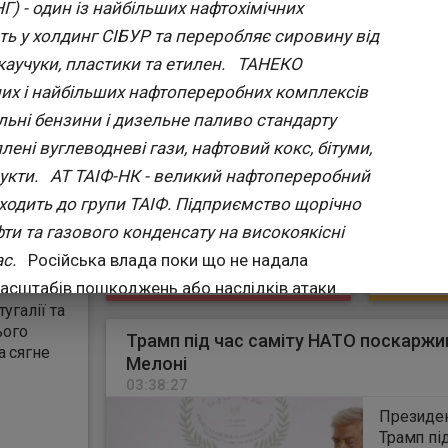
 - один із найбільших нафтохімічних
корупційного
04:17:25
до нових
Європа 
розслідування
ть у холдинг СІБУР та переробляє сировину від
годних
екстрем
системи
умов. К
аучуки, пластики та етилен.
ТАНЕКО
охорони
ших і найбільших нафтопереробних комплексів
попереду
поперед
льні бензини і дизельне паливо стандарту
е більш
ще можу
". Про це
смертон
лені вуглеводневі гази, нафтовий кокс, бітуми,
повідомляє Dai
укти.
АТ ТАІФ-НК - великий нафтопереробний
ція
Всесвіт
ходить до групи ТАІФ. Підприємство щорічно
охорони
чайний
оголоси
ти та газового конденсату на високоякісні
стан у з
ас.
Російська влада поки що не надала
ЧИТАТЬ
ЧИТАТ
пекою,
екстре
асштабів пошкоджень або наслідків атаки.
оскільки
угалії та
прогноз
ька повідомив: "Масова атака БПЛА на наш
ього
на півдн
Трамп під час саміту НАТО поскаржи
ажно поставитися до попереджень та вжити
а сягне
тижня т
Мелоні
дину він уточнив, що за даними МНС загрозу
43°C.
03:38:27
безпілотна небезпека" на території Республіки
Президент С
о, що цієї ночі був також
успішно атакований Н
Трамп під час зустрічі в