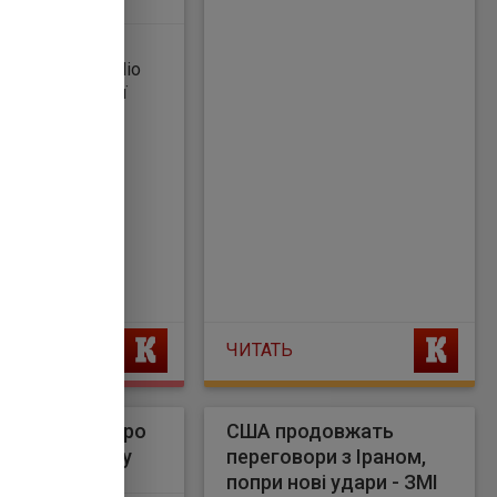
ією змінити
оборони Румунії
ій стороні
иків над
ЧИТАТЬ
попередила про
США продовжать
оносну" спеку
переговори з Іраном,
0
попри нові удари - ЗМІ