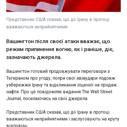
Президент США Дональд
Трамп під час зустрічі в
Анкарі зі своїм турецьким
колегою Реджепом Таїпом
Представник США сказав, що дії Ірану в протоці
Ердоганом порушив тему
вважаються неприйнятними
відносин із прем'єр-
ЧИТАТЬ
міністеркою Італії
Вашингтон після своєї атаки вважає, що
Джорджею Мелоні . Як пише
Укрінформ , республіканець
режим припинення вогню, як і раніше, діє,
Удар по Одесі: число потерпілих сягло 10
спробував пояснити, чому
людей
зазначають джерела.
останнім часом він дозволяє
03:08:15
собі глузувати в інтернеті над
Внаслідок ворожого удару по Одесі
Вашингтон готовий продовжувати переговори з
колись найпалкішою
постраждали 10 людей. Вісім осіб
Тегераном про угоду, попри свої авіаудари подовж
прихильницею його політики
госпіталізовані; одна людина у важкому стані.
в Європі. Трамп заявив, що
узбережжя Ірану та відкликання ліцензії на продаж
Про це написав начальник Одеської ОВА Олег
погіршення у ставленні
нафти. Про це повідомляє видання The Wall Street
Кіпер в Telegram в ніч на 8 липня. "На жаль, до 10
відбулося на тлі відмови
Journal, посилаючись на свої джерела.
зросла кількість постраждалих внаслідок
ЧИТАТЬ
Італії допомогти США у війні
ракетного удару по Одесі, серед яких - троє
проти Ірану.
жінок.
Представник США сказав, що дії Ірану в протоці
вважаються неприйнятними і заслуговують на круту
Росіяни вдарили балістикою по Харкову
02:52:52
відповідь.