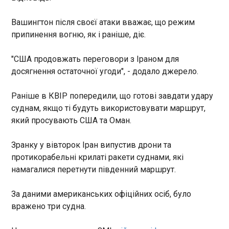
Росіяни атакували Харків балістикою в ніч проти
Вашингтон після своєї атаки вважає, що режим
8 липня. Ворожі прильоти зафіксовані у кількох
районах. Про це повідомив міський голова Ігор
припинення вогню, як і раніше, діє.
Терехов у Telegram. За даними місцевих пабліків,
вибухи у місті було чути о 01:43 та о 01:45.
"США продовжать переговори з Іраном для
Водночас моніторингові канали писали про
досягнення остаточної угоди", - додало джерело.
загрозу балістики, а Повітряні сили ЗСУ
фіксували пуски ракет в напрямку міста.
ЧИТАТЬ
Раніше в КВІР попередили, що готові завдати удару
суднам, якщо ті будуть використовувати маршрут,
який просувають США та Оман.
Швейцарія вийшла у чвертьфінал чемпіонату
світу після серії пенальті з Колумбією
02:01:51
Зранку у вівторок Іран випустив дрони та
протикорабельні крилаті ракети суднами, які
Збірна Швейцарії стала
останнім чвертьфіналістом
намагалися перетнути південний маршрут.
чемпіонату світу з футболу
2026 року, лише у серії
За даними американських офіційних осіб, було
пенальті перегравши
вражено три судна.
Колумбію. Це був єдиний
ЧИТАТЬ
матч на цій стадії, у якому