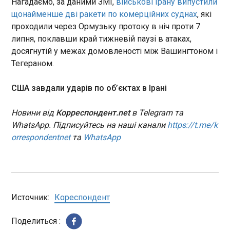
Нагадаємо, за даними ЗМІ,
військові Ірану випустили
команди взагалі не потішили
щонайменше дві ракети по комерційних суднах
, які
глядачів голами, хоча
США завдали ударів по об’єктах в Ірані
колумбійці загалом були
проходили через Ормузьку протоку в ніч проти 7
01:59:33
ближчими до того, щоб
липня, поклавши край тижневій паузі в атаках,
США завдали серії ударів по об'єктах в Ірані у
вирішити питання про
досягнутій у межах домовленості між Вашингтоном і
відповідь на атаки на комерційні судна в
переможця ще в основний
Тегераном.
Ормузькій протоці. Про це заявили в
або бодай додатковий час.
Центральному командуванні ЗС США
Проте усі 15 ударів не
(CENTCOM). "Збройні сили Центрального
США завдали ударів по об’єктах в Ірані
досягли мети.
командування США почали завдавати серію
потужних ударів по Ірану, щоб змусити його
ЧИТАТЬ
Новини від
Корреспондент.net
в Telegram та
заплатити високу ціну за обстріли та напади на
WhatsApp. Підписуйтесь на наші канали
https://t.me/k
комерційні судна з екіпажами, що складалися з
orrespondentnet
та
WhatsApp
ні в чому не винних цивільних осіб, які
Швейцарія вийшла у чвертьфіналі чемпіонату
перебували в міжнародних водах", - йдеться в
світу після серії пенальті з Колумбією
заяві.
01:59:27
Источник:
Кореспондент
Поделиться :