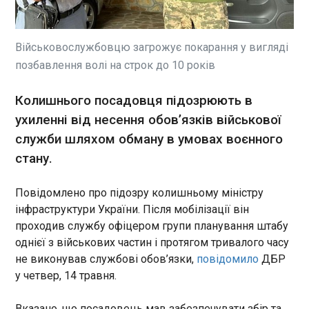
На Хмельниччині до п'яти
років позбавлення волі з
конфіскацією майна
засуджено колишню голову
Військовослужбовцю загрожує покарання у вигляді
обласної медико-соціальної
позбавлення волі на строк до 10 років
експертної комісії одного із
ЧИТАТЬ
центрів медико-соціальної
Колишнього посадовця підозрюють в
експертизи Донеччини. Про
це повідомила пресслужба
ухиленні від несення обов’язків військової
В Латвії відпустили ексміністра сільського
Офісу генерального
господарства, він заперечує своє
служби шляхом обману в умовах воєнного
прокурора в четвер, 13
затримання
стану.
травня. Після релокації з
14:03:15
Донецької області комісія
Колишній міністр сільського господарства
працювала у Хмельницькому
Повідомлено про підозру колишньому міністру
Латвії Армандс Краузе називає публічні заяви
та розглядала питання
інфраструктури України. Після мобілізації він
про те, що його затримали в четвер вранці,
встановлення груп
проходив службу офіцером групи планування штабу
"абсолютною нісенітницею". Про це, як пише
інвалідності внутрішньо
однієї з військових частин і протягом тривалого часу
"Європейська правда", повідомляє портал Delfi .
ЧИТАТЬ
переміщеним особам і
не виконував службові обов’язки,
повідомило
ДБР
жителям тимчасово
у четвер, 14 травня.
окупованих територій
Названо суму бонусів, обіцяну гравцям Реала
України. У серпні 2024 року
за вихід у півфінал
чоловік звернувся до
Вказано, що посадовець мав забезпечувати збір та