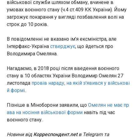
військової служби шляхом обману, вчинене в
умовах воєнного стану (ч.4 ст.409 КК України). Йому
На Відрадному проспекті демонтували МАФи
загрожує покарання у вигляді позбавлення волі на
з шаурмою, які закривали собою мозаїку 60-х
строк до 10 років.
років
13:58:07
В повідомленні не вказано ім’я ексміністра, але
На Відрадному проспекті
демонтували МАФи з
Інтерфакс-Україна
стверджує
, що йдеться про
шаурмою, які закривали
Володимира Омеляна.
собою мозаїку, повідомляє
«Київдемонтаж». Ідеться про
ЧИТАТЬ
Нагадаємо, в 2018 році після введення воєнного
панно «Народний танок»
стану в 10 областях України Володимир Омелян 27
1960-х років, яке тепер видно
листопада
провів нараду, на якій з'явився у військові
повністю. Всього на локації
Військовий збір йтиме на зарплати ЗСУ: Рада
й формі
.
було десять МАФів, а також
підтримала законопроєкт
стихійні торговці.
13:53:13
Пізніше в Міноборони заявили, що
Омелян не має пр
Верховна Рада в четвер, 14 травня, ухвалила за
ава на носіння військової форми
навіть під час
основу законопроєкт, який передбачає, що
воєнного стану.
військовий збір йтиме виключно на грошове
забезпечення військовослужбовців Збройних
сил України. Про це стало відомо з трансляції
Новини від
Корреспондент.net
в Telegram та