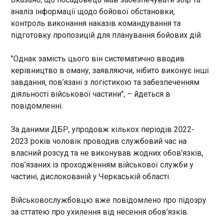
14:01:30
установи для встановлення
аналіз інформації щодо бойової обстановки,
інвалідності. Під час
Авторитетне видання As розкрило, скільки
контроль виконання наказів командування та
спілкування посадовиця
пропонував Флорентіно Перес кожному гравцю
підготовку пропозицій для планування бойових дій.
зазначила, що встановлення
Реала за вихід у півфінал Ліги чемпіонів. Згідно з
йому ІІІ групи інвалідності
наявними даними, керівництво Реала
"Однак замість цього він систематично вводив
коштуватиме 5000 доларів.
усвідомлювало, що для просування в єврокубку
Після цього чоловік
керівництво в оману, заявляючи, нібито виконує інші
гравцям потрібна додаткова мотивація.
звернувся до
завдання, пов’язані з логістикою та забезпеченням
ЧИТАТЬ
правоохоронців. У грудні
діяльності військової частини", – йдеться в
2024 року жінку затримали
повідомленні.
під час одержання
Міністр фінансів США очікує дій Китаю для
неправомірної вигоди. Під
відновлення судноплавства в Ормузькій
За даними ДБР, упродовж кількох періодів 2022-
час обшуків за місцем її
протоці
2023 років чоловік проводив службовий час на
проживання правоохоронці
14:00:18
вилучили понад 20 000
власний розсуд та не виконував жодних обов’язків,
Міністр фінансів США Скотт Бессент висловився
доларів.
пов’язаних із проходженням військової служби у
щодо ролі Ормузької протоки для Китаю. Про це
частині, дислокованій у Черкаській області.
він сказав під час свого візиту до Пекіна, цитує
Reuters , пише "Європейська правда". У четвер,
Військовослужбовцю вже повідомлено про підозру
14 травня, Бессент заявив, що відкриття
ЧИТАТЬ
за сттатею про ухилення від несення обов’язків
Ормузької протоки відповідає інтересам Китаю.