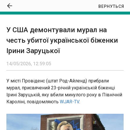
ВЕРНУТЬСЯ
У США демонтували мурал на
У США демонтували мурал на честь убитої
честь убитої української біженки
української біженки Ірини Заруцької
12:59:05
Ірини Заруцької
14/05/2026, 12:59:05
У місті Провіденс (штат Род-Айленд) прибрали
мурал, присвячений 23-річній українській біженці
ЧИТАТЬ
Ірині Заруцькій, яку вбили минулого року в Північній
Кароліні, повідомляють
WJAR-TV
.
США готують відкриття нового
консульського офісу в Гренландії
12:57:56