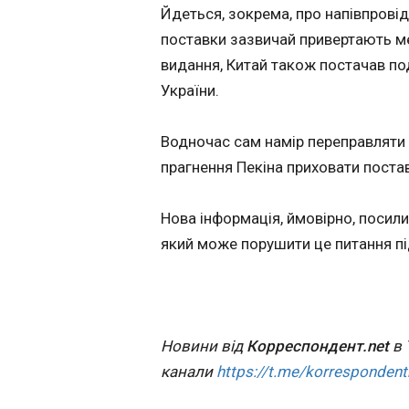
Херсон: пошкод
Йдеться, зокрема, про напівпровід
авто ООН, є за
поставки зазвичай привертають ме
12:40:20
видання, Китай також постачав под
Російські безпіло
України.
атакували Корабе
район Херсона. Вн
ворожої атаки заг
Водночас сам намір переправляти 
жінка, а також
прагнення Пекіна приховати постав
постраждали
автівки гуманітарн
ООН. Про це пові
Нова інформація, ймовірно, посил
голова Херсонськ
який може порушити це питання під
Олександр Прокуд
своєму Telegram-к
ЧИТАТЬ
Новини від
Корреспондент.net
в 
У Британії заяв
канали
https://t.me/korrespondent
захоплення суд
входу в Ормузь