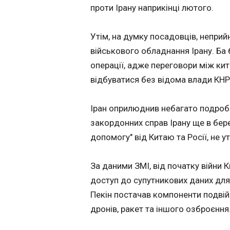
проти Ірану наприкінці лютого.
Президентка Мо
продовжує свою
Утім, на думку посадовців, непри
12:50:23
військового обладнання Ірану. Ба 
Президентка Молд
операції, адже переговори між ки
РФ по Україні, за
відбуватися без відома влади КНР
Про це вона написала в Х, передає "Європейська правда".
Коментуючи, як пі
наймасштабніших р
Іран оприлюднив небагато подроби
порушення повітр
закордонних справ Ірану ще в бере
допомогу" від Китаю та Росії, не у
За даними ЗМІ, від початку війни 
доступ до супутникових даних для 
ЧИТАТЬ
Пекін постачав компоненти подвій
дронів, ракет та іншого озброєння
Дрони РФ атак