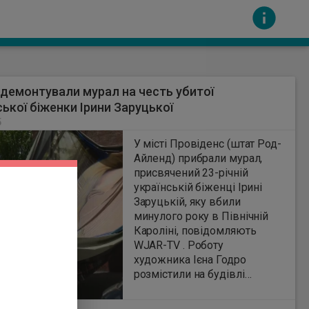
демонтували мурал на честь убитої
ської біженки Ірини Заруцької
5
У місті Провіденс (штат Род-
Айленд) прибрали мурал,
присвячений 23-річній
сть за вміст інших сайтів. Всі авторскі права
українській біженці Ірині
Заруцькій, яку вбили
минулого року в Північній
Кароліні, повідомляють
WJAR-TV . Роботу
художника Ієна Годро
розмістили на будівлі
ЛГБТК+ бару Dark Lady в
центрі міста. Оскільки мурал