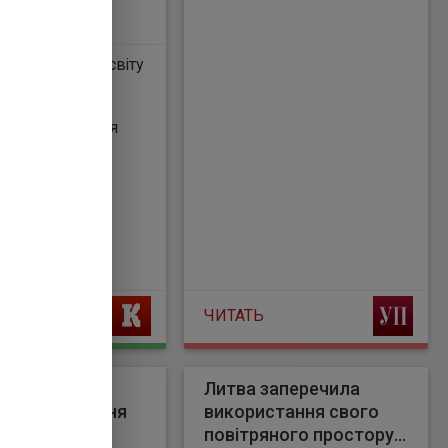
вували окупанти.
амагаються
ти місто з півночі,
 на нього через
ксандр Усик
ку, просто тепер з
ожцем зустрічі
 ефективністю,
вно відгукнувся
и могли
тися до цього.
я в цьому плані
ться сталою,
ефективність
 - заявив Трегубов.
ами речника,
і групи російських
вих досі
ЧИТАТЬ
вають
редньо у
ку. Тиск на місто з
 продовжується.
ідтримала за
Литва заперечила
осіяни - ред.)
 використання
використання свого
ли собі в
ового збору
повітряного простору
ах, доповідях, що є