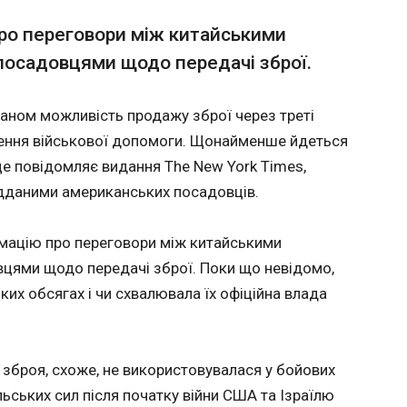
ЧИТАТ
ідданими
належності острова буде
про переговори між китайськими
вирішено "належним
чином", то Китай та США
посадовцями щодо передачі зброї.
продовжать
Як інц
співпрацювати. "Якщо все
го
Латвії 
буде залагоджено
аном можливість продажу зброї через треті
офісу в
12:53:2
неправильно, між двома
ення військової допомоги. Щонайменше йдеться
Прем'єр
країнами можуть
криза м
це повідомляє видання The New York Times,
виникнути зіткнення або
входжен
навіть конфлікт, що
ідданими американських посадовців.
дронів, два з яких влучили у нафтобазу , ємність якої лише
поставить китайсько-
дивом 
американські відносини в
мацію про переговори між китайськими
цілому в дуже небезпечне
становище", - сказав Сі
вцями щодо передачі зброї. Поки що невідомо,
Цзіньпін. Після
 яких обсягах і чи схвалювала їх офіційна влада
завершення зустрічі Трамп
відмовився відповідати на
запитання американських
журналістів щодо Тайваню.
зброя, схоже, не використовувалася у бойових
ЧИТАТЬ
ЧИТАТ
При цьому ще напередодні
льських сил після початку війни США та Ізраїлю
глава Білого дому