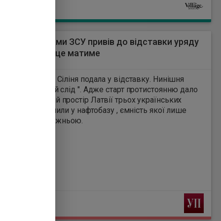
Ь
намалювали на полотні,
будівельники змогли
спустити її на землю,
згорнути та вивезти. За
идент з дронами ЗСУ привів до відставки уряду
словами представника
і які наслідки це матиме
художника, його планують
7
встановити в іншому місці.
ка Латвії Евіка Сіліня подала у відставку. Нинішня
ає " український слід ". Адже старт протистоянню дало
ня у повітряний простір Латвії трьох українських
виявилася порожньою.
Ь