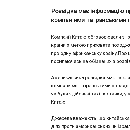
Політика
ЧИТАТЬ
обізнаних з розв
Розвідка має інформацію 
американських
Економіка
посадовців.
компаніями та іранськими 
Технології
США готують
Спорт
відкриття ново
Компанії Китаю обговорювали з Ір
Різне
консульського 
Гренландії
12:57:56
країни з метою приховати походж
про одну африканську країну.Про 
Застосувати
посилаючись на обізнаних з розв
Американська розвідка має інфор
компаніями та іранськими посадо
чи були здійснені такі поставки, у
Китаю.
Джерела вважають, що китайська 
ЧИТАТЬ
діях проти американських чи ізраї