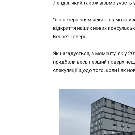
Лендрі, який також візьме участь 
Голубівку. Проте н
не дає того ефекту
Дрони РФ атаку
розраховували ок
загибла
"Я з нетерпінням чекаю на можливі
"Вони намагаютьс
12:40:20
відкриття наших нових консульськ
продавити місто з 
Російські безпіло
тиснути на нього 
Кеннет Говері.
Херсона. Внаслідо
Голубівку, просто 
постраждали автів
меншою ефективн
повідомив голова
ніж вони могли
Як нагадується, з моменту, як у 
своєму Telegram-к
сподіватися до ць
придбали весь перший поверх нещ
Ситуація в цьому 
спекуляції щодо того, коли і як н
залишається стал
просто ефективні
падає", - заявив 
За словами речник
незначні групи ро
військових досі
ЧИТАТЬ
перебувають
безпосередньо у
Куп'янську. Тиск н
півночі продовжу
Дрони РФ атак