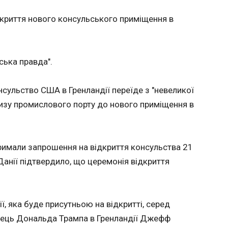
ЧИТАТ
дкриття нового консульського приміщення в
адає": у
Британ
у
постач
ська правда".
12:42:0
Міністр
онсульство США в Гренландії переїде з "невеликої
атак до
 не
протиповітр
лизу промислового порту до нового приміщення в
б
"Європе
янськ
Україну
і з
днак їхній
римали запрошення на відкриття консульства 21
ро це
к
Данії підтвердило, що церемонія відкриття
днаних
ов у
твер, 14
, яка буде присутньою на відкритті, серед
ЧИТАТЬ
ЧИТАТ
аються
анець Дональда Трампа в Гренландії Джефф
а через