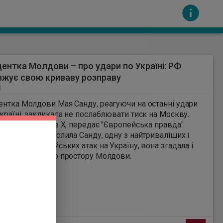
ентка Молдови – про удари по Україні: РФ
жує свою криваву розправу
3
нтка Молдови Мая Санду, реагуючи на останні удари
країні, закликала не послаблювати тиск на Москву.
 "Європейська правда".
сть за вміст інших сайтів. Всі авторскі права
ючи, як підкреслила Санду, одну з найтриваліших і
табніших російських атак на Україну, вона згадала і
ня повітряного простору Молдови.