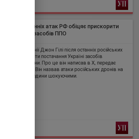
Ь
ія після останніх атак РФ обіцяє прискорити
ання Україні засобів ППО
0
 оборони Британії Джон Гілі після останніх російських
ручив прискорити постачання Україні засобів
яної оборони. Про це він написав в Х, передає
йська правда". Він назвав атаки російських дронів на
 за останні 24 години шокуючими.
Ь