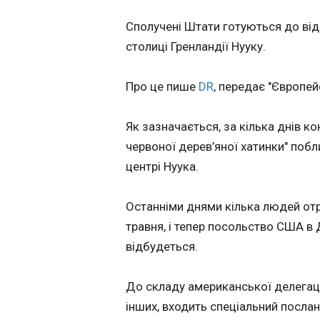
Політика
ЧИТАТЬ
Сполучені Штати готуються до ві
Економіка
столиці Гренландії Нууку.
Технології
"Ефективність п
Спорт
ЗСУ дали оцінк
Про це пише
DR
, передає "Європей
Різне
наступу РФ на
Куп'янськ
12:47:17
Як зазначається, за кілька днів к
Російські війська
червоної дерев’яної хатинки" поб
припиняють спро
Застосувати
наступати на Куп'
центрі Нуука.
Харківської област
північного боку, о
Останніми днями кілька людей от
натиск слабшає. П
повідомив речни
травня, і тепер посольство США в 
Угруповання об'є
відбудеться.
сил Віктор Трегуб
телемарафоні в че
травня. За його словами,
До складу американської делегації
ЧИТАТЬ
війська РФ намаг
інших, входить спеціальний посл
пробитися до міст