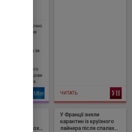
шове
ий збір – виключно
ве забезпечення
ослужбовців.
 14 травня,
 Рада ухвалила за
який передбачає
ання військового
ключно на грошове
ення військових.
ЧИТАТЬ
а повернула з
У Франції зняли
аної
карантин із круїзного
нщини ще трьох
лайнера після спалаху