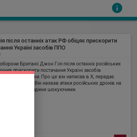
ія після останніх атак РФ обіцяє прискорити
ання Україні засобів ППО
0
 оборони Британії Джон Гілі після останніх російських
ручив прискорити постачання Україні засобів
яної оборони. Про це він написав в Х, передає
сть за вміст інших сайтів. Всі авторскі права
йська правда". Він назвав атаки російських дронів на
 за останні 24 години шокуючими.