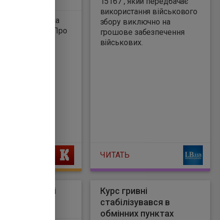
15167 , який передбачає
використання військового
ково-рятувальна
збору виключно на
клих безвісти. Про
грошове забезпечення
о повідомив у
військових.
ЧИТАТЬ
зустрівся з Сі
Курс гривні
іном у Китаї
стабілізувався в
3
обмінних пунктах