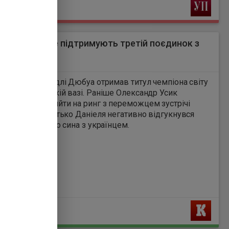
Ь
нді Дюбуа не підтримують третій поєдинок з
м
7
Вордлі Дюбуа отримав титул чемпіона світу
ією WBO у важкій вазі. Раніше Олександр Усик
ював намір вийти на ринг з переможцем зустрічі
- Дюбуа, але батько Даніеля негативно відгукнувся
тю зустріч свого сина з українцем.
Ь