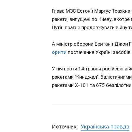
У Британії заяв
Глава МЗС Естонії Маргус Тсахкна
Ормузьку прот
ракети, випущені по Києву, вкотр
12:34:34
Путін прагне продовжувати війну т
Британська війсь
комерційне судно 
А міністр оборони Британії Джон Гі
входу в Ормузьку 
Про ц
орити
постачання Україні засобів
У ніч проти 14 травня російські ві
ракетами "Кинджал", балістичними
ракетами Х-101 та 675 безпілотни
ЧИТАТЬ
Источник:
Українська правда
Литва заперечи