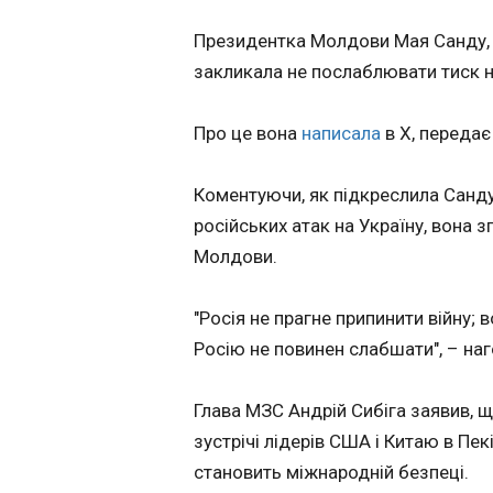
Політика
ЧИТАТЬ
наймасштабніших
російських атак на
Президентка Молдови Мая Санду, р
Економіка
вона згадала і по
закликала не послаблювати тиск 
Технології
повітряного прост
Дрони РФ атак
Спорт
Молдови.
Херсон: пошкод
Про це вона
написала
в Х, передає
Різне
авто ООН, є за
12:40:20
Коментуючи, як підкреслила Санду
Російські безпіло
російських атак на Україну, вона 
атакували Корабе
Застосувати
район Херсона. Вн
Молдови.
ворожої атаки заг
жінка, а також
"Росія не прагне припинити війну;
постраждали
автівки гуманітарн
Росію не повинен слабшати", – н
ООН. Про це пові
голова Херсонськ
Глава МЗС Андрій Сибіга заявив, щ
Олександр Прокуд
своєму Telegram-к
зустрічі лідерів США і Китаю в Пек
ЧИТАТЬ
становить міжнародній безпеці.