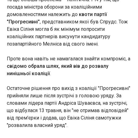
"Європейська правда".
посада міністра оборони за коаліційними
ЧИТАТЬ
домовленостями належить до
квоти партії
"Прогресивні"
, представником якої був Спрудс. Тож
Евіка Сіліня могла б як мінімум попросити
Дрони РФ атакували Херсон: постраждали
коаліційних партнерів висунути кандидатуру
авто ООН, є загибла
12:29:54
позапартійного Мелніса від свого імені.
Російські безпілотники атакували Корабельний
район Херсона. Внаслідок ворожої атаки
Проте вона навіть не намагалася знайти компроміс, а
загинула жінка, а також постраждали
свідомо обрала шлях, який вів до розвалу
автівки гуманітарної місії ООН. Про це
нинішньої коаліції
.
повідомив голова Херсонської ОВА Олександр
Прокудін на своєму Telegram-каналі.
ЧИТАТЬ
Остаточне рішення про вихід з коаліції "Прогресивні"
прийняли лише після зустрічі з головою уряду. За
словами лідера партії Андріса Шуваєвса, на зустрічі,
Рада підтримала за основу використання
що відбулася 13 травня, він "не отримав відповідей"
військового збору виключно на грошове
від прем’єрки і додав, що Евіка Сіліня самотужки
забезпечення військових
"розвалила власний уряд".
12:29:39