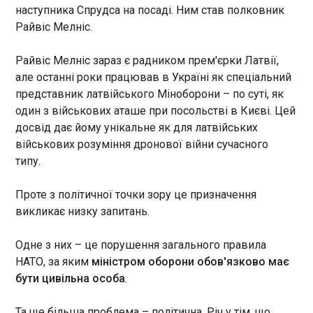
обговорив з командирами обстановку на
наступника Спрудса на посаді. Ним став полковник
підступах Куп’янська .
У команді Дюбуа не підтримують третій
Райвіс Мелніс.
поєдинок з Усиком
12:40:17
Райвіс Мелніс зараз є радником прем'єрки Латвії,
Після тріумфу над Вордлі Дюбуа отримав титул
але останні роки працював в Україні як спеціальний
чемпіона світу за версією WBO у важкій вазі.
представник латвійського Міноборони – по суті, як
Раніше Олександр Усик висловлював намір
один з військових аташе при посольстві в Києві. Цей
вийти на ринг з переможцем зустрічі Вордлі -
досвід дає йому унікальне як для латвійських
Дюбуа, але батько Даніеля негативно
військових розуміння дронової війни сучасного
відгукнувся про третю зустріч свого сина з
ЧИТАТЬ
типу.
українцем.
Проте з політичної точки зору це призначення
У Британії заявили про захоплення судна
викликає низку запитань.
біля входу в Ормузьку протоку
12:34:34
Одне з них – це порушення загального правила
Британська військово-морська група
повідомила, що комерційне судно було
НАТО, за яким
міністром оборони обов'язково має
захоплене "сторонніми особами" біля входу в
бути цивільна особа
.
Ормузьку протоку і зараз прямує до іранських
вод. Про це пише Bloomberg , передає
Та ще більша проблема – політична. Річ у тім, що