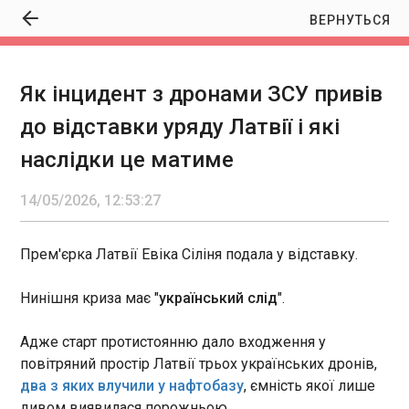
ВЕРНУТЬСЯ
Як інцидент з дронами ЗСУ привів
Як інцидент з дронами ЗСУ привів до
до відставки уряду Латвії і які
відставки уряду Латвії і які наслідки це
матиме
наслідки це матиме
12:53:27
Прем'єрка Латвії Евіка Сіліня подала у відставку.
14/05/2026, 12:53:27
Нинішня криза має " український слід ". Адже
старт протистоянню дало входження у
повітряний простір Латвії трьох українських
Прем'єрка Латвії Евіка Сіліня подала у відставку.
дронів, два з яких влучили у нафтобазу , ємність
якої лише дивом виявилася порожньою.
ЧИТАТЬ
Нинішня криза має "
український слід
".
Адже старт протистоянню дало входження у
Президентка Молдови – про удари по
повітряний простір Латвії трьох українських дронів,
Україні: РФ продовжує свою криваву
два з яких влучили у нафтобазу
, ємність якої лише
розправу
12:50:23
дивом виявилася порожньою.