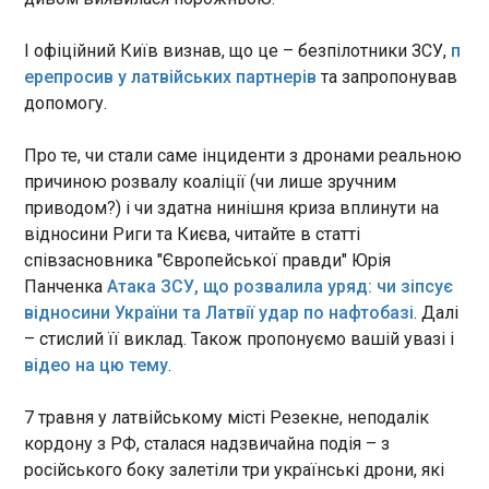
Президентка Молдови Мая Санду, реагуючи на
останні удари РФ по Україні, закликала не
І офіційний Київ визнав, що це – безпілотники ЗСУ,
п
послаблювати тиск на Москву. Про це вона
ерепросив у латвійських партнерів
та запропонував
написала в Х, передає "Європейська правда".
допомогу.
Коментуючи, як підкреслила Санду, одну з
ЧИТАТЬ
найтриваліших і наймасштабніших російських
Про те, чи стали саме інциденти з дронами реальною
атак на Україну, вона згадала і порушення
причиною розвалу коаліції (чи лише зручним
повітряного простору Молдови.
"Ефективність падає": у ЗСУ дали оцінку
приводом?) і чи здатна нинішня криза вплинути на
наступу РФ на Куп'янськ
відносини Риги та Києва, читайте в статті
12:47:17
співзасновника "Європейської правди" Юрія
Російські війська не припиняють спроб
Панченка
Атака ЗСУ, що розвалила уряд: чи зіпсує
наступати на Куп'янськ Харківської області з
відносини України та Латвії удар по нафтобазі
. Далі
північного боку, однак їхній натиск слабшає. Про
– стислий її виклад. Також пропонуємо вашій увазі і
це повідомив речник Угруповання об'єднаних
сил Віктор Трегубов у телемарафоні в четвер, 14
відео на цю тему
.
травня. За його словами, війська РФ
ЧИТАТЬ
намагаються пробитися до міста через
7 травня у латвійському місті Резекне, неподалік
Голубівку. Проте наразі це не дає того ефекту, на
кордону з РФ, сталася надзвичайна подія – з
який розраховували окупанти. "Вони
Британія після останніх атак РФ обіцяє
російського боку залетіли три українські дрони, які
намагаються продавити місто з півночі, тиснути
прискорити постачання Україні засобів ППО