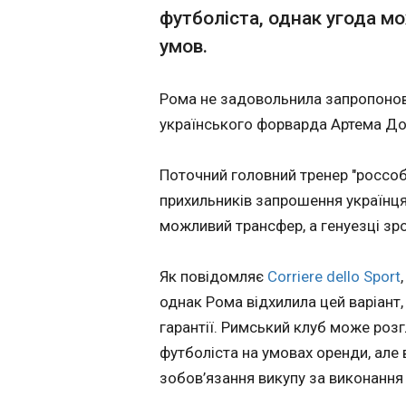
футболіста, однак угода 
Удар по Одесі:
умов.
22:25:47
В Одесі кількість
Рома не задовольнила запропонов
зросла до шести людей. П
Одеської ОВА Олег
українського форварда Артема До
важкому стані, ста
постраждалим над
Поточний головний тренер "россобл
прихильників запрошення українц
можливий трансфер, а генуезці зро
Як повідомляє
Corriere dello Sport
однак Рома відхилила цей варіант,
гарантії. Римський клуб може роз
ЧИТАТЬ
футболіста на умовах оренди, але
зобов’язання викупу за виконання
Український НО