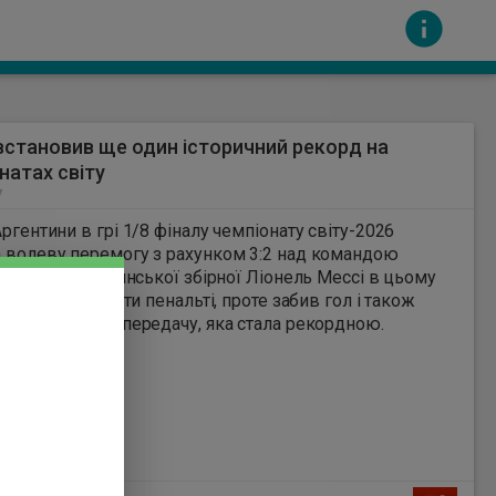
встановив ще один історичний рекорд на
натах світу
7
Аргентини в грі 1/8 фіналу чемпіонату світу-2026
 волеву перемогу з рахунком 3:2 над командою
 Капітан аргентинської збірної Ліонель Мессі в цьому
сть за вміст інших сайтів. Всі авторскі права
 зміг реалізувати пенальті, проте забив гол і також
результативну передачу, яка стала рекордною.