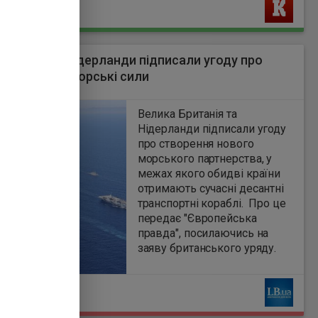
Ь
британія і Нідерланди підписали угоду про
і військово-морські сили
5
Велика Британія та
Нідерланди підписали угоду
про створення нового
морського партнерства, у
межах якого обидві країни
отримають сучасні десантні
транспортні кораблі. Про це
передає "Європейська
правда", посилаючись на
заяву британського уряду.
Ь