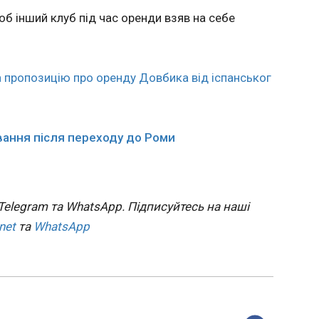
ням
скасування обмежень для російськи
щоб інший клуб під час оренди взяв на себе
21:59:59
В МЗС Ук
ртсменів
прокомен
МОК щод
 пропозицію про оренду Довбика від іспанськог
рекоменд
обмеженн
російськи
назвали 
вання після переходу до Роми
сигналом
міжнарод
Telegram та WhatsApp. Підписуйтесь на наші
ЧИТАТЬ
net
та
WhatsApp
ву
Житель Києва вчиняв
Україн
ії
сексуальне
Drone 
на
насильство щодо 5
Зелен