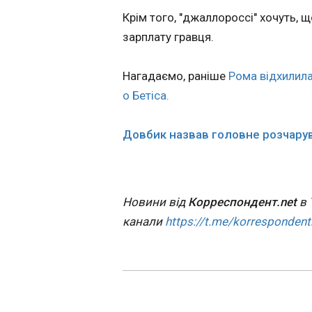
обурився рішен
Крім того, "джаллороссі" хочуть, 
МОК скасувати
зарплату гравця.
обмеження для
22:03:34
російських спо
Нагадаємо, раніше
Рома відхилила
о Бетіса.
Довбик назвав головне розчару
Новини від
Корреспондент.net
в 
ЧИТАТЬ
канали
https://t.me/korrespondent
НАТО тестує но
систему протид
безпілотникам 