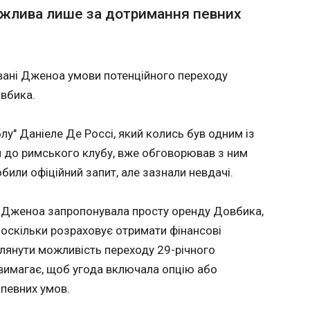
можлива лише за дотримання певних
 кількість постраждалих зросла
В Італі
ринко
христи
 постраждалих унаслідок ракетного удару
з моза
22:20:3
ані Дженоа умови потенційного переходу
ро це 7 липня повідомив голова
 Кіпер. Зазначається, що одна людина у
вбика.
н ще трьох - середньої тяжкості. Усім
ається необхідна медична допомога.
у" Даніеле Де Россі, який колись був одним із
я до римського клубу, вже обговорював з ним
били офіційний запит, але зазнали невдачі.
, Дженоа запропонувала просту оренду Довбика,
 оскільки розраховує отримати фінансові
глянути можливість переходу 29-річного
ЧИТАТ
 вимагає, щоб угода включала опцію або
 певних умов.
К
В МЗС України відреагували на ріше