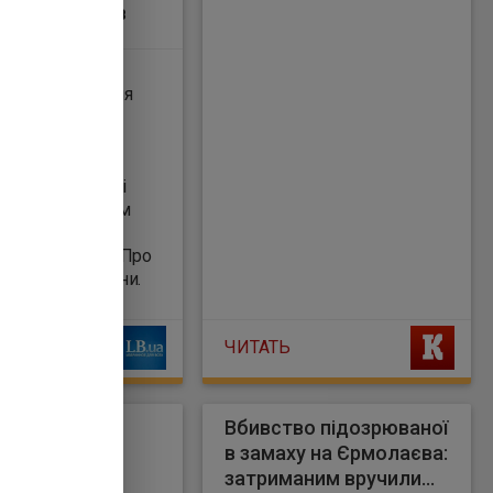
х спортсменів
раїни
тували рішення
о скасування
ації щодо
я участі
х спортсменів і
його тривожним
 для всієї
ної спільноти. Про
це заявили в МЗС України.
ЧИТАТЬ
а готує угоду
Вбивство підозрюваної
Deal з ФРН -
в замаху на Єрмолаєва:
ський
затриманим вручили